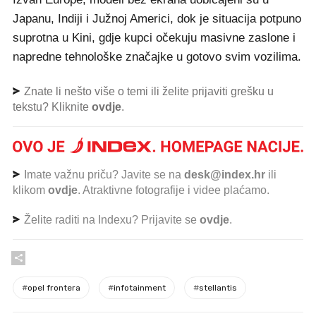
Japanu, Indiji i Južnoj Americi, dok je situacija potpuno
suprotna u Kini, gdje kupci očekuju masivne zaslone i
napredne tehnološke značajke u gotovo svim vozilima.
Znate li nešto više o temi ili želite prijaviti grešku u
tekstu? Kliknite
ovdje
.
Imate važnu priču? Javite se na
desk@index.hr
ili
klikom
ovdje
. Atraktivne fotografije i videe plaćamo.
Želite raditi na Indexu? Prijavite se
ovdje
.
#
opel frontera
#
infotainment
#
stellantis