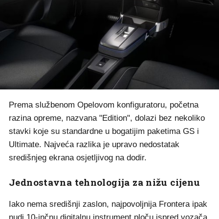
Prema službenom Opelovom konfiguratoru, početna
razina opreme, nazvana "Edition", dolazi bez nekoliko
stavki koje su standardne u bogatijim paketima GS i
Ultimate. Najveća razlika je upravo nedostatak
središnjeg ekrana osjetljivog na dodir.
Jednostavna tehnologija za nižu cijenu
Iako nema središnji zaslon, najpovoljnija Frontera ipak
nudi 10-inčnu digitalnu instrument ploču ispred vozača.