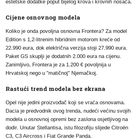
estetske dodatke poput bijelog krova i krovnih nosača.
Cijene osnovnog modela
Koliko je onda povoljna osnovna Frontera? Za model
Edition s 1,2-litrenim hibridnim motorom kreće od
22.990 eura, dok električna verzija stoji 27.990 eura.
Paket GS skuplji je dodatnih 2.000 eura na cijenu.
Zanimljivo, Frontera je za 1.200 € povoljnija u
Hrvatskoj nego u "matičnoj" Njemačkoj.
Rastući trend modela bez ekrana
Opel nije jedini proizvođač koji se vraća osnovama.
Dacia je predvodnik ovog trenda, nudeći većinu svojih
modela u osnovnoj opremi bez zaslona osjetljivog na
dodir. Unutar Stellantisa, istu filozofiju slijede Citroën
C3, C3 Aircross i Fiat Grande Panda.