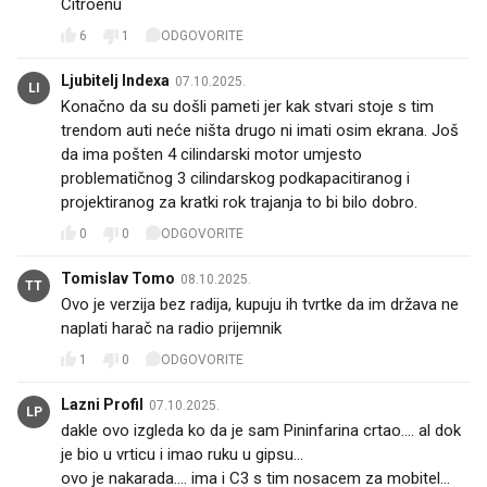
Citroenu
6
1
ODGOVORITE
Ljubitelj Indexa
07.10.2025.
LI
Konačno da su došli pameti jer kak stvari stoje s tim
trendom auti neće ništa drugo ni imati osim ekrana. Još
da ima pošten 4 cilindarski motor umjesto
problematičnog 3 cilindarskog podkapacitiranog i
projektiranog za kratki rok trajanja to bi bilo dobro.
0
0
ODGOVORITE
Tomislav Tomo
08.10.2025.
TT
Ovo je verzija bez radija, kupuju ih tvrtke da im država ne
naplati harač na radio prijemnik
1
0
ODGOVORITE
Lazni Profil
07.10.2025.
LP
dakle ovo izgleda ko da je sam Pininfarina crtao.... al dok
je bio u vrticu i imao ruku u gipsu...
ovo je nakarada.... ima i C3 s tim nosacem za mobitel...