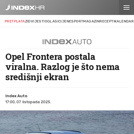
PRETPLATA
ZID
VIJESTI
OGLASI
CIJENE
SPORT
MAGAZIN
RECEPTI
KALENDAR
Opel Frontera postala
viralna. Razlog je što nema
središnji ekran
Index Auto
17:00, 07. listopada 2025.