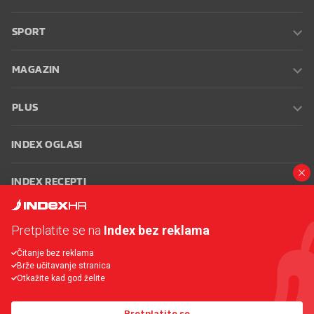
SPORT
MAGAZIN
PLUS
INDEX OGLASI
INDEX RECEPTI
INFO
Pretplatite se na
Index bez reklama
Čitanje bez reklama
Oglašavanje
Zaposli se na Indexu
Kontakt
Impressum
Uvjeti
Brže učitavanje stranica
korištenja
Postavke kolačića
Otkažite kad god želite
Pretplatite se