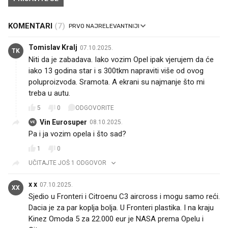
KOMENTARI
(7)
Tomislav Kralj
07.10.2025.
TK
Niti da je zabadava. Iako vozim Opel ipak vjerujem da će
iako 13 godina star i s 300tkm napraviti više od ovog
poluproizvoda. Sramota. A ekrani su najmanje što mi
treba u autu.
5
0
ODGOVORITE
Vin Eurosuper
08.10.2025.
VE
Pa i ja vozim opela i što sad?
1
0
UČITAJTE JOŠ 1 ODGOVOR
x x
07.10.2025.
XX
Sjedio u Fronteri i Citroenu C3 aircross i mogu samo reći.
Dacia je za par koplja bolja. U Fronteri plastika. I na kraju
Kinez Omoda 5 za 22.000 eur je NASA prema Opelu i