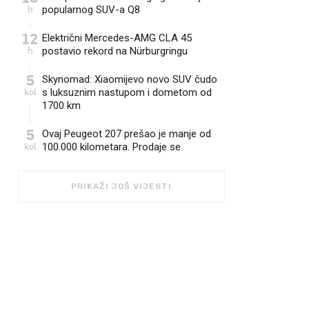
h
popularnog SUV-a Q8
12
Električni Mercedes-AMG CLA 45
h
postavio rekord na Nürburgringu
5
Skynomad: Xiaomijevo novo SUV čudo
kol
s luksuznim nastupom i dometom od
1700 km
5
Ovaj Peugeot 207 prešao je manje od
kol
100.000 kilometara. Prodaje se
PRIKAŽI JOŠ VIJESTI