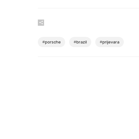
#
porsche
#
brazil
#
prijevara
Pročitajte još