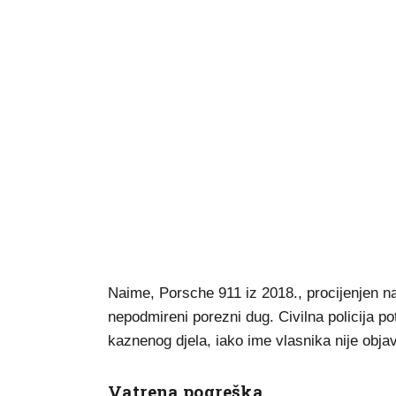
Naime, Porsche 911 iz 2018., procijenjen 
nepodmireni porezni dug. Civilna policija pot
kaznenog djela, iako ime vlasnika nije objavl
Vatrena pogreška