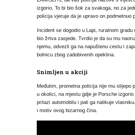
izgorio. To bi bio šok za svakoga, no za jedn
policija vjeruje da je upravo on podmetnuo p
Incident se dogodio u Lapi, ruralnom gradu u 
bio žrtva zasjede. Tvrdio je da su mu naoru
njemu, odvezli ga na napuštenu cestu i zapal
bolnicu zbog zadobivenih opeklina.
Snimljen u akciji
Međutim, prometna policija nije mu slijepo 
u okolici, na mjestu gdje je Porsche izgorio
prilazi automobilu i pali ga nalikuje vlasniku
i motiv ovog bizarnog čina.