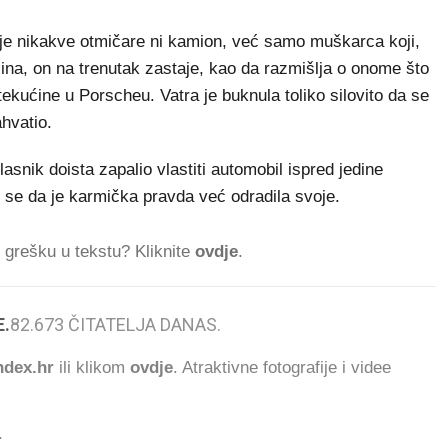
je nikakve otmičare ni kamion, već samo muškarca koji,
ina, on na trenutak zastaje, kao da razmišlja o onome što
 tekućine u Porscheu. Vatra je buknula toliko silovito da se
ahvatio.
lasnik doista zapalio vlastiti automobil ispred jedine
 se da je karmička pravda već odradila svoje.
ti grešku u tekstu? Kliknite
ovdje
.
.
82.673
ČITATELJA DANAS.
dex.hr
ili klikom
ovdje
. Atraktivne fotografije i videe
.