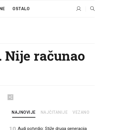
NE
OSTALO
. Nije računao
NAJNOVIJE
NAJČITANIJE
VEZANO
10
Audi potvrdio: Stiže druga generacija