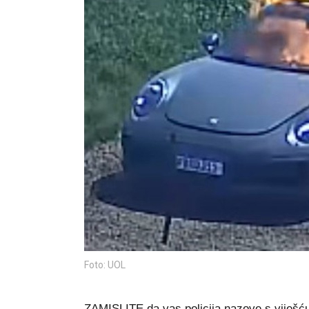
Foto: UOL
ZAMISLITE da vas policija nazove s viješću