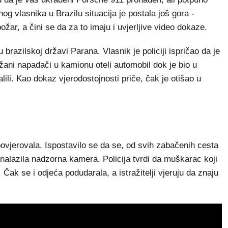
og vlasnika u Brazilu situacija je postala još gora -
ožar, a čini se da za to imaju i uvjerljive video dokaze.
brazilskoj državi Parana. Vlasnik je policiji ispričao da je
žani napadači u kamionu oteli automobil dok je bio u
ili. Kao dokaz vjerodostojnosti priče, čak je otišao u
povjerovala. Ispostavilo se da se, od svih zabačenih cesta
 nalazila nadzorna kamera. Policija tvrdi da muškarac koji
. Čak se i odjeća podudarala, a istražitelji vjeruju da znaju