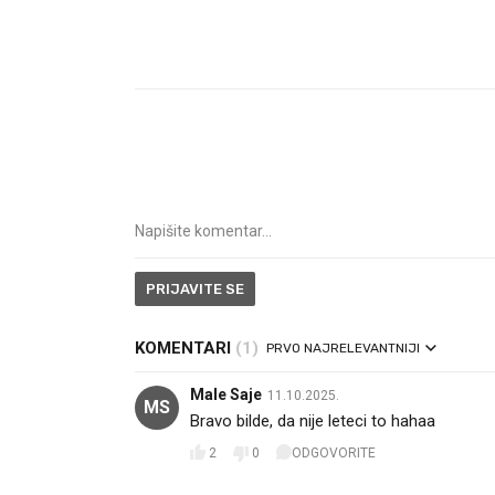
VIDEO
Liječnik otkrio kad je
Što 
najbolje vrijeme za skidanje
lege
dioptrije
PRIJAVITE SE
KOMENTARI
(1)
PRVO NAJRELEVANTNIJI
Male Saje
11.10.2025.
MS
Bravo bilde, da nije leteci to hahaa
2
0
ODGOVORITE