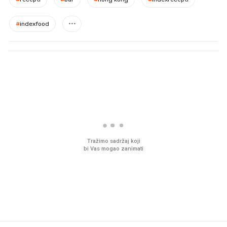
#
indexfood
PROČITAJTE JOŠ
U hrvatske hladnjake ušle su
VIDEO
Liječnik otkrio kad je
namirnice koje 2001. nismo
najbolje vrijeme za ski
znali ni izgovoriti
dioptrije