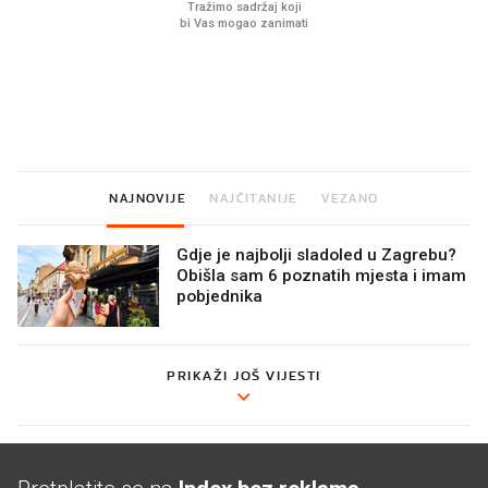
U hrvatske hladnjake ušle su
VIDEO
Liječnik otkrio kad je
namirnice koje 2001. nismo
najbolje vrijeme za ski
znali ni izgovoriti
dioptrije
NAJNOVIJE
NAJČITANIJE
VEZANO
Gdje je najbolji sladoled u Zagrebu?
Obišla sam 6 poznatih mjesta i imam
pobjednika
PRIKAŽI JOŠ VIJESTI
Pretplatite se na
Index bez reklama