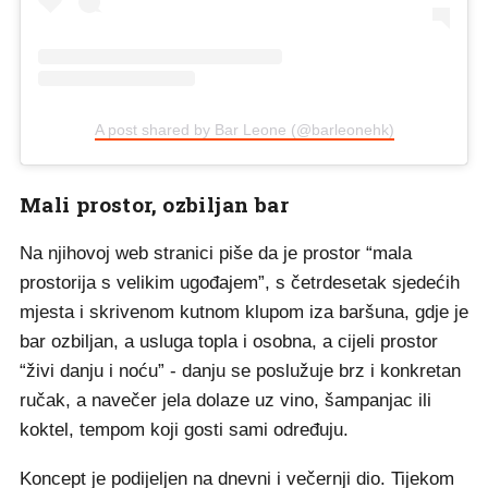
A post shared by Bar Leone (@barleonehk)
Mali prostor, ozbiljan bar
Na njihovoj web stranici piše da je prostor “mala
prostorija s velikim ugođajem”, s četrdesetak sjedećih
mjesta i skrivenom kutnom klupom iza baršuna, gdje je
bar ozbiljan, a usluga topla i osobna, a cijeli prostor
“živi danju i noću” - danju se poslužuje brz i konkretan
ručak, a navečer jela dolaze uz vino, šampanjac ili
koktel, tempom koji gosti sami određuju.
Koncept je podijeljen na dnevni i večernji dio. Tijekom