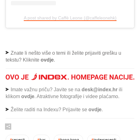
A post shared by Caffè Leone (@caffeleonehk)
Znate li nešto više o temi ili želite prijaviti grešku u
tekstu? Kliknite
ovdje
.
Imate važnu priču? Javite se na
desk@index.hr
ili
klikom
ovdje
. Atraktivne fotografije i videe plaćamo.
Želite raditi na Indexu? Prijavite se
ovdje
.
#
recepti
#
bar
#
hong kong
#
indexrecepti