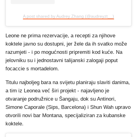
A post shared by Audrey Zhang (@audreyzt__)
Leone ne prima rezervacije, a recepti za njihove
koktele javno su dostupni, jer žele da ih svatko može
razumjeti - i po mogućnosti pripremiti kod kuće. Na
jelovniku su i jednostavni talijanski zalogaji poput
focaccie s mortadelom.
Titulu najboljeg bara na svijetu planiraju slaviti danima,
a tim iz Leonea već širi projekt - najavljeno je
otvaranje podružnice u Šangaju, dok su Antinori,
Simone Caporale (Sips, Barcelona) i Shun Wah upravo
otvorili novi bar Montana, specijaliziran za kubanske
koktele.