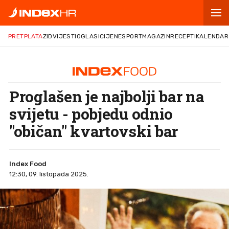
PRETPLATA
ZID
VIJESTI
OGLASI
CIJENE
SPORT
MAGAZIN
RECEPTI
KALENDAR
Proglašen je najbolji bar na
svijetu - pobjedu odnio
"običan" kvartovski bar
Index Food
12:30, 09. listopada 2025.