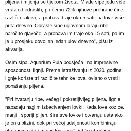
plijena i mijenja se tijekom života. Mlade sipe jedu više
vrsta od odraslih, pri čemu 72% njihove prehrane čine
različiti rakovi, a probava traje oko 5 sati, pa love više
puta dnevno. Odrasle sipe uglavnom biraju ribe,
naročito glavoče, a probava im traje oko 15 sati, pa im
je u prosjeku dovoljan jedan ulov dnevno", pišu iz
akvarija.
Osim sipa, Aquarium Pula podsjeća i na impresivne
sposobnosti lignji. Prema istraživanju iz 2020. godine,
lignje koriste tri različite tehnike lova, ovisno o vrsti i
ponašanju plijena.
"Pri hvatanju ribe, većeg i pokretljivijeg plijena, lignje
napadaju naglim izbacivanjem lovki. Kada love kozice,
manji i sporiji plijen, šire sve lovke i otvaraju usta ako
je on u blizini, dok pri većoj udaljenosti kombiniraju
otvaranje usta i napad lovkama", ističu stručnjaci.