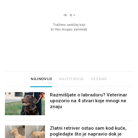
VIDEO
Liječnik otkrio kad je
Što povezuje Lexus i
najbolje vrijeme za skidanje
legendarnog Ponyja?
dioptrije
NAJNOVIJE
NAJČITANIJE
VEZANO
Razmišljate o labradoru? Veterinar
upozorio na 4 stvari koje mnogi ne
znaju
Zlatni retriver ostao sam kod kuće,
pogledajte što je napravio dok je