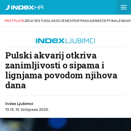
PRETPLATA
ZID
VIJESTI
OGLASI
CIJENE
SPORT
MAGAZIN
RECEPTI
KALENDAR
Pulski akvarij otkriva
zanimljivosti o sipama i
lignjama povodom njihova
dana
Index Ljubimci
13:13, 10. listopada 2025.