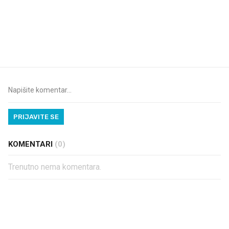
VIDEO
Liječnik otkrio kad je
Što povezuje Lexus i
najbolje vrijeme za skidanje
legendarnog Ponyja?
dioptrije
PRIJAVITE SE
KOMENTARI
(0)
Trenutno nema komentara.
PROČITAJTE JOŠ