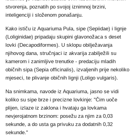
stvorenja, poznatih po svojoj iznimnoj brzini,
inteligenciji i složenom ponašanju.
Kako ističu iz Aquariuma Pula, sipe (Sepiidae) i lignje
(Loliginidae) pripadaju skupini glavonožaca s deset
lovki (Decapodiformes). U sklopu obilježavanja
njihovog dana, stručnjaci iz akvarija zabilježili su
kamerom i zanimljive trenutke - predaciju mladih
običnih sipa (Sepia officinalis), izvaljenih prije nekoliko
mjeseci, te plivanje običnih lignji (Loligo vulgaris).
Na snimkama, navode iz Aquariuma, jasno se vidi
koliko su sipe brze i precizne lovkinje: "Čim uoče
plijen, izlaze iz zaklona i hvataju ga lovkama
nevjerojatnom brzinom: posežu za njim za 0,03
sekunde, a do usta ga privuku za dodatnih 0,32
sekunde."