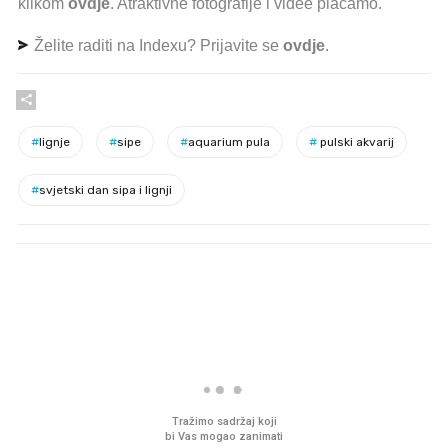
klikom
ovdje
. Atraktivne fotografije i videe plaćamo.
Želite raditi na Indexu? Prijavite se
ovdje
.
#
lignje
#
sipe
#
aquarium pula
#
pulski akvarij
#
svjetski dan sipa i lignji
PROČITAJTE JOŠ