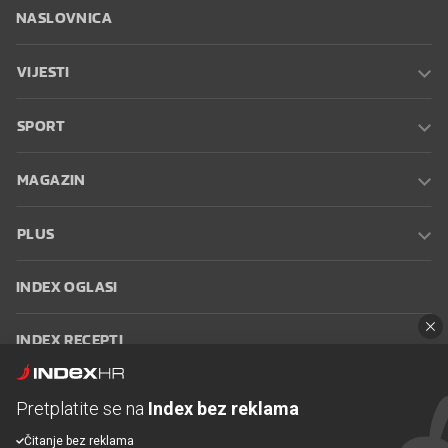
NASLOVNICA
VIJESTI
SPORT
MAGAZIN
PLUS
INDEX OGLASI
INDEX RECEPTI
INFO
Pretplatite se na
Index bez reklama
Čitanje bez reklama
Oglašavanje
Zaposli se na Indexu
Kontakt
Impressum
Uvjeti