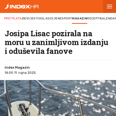
PRETPLATA
ZID
VIJESTI
OGLASI
CIJENE
SPORT
MAGAZIN
RECEPTI
KALENDA
Josipa Lisac pozirala na
moru u zanimljivom izdanju
i oduševila fanove
Index Magazin
14:09, 11. rujna 2025.