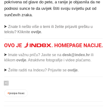
pokrivena od glave do pete, a ranije je objasnila da ne
podnosi sunce te da uvijek štiti svoju svijetlu put od
sunčevih zraka.
Znate li nešto više o temi ili želite prijaviti grešku u
tekstu? Kliknite
ovdje
.
Imate važnu priču? Javite se na
desk@index.hr
ili
klikom
ovdje
. Atraktivne fotografije i videe plaćamo.
Želite raditi na Indexu? Prijavite se
ovdje
.
#
josipa lisac