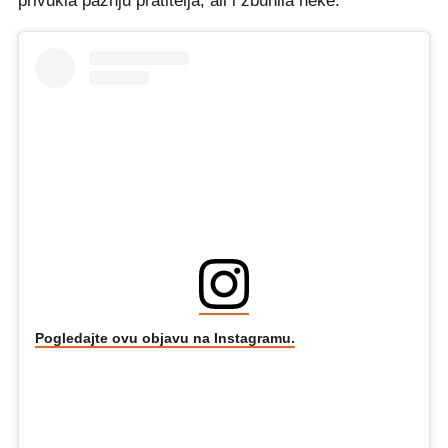
privukla pažnju pratitelja, ali i zbunila neke.
Pogledajte ovu objavu na Instagramu.