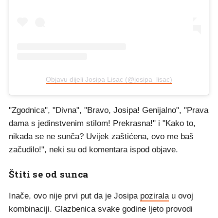
Objavu dijeli Josipa Lisac (@josipa_lisac)
"Zgodnica", "Divna", "Bravo, Josipa! Genijalno", "Prava
dama s jedinstvenim stilom! Prekrasna!" i "Kako to,
nikada se ne sunča? Uvijek zaštićena, ovo me baš
začudilo!", neki su od komentara ispod objave.
Štiti se od sunca
Inače, ovo nije prvi put da je Josipa
pozirala
u ovoj
kombinaciji. Glazbenica svake godine ljeto provodi