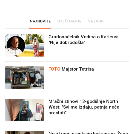
NAJNOVIJE
NAJČITANIJE
VEZANO
Gradonačelnik Vodica o Karleuši:
"Nije dobrodošla"
FOTO
Majstor Tetrisa
Mračni stihovi 13-godišnje North
West: "Svi me izdaju, patnja neće
prestati"
Novi trend preplavio Instagram: Žene