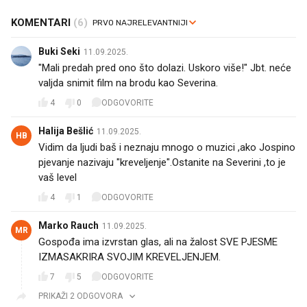
KOMENTARI
(6)
Buki Seki
11.09.2025.
"Mali predah pred ono što dolazi. Uskoro više!" Jbt. neće
valjda snimit film na brodu kao Severina.
4
0
ODGOVORITE
Halija Bešlić
11.09.2025.
HB
Vidim da ljudi baš i neznaju mnogo o muzici ,ako Jospino
pjevanje nazivaju "kreveljenje".Ostanite na Severini ,to je
vaš level
4
1
ODGOVORITE
Marko Rauch
11.09.2025.
MR
Gospođa ima izvrstan glas, ali na žalost SVE PJESME
IZMASAKRIRA SVOJIM KREVELJENJEM.
7
5
ODGOVORITE
PRIKAŽI 2 ODGOVORA