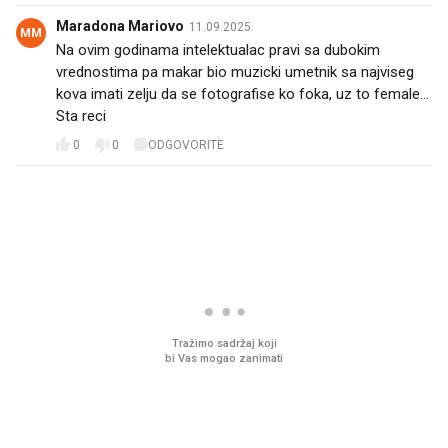
Maradona Mariovo
11.09.2025.
MM
Na ovim godinama intelektualac pravi sa dubokim
vrednostima pa makar bio muzicki umetnik sa najviseg
kova imati zelju da se fotografise ko foka, uz to female...
Sta reci
0
0
ODGOVORITE
PROČITAJTE JOŠ
Što povezuje Lexus i
Mokri prsti, kruh i pašt
legendarnog Ponyja?
Ljetni ritual koji nikad 
prerasli