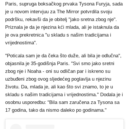
Paris, supruga boksačkog prvaka Tysona Furyja, sada
je u novom intervjuu za The Mirror potvrdila svoju
podršku, rekavši da je obitelj "jako sretna zbog nje".
Priznala je da je njezina kći mlada, ali je istaknula da
je ova prekretnica "u skladu s našim tradicijama i
vrijednostima".
"Poticala sam je da čeka što duže, ali bila je odlučna",
objasnila je 35-godišnja Paris. "Svi smo jako sretni
zbog nje i Noaha - oni su odličan par i iskreno su
uzbuđeni zbog ovog sljedećeg poglavlja u njezinu
životu. Da, mlada je, ali kao što svi znamo, to je u
skladu s našim tradicijama i vrijednostima." Dodala je i
osobnu usporedbu: "Bila sam zaručena za Tysona sa
17 godina, tako da nismo daleko po godinama."