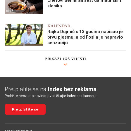
Chefovi definirali šest dalmatinskih
klasika
OGLAS
KALENDAR
Rajko Dujmić s 13 godina napisao je
prvu pjesmu, a od Fosila je napravio
senzaciju
PRIKAŽI JOŠ VIJESTI
Pretplatite se na
Index bez reklama
Podržite neovisno novinarstvo i čitajte Index bez bannera.
Pretplatite se