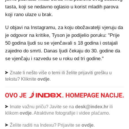
tasta, koji se nedavno oglasio u korist mladih parova
koji rano ulaze u brak.
U objavi na Instagramu, za koju obožavatelji vjeruju da
je odgovor na kritike, Tyson je podijelio poruku: "Prije
50 godina ljudi su se vjenčavali s 18 godina i ostajali
zajedno do smrti. Danas ljudi čekaju do 30. godine da
se vjenčaju i razvedu se u roku od tri godine."
Znate li nešto više o temi ili želite prijaviti grešku u
tekstu? Kliknite
ovdje
.
Imate važnu priču? Javite se na
desk@index.hr
ili
klikom
ovdje
. Atraktivne fotografije i videe plaćamo.
Želite raditi na Indexu? Prijavite se
ovdje
.