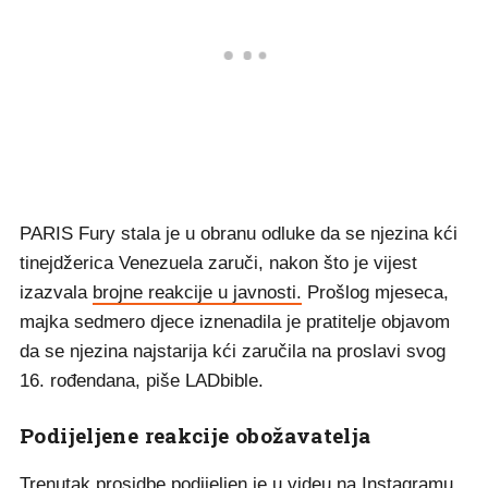
PARIS Fury stala je u obranu odluke da se njezina kći
tinejdžerica Venezuela zaruči, nakon što je vijest
izazvala
brojne reakcije u javnosti.
Prošlog mjeseca,
majka sedmero djece iznenadila je pratitelje objavom
da se njezina najstarija kći zaručila na proslavi svog
16. rođendana, piše LADbible.
Podijeljene reakcije obožavatelja
Trenutak prosidbe podijeljen je u videu na Instagramu,