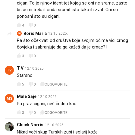
cigan. To je njihov identitet kojeg se oni ne srame, zasto
bi se mi trebali onda sramit isto tako ih zvat. Oni su
ponosni sto su cigani.
4
0
Boris Marić
12.10.2025.
BM
Pa što očekivati od društva koje svojim očima vidi crnog
čovjeka i zabranjuje da ga kažeš da je crnac?!
3
0
T V
12.10.2025.
TV
Starsno
5
0
ODGOVORITE
Male Saje
12.10.2025.
MS
Pa pravi cigani, neš čudno kao
3
0
ODGOVORITE
Chuck Norris
12.10.2025.
Nikad veći skup Turskih zubi i solarij kože