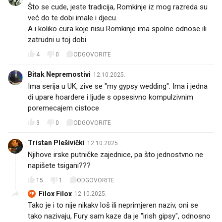
Što se cude, jeste tradicija, Romkinje iz mog razreda su
već do te dobi imale i djecu.
A i koliko cura koje nisu Romkinje ima spolne odnose ili
zatrudni u toj dobi.
4
0
ODGOVORITE
Bitak Nepremostivi
12.10.2025.
Ima serija u UK, zive se "my gypsy wedding". Ima i jedna
di upare hoardere i ljude s opsesivno kompulzivnim
poremecajem cistoce
3
0
ODGOVORITE
Tristan Plešivički
12.10.2025.
Njihove irske putničke zajednice, pa što jednostvno ne
napišete tsigani???
15
1
ODGOVORITE
Filox Filox
12.10.2025.
FF
Tako je i to nije nikakv loš ili neprimjeren naziv, oni se
tako nazivaju, Fury sam kaze da je "irish gipsy", odnosno