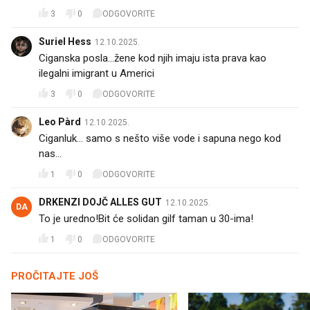
3
0
ODGOVORITE
Suriel Hess
12.10.2025.
Ciganska posla...žene kod njih imaju ista prava kao
ilegalni imigrant u Americi 😑
3
0
ODGOVORITE
Leo Pàrd
12.10.2025.
Ciganluk... samo s nešto više vode i sapuna nego kod
nas...
1
0
ODGOVORITE
DRKENZI DOJČ ALLES GUT
12.10.2025.
DA
To je uredno!Bit će solidan gilf taman u 30-ima!😵‍💫
1
0
ODGOVORITE
PROČITAJTE JOŠ