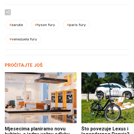
#
zaruke
#
tyson fury
#
paris fury
#
venezuela fury
PROČITAJTE JOŠ
Mjesecima planiramo novu
Što povezuje Lexus i