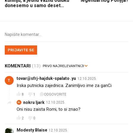
kuhinju, a jednu važnu odluku
legendarnog Ponyja?
donesemo u samo deset
minuta
PRIJAVITE SE
KOMENTARI
(13)
tovar@sfrj-hajduk-spalato .yu
12.10.2025.
T.
Irska putnicka zajednica. Zanimljivo ime za ganCi
8
1
ODGOVORITE
nokru ljark
12.10.2025.
NL
Oni nisu zaista Romi, to si znao?
2
0
Modesty Blaise
12.10.2025.