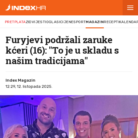
PRETPLATA
ZID
VIJESTI
OGLASI
CIJENE
SPORT
MAGAZIN
RECEPTI
KALENDA
Furyjevi podržali zaruke
kćeri (16): "To je u skladu s
našim tradicijama"
Index Magazin
12:29, 12. listopada 2025.