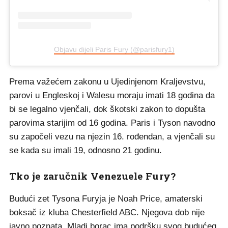
Objavu dijeli Paris Fury (@parisfury1)
Prema važećem zakonu u Ujedinjenom Kraljevstvu,
parovi u Engleskoj i Walesu moraju imati 18 godina da
bi se legalno vjenčali, dok škotski zakon to dopušta
parovima starijim od 16 godina. Paris i Tyson navodno
su započeli vezu na njezin 16. rođendan, a vjenčali su
se kada su imali 19, odnosno 21 godinu.
Tko je zaručnik Venezuele Fury?
Budući zet Tysona Furyja je Noah Price, amaterski
boksač iz kluba Chesterfield ABC. Njegova dob nije
javno poznata. Mladi borac ima podršku svog budućeg