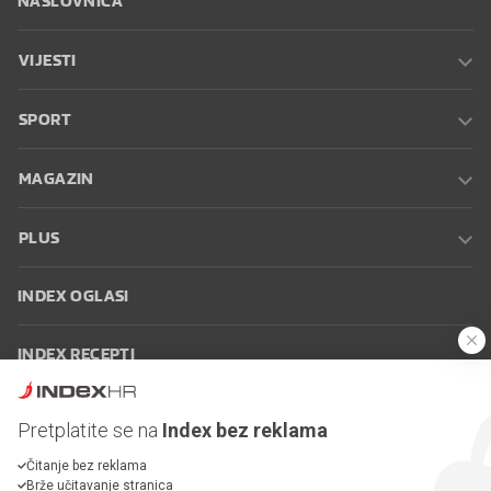
NASLOVNICA
VIJESTI
SPORT
MAGAZIN
PLUS
INDEX OGLASI
INDEX RECEPTI
INFO
Pretplatite se na
Index bez reklama
Čitanje bez reklama
Oglašavanje
Zaposli se na Indexu
Kontakt
Impressum
Uvjeti
Brže učitavanje stranica
korištenja
Postavke kolačića