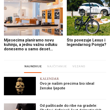
Mjesecima planiramo novu
Što povezuje Lexus i
kuhinju, a jednu važnu odluku
legendarnog Ponyja?
donesemo u samo deset
minuta
NAJNOVIJE
NAJČITANIJE
VEZANO
KALENDAR
Ovo je našim precima bio ideal
ženske ljepote
Od pašticade do ribe na gradele: