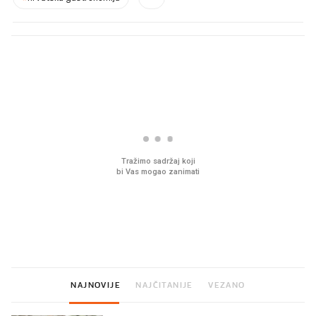
PROČITAJTE JOŠ
Mjesecima planiramo novu
Što povezuje Lexus i
kuhinju, a jednu važnu odluku
legendarnog Ponyja?
donesemo u samo deset
minuta
NAJNOVIJE
NAJČITANIJE
VEZANO