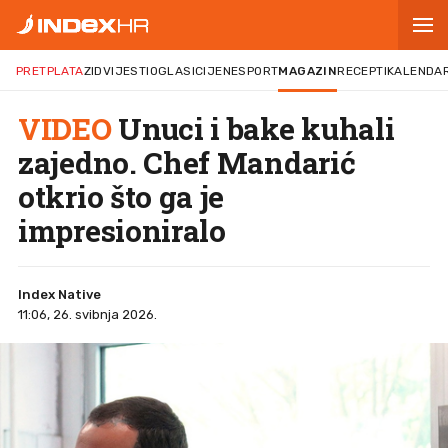
PRETPLATA
ZID
VIJESTI
OGLASI
CIJENE
SPORT
MAGAZIN
RECEPTI
KALENDA
VIDEO
Unuci i bake kuhali
zajedno. Chef Mandarić
otkrio što ga je
impresioniralo
Index Native
11:06, 26. svibnja 2026.