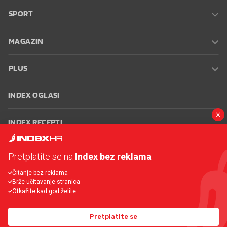
SPORT
MAGAZIN
PLUS
INDEX OGLASI
INDEX RECEPTI
INFO
Pretplatite se na
Index bez reklama
Čitanje bez reklama
Oglašavanje
Zaposli se na Indexu
Kontakt
Impressum
Uvjeti
Brže učitavanje stranica
korištenja
Postavke kolačića
Otkažite kad god želite
Pretplatite se