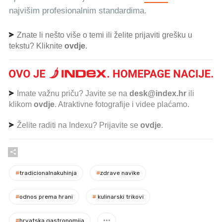
najvišim profesionalnim standardima.
Znate li nešto više o temi ili želite prijaviti grešku u
tekstu? Kliknite
ovdje
.
Imate važnu priču? Javite se na
desk@index.hr
ili
klikom
ovdje
. Atraktivne fotografije i videe plaćamo.
Želite raditi na Indexu? Prijavite se
ovdje
.
#
tradicionalnakuhinja
#
zdrave navike
#
odnos prema hrani
#
kulinarski trikovi
#
hrvatska gastronomija