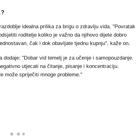
u?
azdoblje idealna prilika za brigu o zdravlju vida. "Povratak
dsjetiti roditelje koliko je važno da njihovo dijete dobro
i jednostavan, čak i dok obavljate tjednu kupnju", kaže on.
a dodaje: "Dobar vid temelj je za učenje i samopouzdanje.
ativno utjecati na čitanje, pisanje i koncentraciju.
le može spriječiti mnoge probleme."