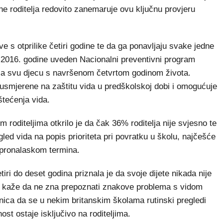
ine roditelja redovito zanemaruje ovu ključnu provjeru
e s otprilike četiri godine te da ga ponavljaju svake jedne
j 2016. godine uveden Nacionalni preventivni program
aća svu djecu s navršenom četvrtom godinom života.
 usmjerene na zaštitu vida u predškolskoj dobi i omogućuje
štećenja vida.
 roditeljima otkrilo je da čak 36% roditelja nije svjesno te
led vida na popis prioriteta pri povratku u školu, najčešće
 pronalaskom termina.
tiri do deset godina priznala je da svoje dijete nikada nije
ja kaže da ne zna prepoznati znakove problema s vidom
enica da se u nekim britanskim školama rutinski pregledi
t ostaje isključivo na roditeljima.