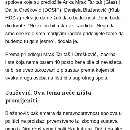
spolova koje su predložile Anka Mrak Taritaš (Glas) i
Dalija Orešković (DOSIP), Danijela Blažanović (Klub
HDZ-a) rekla je da ne želi da u budućnosti žene budu
dio kvote. "Ne želim biti cik-cak kandidat. Nego da
smo one koje smo marljivim radom pridonijele tome da
budemo tu gdje jesmo", dodala je.
Prema prijedlogu Mrak Taritaš i Orešković, izborna
lista koja nema barem 40 posto žena bila bi nevažeća
te bi se uveo takozvani zip sustav prema kojem bi
svaka druga osoba na listi bila suprotnog spola.
Jurčević: Ova tema neće ništa
promijeniti
Blažanović pak smatra da neravnopravnost spolova u
politici ne proizlazi prvenstveno iz izbornog sustava
nego iz šire društvene i političke kulture. Drži i da ako