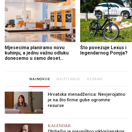
Mjesecima planiramo novu
Što povezuje Lexus i
kuhinju, a jednu važnu odluku
legendarnog Ponyja?
donesemo u samo deset
minuta
NAJNOVIJE
NAJČITANIJE
VEZANO
Hrvatska menadžerica: Nevjerojatno
je na što firme gube ogromne
resurse
KALENDAR
Obilježio je pjesništvo viktorijanskog