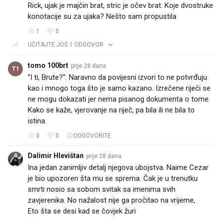
Rick, ujak je majčin brat, stric je očev brat. Koje dvostruke
konotacije su za ujaka? Nešto sam propustila
1
0
UČITAJTE JOŠ 1 ODGOVOR
tomo 100brt
prije 28 dana
T1
''I ti, Brute?''. Naravno da povijesni izvori to ne potvrđuju
kao i mnogo toga što je samo kazano. Izrečene riječi se
ne mogu dokazati jer nema pisanog dokumenta o tome.
Kako se kaže, vjerovanje na riječ, pa bila ili ne bila to
istina.
0
0
ODGOVORITE
Dalimir Hlevištan
prije 28 dana
Ina jedan zanimljiv detalj njegova ubojstva. Naime Cezar
je bio upozoren šta mu se sprema. Čak je u trenutku
smrti nosio sa sobom svitak sa imenima svih
zavjerenika. No nažalost nije ga pročitao na vrijeme,
Eto šta se desi kad se čovjek žuri 😀