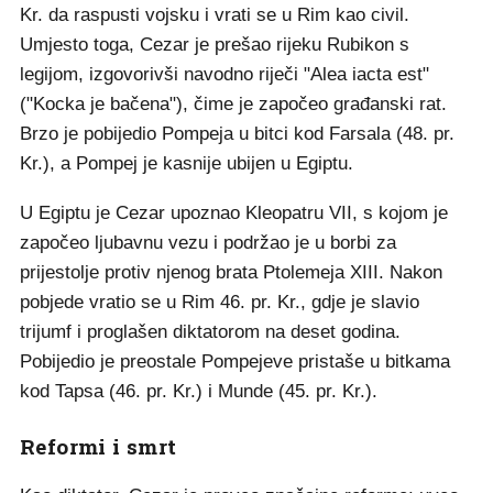
Kr. da raspusti vojsku i vrati se u Rim kao civil.
Umjesto toga, Cezar je prešao rijeku Rubikon s
legijom, izgovorivši navodno riječi "Alea iacta est"
("Kocka je bačena"), čime je započeo građanski rat.
Brzo je pobijedio Pompeja u bitci kod Farsala (48. pr.
Kr.), a Pompej je kasnije ubijen u Egiptu.
U Egiptu je Cezar upoznao Kleopatru VII, s kojom je
započeo ljubavnu vezu i podržao je u borbi za
prijestolje protiv njenog brata Ptolemeja XIII. Nakon
pobjede vratio se u Rim 46. pr. Kr., gdje je slavio
trijumf i proglašen diktatorom na deset godina.
Pobijedio je preostale Pompejeve pristaše u bitkama
kod Tapsa (46. pr. Kr.) i Munde (45. pr. Kr.).
Reformi i smrt