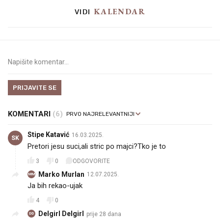
KALENDAR
VIDI
PRIJAVITE SE
KOMENTARI
(6)
Stipe Katavić
16.03.2025.
SK
Pretori jesu suci,ali stric po majci?Tko je to
3
0
ODGOVORITE
Marko Murlan
12.07.2025.
MM
Ja bih rekao-ujak
4
0
Delgirl Delgirl
prije 28 dana
DD