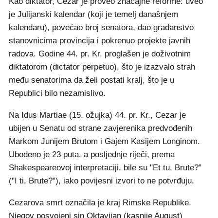
Kao diktator, Cezar je proveo značajne reforme: uveo
je Julijanski kalendar (koji je temelj današnjem
kalendaru), povećao broj senatora, dao građanstvo
stanovnicima provincija i pokrenuo projekte javnih
radova. Godine 44. pr. Kr. proglašen je doživotnim
diktatorom (dictator perpetuo), što je izazvalo strah
među senatorima da želi postati kralj, što je u
Republici bilo nezamislivo.
Na Idus Martiae (15. ožujka) 44. pr. Kr., Cezar je
ubijen u Senatu od strane zavjerenika predvođenih
Markom Junijem Brutom i Gajem Kasijem Longinom.
Ubodeno je 23 puta, a posljednje riječi, prema
Shakespeareovoj interpretaciji, bile su "Et tu, Brute?"
("I ti, Brute?"), iako povijesni izvori to ne potvrđuju.
Cezarova smrt označila je kraj Rimske Republike.
Njegov posvojeni sin Oktavijan (kasnije August)