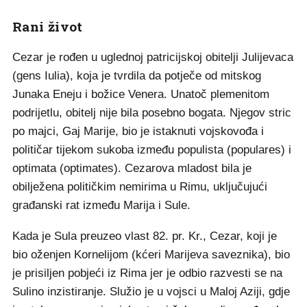
Rani život
Cezar je rođen u uglednoj patricijskoj obitelji Julijevaca
(gens Iulia), koja je tvrdila da potječe od mitskog
Junaka Eneju i božice Venera. Unatoč plemenitom
podrijetlu, obitelj nije bila posebno bogata. Njegov stric
po majci, Gaj Marije, bio je istaknuti vojskovođa i
političar tijekom sukoba između populista (populares) i
optimata (optimates). Cezarova mladost bila je
obilježena političkim nemirima u Rimu, uključujući
građanski rat između Marija i Sule.
Kada je Sula preuzeo vlast 82. pr. Kr., Cezar, koji je
bio oženjen Kornelijom (kćeri Marijeva saveznika), bio
je prisiljen pobjeći iz Rima jer je odbio razvesti se na
Sulino inzistiranje. Služio je u vojsci u Maloj Aziji, gdje