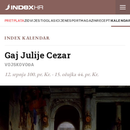
PRETPLATA
ZID
VIJESTI
OGLASI
CIJENE
SPORT
MAGAZIN
RECEPTI
KALENDA
INDEX KALENDAR
Gaj Julije Cezar
VOJSKOVOĐA
12. srpnja 100. pr. Kr.
-
15. ožujka 44. pr. Kr.