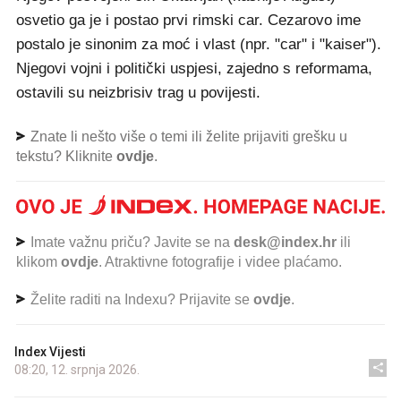
osvetio ga je i postao prvi rimski car. Cezarovo ime
postalo je sinonim za moć i vlast (npr. "car" i "kaiser").
Njegovi vojni i politički uspjesi, zajedno s reformama,
ostavili su neizbrisiv trag u povijesti.
Znate li nešto više o temi ili želite prijaviti grešku u
tekstu? Kliknite
ovdje
.
Imate važnu priču? Javite se na
desk@index.hr
ili
klikom
ovdje
. Atraktivne fotografije i videe plaćamo.
Želite raditi na Indexu? Prijavite se
ovdje
.
Index Vijesti
08:20, 12. srpnja 2026.