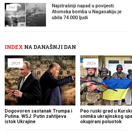
Najstrašniji napad u povijesti.
1945
Atomska bomba u Nagasakiju je
ubila 74.000 ljudi
INDEX
NA DANAŠNJI DAN
2025
2024
Dogovoren sastanak Trumpa i
Pao ruski grad u Kursku
Putina. WSJ: Putin zahtijeva
snimka ukrajinskog up
istok Ukrajine
okupirani poluotok