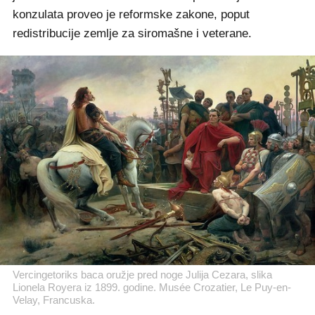
konzulata proveo je reformske zakone, poput
redistribucije zemlje za siromašne i veterane.
Vercingetoriks baca oružje pred noge Julija Cezara, slika
Lionela Royera iz 1899. godine. Musée Crozatier, Le Puy-en-
Velay, Francuska.