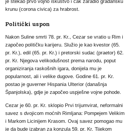
je stekao prvo vojno iskustvo i čak zaradio građansku
krunu (corona civica) za hrabrost.
Politički uspon
Nakon Suline smrti 78. pr. Kr., Cezar se vratio u Rim i
započeo političku karijeru. Služio je kao kvestor (65.
pr. Kr.), edil (65. pr. Kr.) i pretorski sudac (praetor) 62.
pr. Kr. Njegova velikodušnost prema narodu, poput
organiziranja raskošnih igara, donijela mu je
popularnost, ali i velike dugove. Godine 61. pr. Kr.
postao je guverner Hispania Ulterior (današnja
Španjolska), gdje je započeo uspješne vojne pohode.
Cezar je 60. pr. Kr. sklopio Prvi trijumvirat, neformalni
savez s dvojicom moćnih Rimljana: Pompejem Velikim
i Markom Licinijem Krasom. Ovaj savez pomogao mu
je da bude izabran za konzula 59. pr. Kr. Tijekom