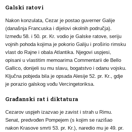
Galski ratovi
Nakon konzulata, Cezar je postao guverner Galije
(današnja Francuska i dijelovi okolnih područja).
Između 58. i 50. pr. Kr. vodio je Galske ratove, seriju
vojnih pohoda kojima je pokorio Galiju i proširio rimsku
vlast do Rajne i obala Atlantika. Njegovi uspjesi,
opisani u vlastitim memoarima Commentarii de Bello
Gallico, donijeli su mu slavu, bogatstvo i odanu vojsku.
Ključna pobjeda bila je opsada Alesije 52. pr. Kr., gdje
je porazio galskog vođu Vercingetoriksa.
Građanski rat i diktatura
Cezarov uspjeh izazvao je zavist i strah u Rimu.
Senat, predvođen Pompejem (s kojim se razišao
nakon Krasove smrti 53. pr. Kr.), naredio mu je 49. pr.