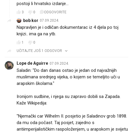
postoji li hrvatsko izdanje...
3
0
ODGOVORITE
bob kor
07.09.2024.
Napravljen je i odličan dokumentarac iz 4 djela po toj
knjizi.. ima ga na ytb.
1
0
UČITAJTE JOŠ 1 ODGOVOR
Lope de Aguirre
07.09.2024.
Saladin: "Do dan danas ostao je jedan od najvažnijih
muslimana srednjeg vijeka, o kojem se temeljito uči u
arapskim školama."
Ironijom sudbine, i njega su zapravo dobili sa Zapada.
Kaže Wikipedija:
"Njemački car Wilhelm II. posjetio je Saladinov grob 1898.
da mu oda počast. Taj posjet, zajedno s
antiimperijalističkim raspoloženjem, u arapskom je svijetu