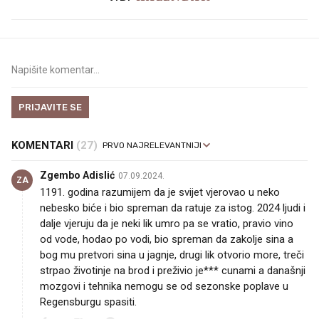
PRIJAVITE SE
KOMENTARI
(27)
Zgembo Adislić
07.09.2024.
ZA
1191. godina razumijem da je svijet vjerovao u neko
nebesko biće i bio spreman da ratuje za istog. 2024 ljudi i
dalje vjeruju da je neki lik umro pa se vratio, pravio vino
od vode, hodao po vodi, bio spreman da zakolje sina a
bog mu pretvori sina u jagnje, drugi lik otvorio more, treči
strpao životinje na brod i preživio je*** cunami a današnji
mozgovi i tehnika nemogu se od sezonske poplave u
Regensburgu spasiti.