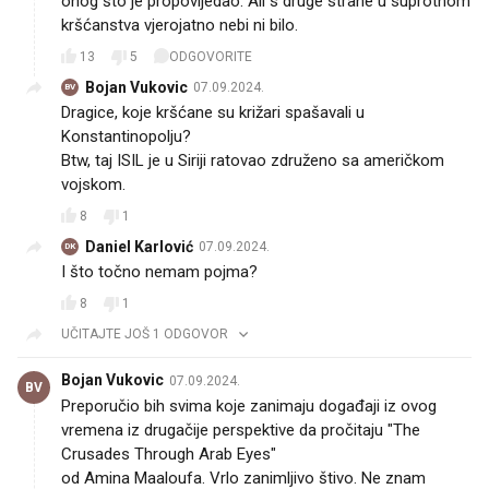
onog što je propovijedao. Ali s druge strane u suprotnom
kršćanstva vjerojatno nebi ni bilo.
13
5
ODGOVORITE
Bojan Vukovic
07.09.2024.
BV
Dragice, koje kršćane su križari spašavali u
Konstantinopolju?
Btw, taj ISIL je u Siriji ratovao združeno sa američkom
vojskom.
8
1
Daniel Karlović
07.09.2024.
DK
I što točno nemam pojma?
8
1
UČITAJTE JOŠ 1 ODGOVOR
Bojan Vukovic
07.09.2024.
BV
Preporučio bih svima koje zanimaju događaji iz ovog
vremena iz drugačije perspektive da pročitaju "The
Crusades Through Arab Eyes"
od Amina Maaloufa. Vrlo zanimljivo štivo. Ne znam