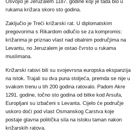
Osvojio je Jeruzalem 1187. godine koji je tada bio u
rukama križara skoro sto godina.
Zaključio je Treći križarski rat. U diplomatskim
pregovorima s Rikardom odlučio se za kompromis:
križarima je priznao vlast nad obalnim područjima na
Levantu, no Jeruzalem je ostao čvrsto u rukama
muslimana.
Križarski ratovi bili su svojevrsna europska ekspanzija
na istok. Trajali su dva puna stoljeća, premda se nije u
svakom trenu u tih 200 godina ratovalo. Padom Akre
1291. godine, točno sto godina od bitke kod Arsufa,
Europljani su izbačeni s Levanta. Cijelo će područje
uskoro doći pod vlast Osmanskog Carstva koje
postaje glavna politička sila na istoku taman nakon
križarskih ratova.