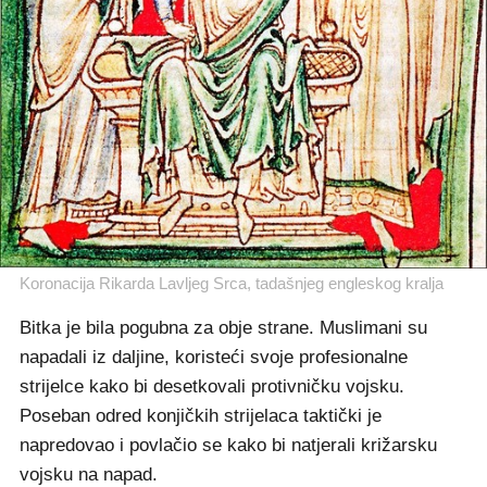
Koronacija Rikarda Lavljeg Srca, tadašnjeg engleskog kralja
Bitka je bila pogubna za obje strane. Muslimani su
napadali iz daljine, koristeći svoje profesionalne
strijelce kako bi desetkovali protivničku vojsku.
Poseban odred konjičkih strijelaca taktički je
napredovao i povlačio se kako bi natjerali križarsku
vojsku na napad.