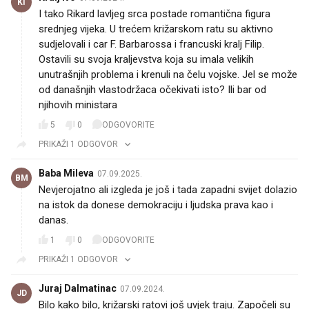
KI
I tako Rikard lavljeg srca postade romantična figura
srednjeg vijeka. U trećem križarskom ratu su aktivno
sudjelovali i car F. Barbarossa i francuski kralj Filip.
Ostavili su svoja kraljevstva koja su imala velikih
unutrašnjih problema i krenuli na čelu vojske. Jel se može
od današnjih vlastodržaca očekivati isto? Ili bar od
njihovih ministara
5
0
ODGOVORITE
PRIKAŽI 1 ODGOVOR
Baba Mileva
07.09.2025.
BM
Nevjerojatno ali izgleda je još i tada zapadni svijet dolazio
na istok da donese demokraciju i ljudska prava kao i
danas.
1
0
ODGOVORITE
PRIKAŽI 1 ODGOVOR
Juraj Dalmatinac
07.09.2024.
JD
Bilo kako bilo, križarski ratovi još uvjek traju. Započeli su