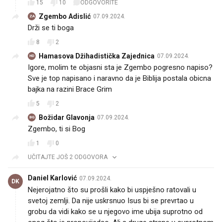
15
10
ODGOVORITE
Zgembo Adislić
07.09.2024.
ZA
Drži se ti boga
8
2
Hamasova Džihadistička Zajednica
07.09.2024.
HD
Igore, molim te objasni sta je Zgembo pogresno napiso?
Sve je top napisano i naravno da je Biblija postala obicna
bajka na razini Brace Grim
5
2
Božidar Glavonja
07.09.2024.
BG
Zgembo, ti si Bog
1
0
UČITAJTE JOŠ 2 ODGOVORA
Daniel Karlović
07.09.2024.
DK
Nejerojatno što su prošli kako bi uspješno ratovali u
svetoj zemlji. Da nije uskrsnuo Isus bi se prevrtao u
grobu da vidi kako se u njegovo ime ubija suprotno od