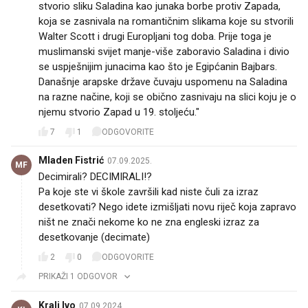
stvorio sliku Saladina kao junaka borbe protiv Zapada,
koja se zasnivala na romantičnim slikama koje su stvorili
Walter Scott i drugi Europljani tog doba. Prije toga je
muslimanski svijet manje-više zaboravio Saladina i divio
se uspješnijim junacima kao što je Egipćanin Bajbars.
Današnje arapske države čuvaju uspomenu na Saladina
na razne načine, koji se obično zasnivaju na slici koju je o
njemu stvorio Zapad u 19. stoljeću."
7
1
ODGOVORITE
Mladen Fistrić
07.09.2025.
MF
Decimirali? DECIMIRALI!?
Pa koje ste vi škole završili kad niste čuli za izraz
desetkovati? Nego idete izmišljati novu riječ koja zapravo
ništ ne znači nekome ko ne zna engleski izraz za
desetkovanje (decimate)
2
0
ODGOVORITE
PRIKAŽI 1 ODGOVOR
Kralj Ivo
07.09.2024.