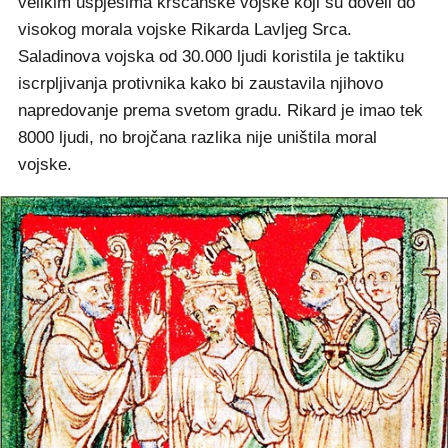
velikim uspjesima kršćanske vojske koji su doveli do
visokog morala vojske Rikarda Lavljeg Srca.
Saladinova vojska od 30.000 ljudi koristila je taktiku
iscrpljivanja protivnika kako bi zaustavila njihovo
napredovanje prema svetom gradu. Rikard je imao tek
8000 ljudi, no brojčana razlika nije uništila moral
vojske.