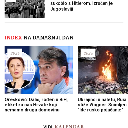
sukobio s Hitlerom. Izručen je
Jugoslaviji
INDEX
NA DANAŠNJI DAN
2025
2024
Orešković: Dalić, rođen u BiH,
Ukrajinci u naletu, Rusi
etiketira nas Hrvate koji
stiže Wagner. Snimljen
nemamo drugu domovinu
"Ide rusko pojačanje"
KALENDAR
VIDI