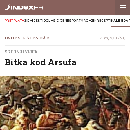
PRETPLATA
ZID
VIJESTI
OGLASI
CIJENE
SPORT
MAGAZIN
RECEPTI
KALENDA
7. rujna 1191.
INDEX KALENDAR
SREDNJI VIJEK
Bitka kod Arsufa