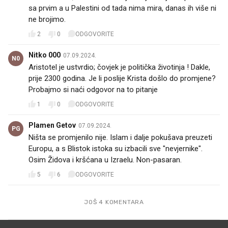
sa prvim a u Palestini od tada nima mira, danas ih više ni
ne brojimo.
2
0
ODGOVORITE
Nitko 000
07.09.2024.
N0
Aristotel je ustvrdio; čovjek je politička životinja ! Dakle,
prije 2300 godina. Je li poslije Krista došlo do promjene?
Probajmo si naći odgovor na to pitanje
1
0
ODGOVORITE
Plamen Getov
07.09.2024.
PG
Ništa se promjenilo nije. Islam i dalje pokušava preuzeti
Europu, a s Blistok istoka su izbacili sve "nevjernike".
Osim Židova i kršćana u Izraelu. Non-pasaran.
5
6
ODGOVORITE
JOŠ 4 KOMENTARA