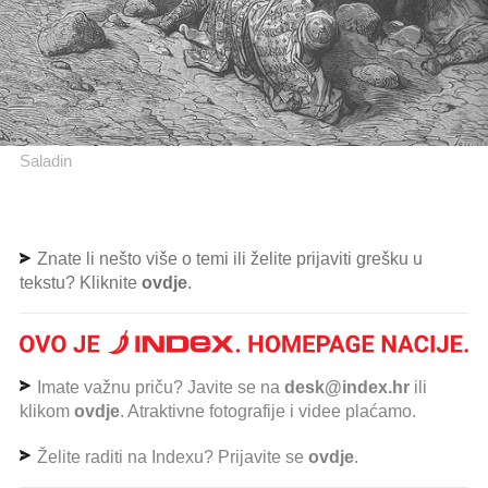
Saladin
Znate li nešto više o temi ili želite prijaviti grešku u
tekstu? Kliknite
ovdje
.
Imate važnu priču? Javite se na
desk@index.hr
ili
klikom
ovdje
. Atraktivne fotografije i videe plaćamo.
Želite raditi na Indexu? Prijavite se
ovdje
.