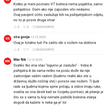
Koliko je meni poznato VT bolnica nema psijahtra, samo
psihijatrice. Osim ako nije zaposlen vrlo nedavno.
Ovaj pacijent očito zaslužuje biti na psihijatrijskom odjelu,
no to je posve druga stvar.
0
0
ODGOVORITE
sira gonja
13.10.2025.
SG
Ovaj je totalno lud. Pa zašto ide s nožem na doktora.
0
1
ODGOVORITE
Mar Nik
13.10.2025.
MN
Svatko tko ima stav "sigurno je zaslužio" - treba ili
psihijatra ili da vama netko na poslu dođe da nije
zadovoljan vašim radom (budimo realni ako ste u
državnoj službi rizičniji ste) i poreze vas nožem. Ti ljudi
rade sa ljudima kojima sjene pričaju, a zidovi imaju ruke,
svašta se zna desiti kad se čovjeku pomraci, ali pitanje je
što se s vama tu koji nemate psihički bolesna stanja
dogodi da kažete 'e neka ga je' lol