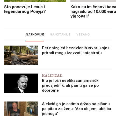
Što povezuje Lexus i
Kako su im čepovi boca 
legendarnog Ponyja?
nagradu od 10.000 eura
vjerovali"
NAJNOVIJE
NAJČITANIJE
VEZANO
Pet naizgled bezazlenih stvari koje u
prirodi mogu izazvati katastrofu
KALENDAR
Bio je loš i neefikasan američki
predsjednik, ali pamti ga se po
dobrome
Aleksić ga je satima držao na nišanu
pa pitao za ženu: "Ako ubijem, ubit ću
jednoga"