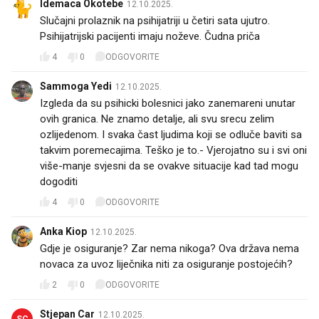
Idemaca Okotebe
12.10.2025.
Slučajni prolaznik na psihijatriji u četiri sata ujutro.
Psihijatrijski pacijenti imaju noževe. Čudna priča
4
0
ODGOVORITE
Sammoga Yedi
12.10.2025.
Izgleda da su psihicki bolesnici jako zanemareni unutar
ovih granica. Ne znamo detalje, ali svu srecu zelim
ozlijedenom. I svaka čast ljudima koji se odluče baviti sa
takvim poremecajima. Teško je to.- Vjerojatno su i svi oni
više-manje svjesni da se ovakve situacije kad tad mogu
dogoditi
4
0
ODGOVORITE
Anka Kiop
12.10.2025.
Gdje je osiguranje? Zar nema nikoga? Ova država nema
novaca za uvoz liječnika niti za osiguranje postojećih?
2
0
ODGOVORITE
Stjepan Car
12.10.2025.
SC