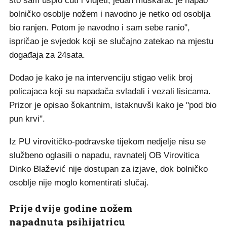
što sam uspio čuti i vidjeti, jedan muškarac je napao
bolničko osoblje nožem i navodno je netko od osoblja
bio ranjen. Potom je navodno i sam sebe ranio",
ispričao je svjedok koji se slučajno zatekao na mjestu
događaja za 24sata.
Dodao je kako je na intervenciju stigao velik broj
policajaca koji su napadača svladali i vezali lisicama.
Prizor je opisao šokantnim, istaknuvši kako je "pod bio
pun krvi".
Iz PU virovitičko-podravske tijekom nedjelje nisu se
službeno oglasili o napadu, ravnatelj OB Virovitica
Dinko Blažević nije dostupan za izjave, dok bolničko
osoblje nije moglo komentirati slučaj.
Prije dvije godine nožem
napadnuta psihijatricu