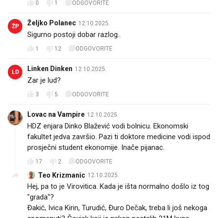
0
1
ODGOVORITE
Željko Polanec
12.10.2025.
ŽP
Sigurno postoji dobar razlog..
1
12
ODGOVORITE
Linken Dinken
12.10.2025.
LD
Zar je lud?
3
5
ODGOVORITE
Lovac na Vampire
12.10.2025.
HDZ enjara Dinko Blažević vodi bolnicu. Ekonomski
fakultet jedva završio. Pazi ti doktore medicine vodi ispod
prosječni student ekonomije. Inače pijanac.
17
2
ODGOVORITE
Teo Krizmanic
12.10.2025.
Hej, pa to je Virovitica. Kada je išta normalno došlo iz tog
"grada"?
Đakić, Ivica Kirin, Turudić, Đuro Dečak, treba li još nekoga