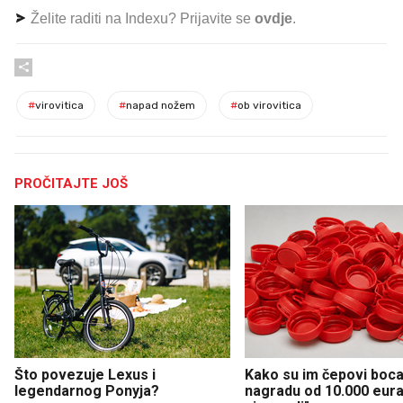
Želite raditi na Indexu? Prijavite se
ovdje
.
#
virovitica
#
napad nožem
#
ob virovitica
PROČITAJTE JOŠ
Što povezuje Lexus i
Kako su im čepovi boca 
legendarnog Ponyja?
nagradu od 10.000 eura