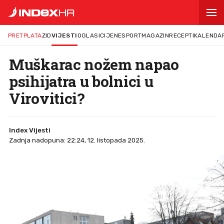
PRETPLATA
ZID
VIJESTI
OGLASI
CIJENE
SPORT
MAGAZIN
RECEPTI
KALENDA
Muškarac nožem napao
psihijatra u bolnici u
Virovitici?
Index Vijesti
Zadnja nadopuna: 22:24, 12. listopada 2025.