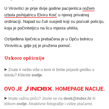
U Virovitici je prije dvije godine pacijentica
nožem
izbola psihijatricu Elviru Koić
u njenoj privatnoj
ordinaciji. Napad su čuli susjedi koji su pozvali policiju,
koja je počiniteljicu na licu mjesta uhitila.
Ozlijeđena liječnica prebačena je u Opću bolnicu
Virovitica, gdje joj je pružena pomoć.
Uskoro opširnije
Znate li nešto više o temi ili želite prijaviti grešku u
tekstu? Kliknite
ovdje
.
Imate važnu priču? Javite se na
desk@index.hr
ili
klikom
ovdje
. Atraktivne fotografije i videe plaćamo.