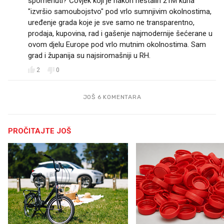
spomenuti? Čovjek koji je nakon nestalih 21M kuna
"izvršio samoubojstvo" pod vrlo sumnjivim okolnostima,
uređenje grada koje je sve samo ne transparentno,
prodaja, kupovina, rad i gašenje najmodernije šećerane u
ovom djelu Europe pod vrlo mutnim okolnostima. Sam
grad i županija su najsiromašniji u RH.
2
0
JOŠ 6 KOMENTARA
PROČITAJTE JOŠ