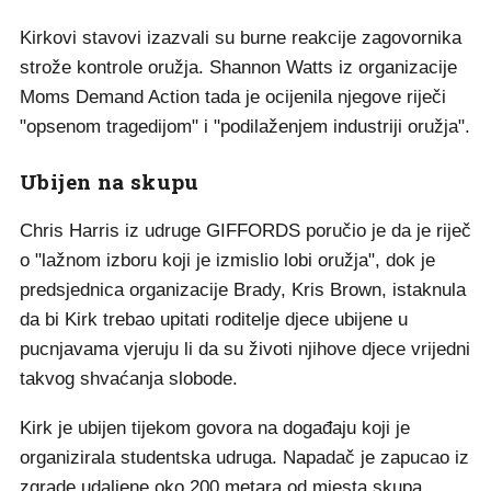
Kirkovi stavovi izazvali su burne reakcije zagovornika
strože kontrole oružja. Shannon Watts iz organizacije
Moms Demand Action tada je ocijenila njegove riječi
"opsenom tragedijom" i "podilaženjem industriji oružja".
Ubijen na skupu
Chris Harris iz udruge GIFFORDS poručio je da je riječ
o "lažnom izboru koji je izmislio lobi oružja", dok je
predsjednica organizacije Brady, Kris Brown, istaknula
da bi Kirk trebao upitati roditelje djece ubijene u
pucnjavama vjeruju li da su životi njihove djece vrijedni
takvog shvaćanja slobode.
Kirk je ubijen tijekom govora na događaju koji je
organizirala studentska udruga. Napadač je zapucao iz
zgrade udaljene oko 200 metara od mjesta skupa.