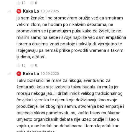
19
0
Koko Lo
10.09.2025.
KL
ja sam žensko i ne promoviram oružje već ga smatram
velikim zlom, ne hodam po nikakvim debatama, ne
promoviram se i pametujem puku kako će žvijeti, te ne
mislim samo na sebe i svoje najbliže već sam empatična
i prema drugima, znaš postoje i takvi ljudi, vjerojatno te
izbjegavaju pa nemaš prilike provoditi vremena s takvim
ljudima, a štaš...
16
0
Koko Lo
10.09.2025.
KL
Takvi bolesnici ne mare za nikoga, eventualno za
ženturaču koja si je izabrala takvu budalu za muža jer
moraju nekoga jeb....i držati imidž velikog tradicionalnog
čovjeka i vjernika te djecu koje doživljavaju kao svoje
produženje, ne zbog njih samih, stvorenja bez empatije i
osjećaja skloni pametovati...ps, zašto takav muškarac
umjesto organiziranih debata nije uzeo oružje i išao u
vojsku, a ne hodati po debaticama i tamo laprdati kao