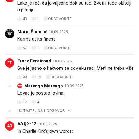
Lako je reći da je vrijedno dok su tuđi životi i tuđe obitelji
u pitanju.
43
1
ODGOVORITE
Mario Šimunić
10.09.2025.
Karma at its finest 👌
57
7
ODGOVORITE
Franz Ferdinand
10.09.2025.
FF
Sve je jasno o kakvom se covjeku radi. Meni ne treba više
94
12
ODGOVORITE
Marengo Marengo
10.09.2025.
MM
Lovac je postao lovina.
12
4
UČITAJTE JOŠ 1 ODGOVOR
A∆§ X-12
10.09.2025.
AX
In Charlie Kirk's own words: