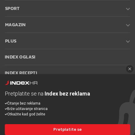
SPORT
MAGAZIN
PLUS
INDEX OGLASI
INDEX RECEPTI
INFO
Pretplatite se na
Index bez reklama
Čitanje bez reklama
Oglašavanje
Zaposli se na Indexu
Kontakt
Impressum
Uvjeti
Brže učitavanje stranica
korištenja
Postavke kolačića
Otkažite kad god želite
Pretplatite se