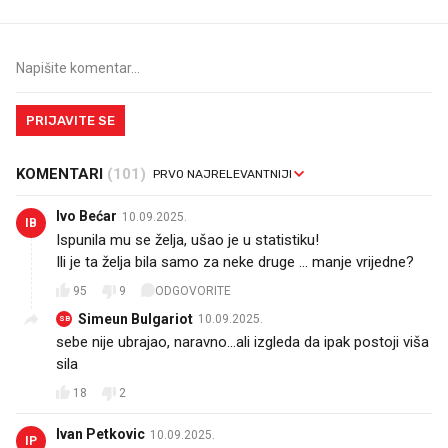
PRIJAVITE SE
KOMENTARI
(101)
Ivo Bećar
10.09.2025.
IB
Ispunila mu se želja, ušao je u statistiku!
Ili je ta želja bila samo za neke druge ... manje vrijedne?
95
9
ODGOVORITE
Simeun Bulgariot
10.09.2025.
SB
sebe nije ubrajao, naravno...ali izgleda da ipak postoji viša
sila
18
2
Ivan Petkovic
10.09.2025.
IP