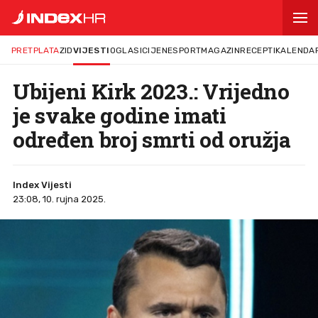
PRETPLATA
ZID
VIJESTI
OGLASI
CIJENE
SPORT
MAGAZIN
RECEPTI
KALENDA
Ubijeni Kirk 2023.: Vrijedno
je svake godine imati
određen broj smrti od oružja
Index Vijesti
23:08, 10. rujna 2025.