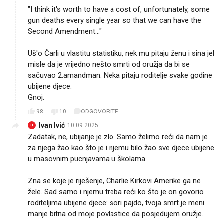
"I think it's worth to have a cost of, unfortunately, some
gun deaths every single year so that we can have the
Second Amendment..."
Uš'o Čarli u vlastitu statistiku, nek mu pitaju ženu i sina jel
misle da je vrijedno nešto smrti od oružja da bi se
sačuvao 2.amandman. Neka pitaju roditelje svake godine
ubijene djece.
Gnoj.
98
10
ODGOVORITE
Ivan Ivić
10.09.2025.
II
Zadatak, ne, ubijanje je zlo. Samo želimo reći da nam je
za njega žao kao što je i njemu bilo žao sve djece ubijene
u masovnim pucnjavama u školama.
Zna se koje je riješenje, Charlie Kirkovi Amerike ga ne
žele. Sad samo i njemu treba reći ko što je on govorio
roditeljima ubijene djece: sori pajdo, tvoja smrt je meni
manje bitna od moje povlastice da posjedujem oružje.