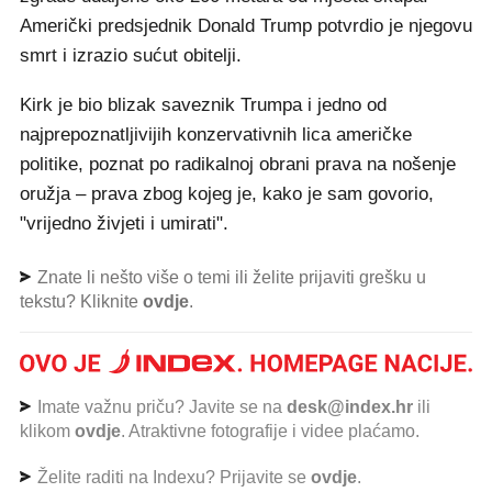
Američki predsjednik Donald Trump potvrdio je njegovu
smrt i izrazio sućut obitelji.
Kirk je bio blizak saveznik Trumpa i jedno od
najprepoznatljivijih konzervativnih lica američke
politike, poznat po radikalnoj obrani prava na nošenje
oružja – prava zbog kojeg je, kako je sam govorio,
"vrijedno živjeti i umirati".
Znate li nešto više o temi ili želite prijaviti grešku u
tekstu? Kliknite
ovdje
.
Imate važnu priču? Javite se na
desk@index.hr
ili
klikom
ovdje
. Atraktivne fotografije i videe plaćamo.
Želite raditi na Indexu? Prijavite se
ovdje
.