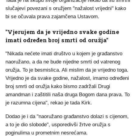
Tada je na skupu svoje organizacije rekao da su smrtni
slučajevi povezani s oružjem "nažalost vrijedni" kako
bi se očuvala prava zajamčena Ustavom.
"Vjerujem da je vrijedno svake godine
imati određen broj smrti od oružja"
"Nikada nećete imati društvo u kojem je građanstvo
naoružano, a da ne bude nijedne smrti od vatrenog
oružja. To je besmislica. Ali mislim da je vrijedno toga.
Vrijedno je da svake godine, nažalost, imamo određeni
broj smrti od oružja kako bismo zadržali Drugi
amandman i zaštitili naša druga Bogom dana prava. To
je razumna cijena", rekao je tada Kirk.
Dodao je i da "naoružano građanstvo dolazi s cijenom,
a to je dio slobode", usporedivši žrtve oružja s
poginulima u prometnim nesrećama.