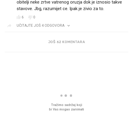
obitelji neke zrtve vatrenog oruzja dok je iznosio takve
stavove. Jbg, razumijet ce. Ipak je zivio za to.
6
0
UČITAJTE JOŠ 4 ODGOVORA
JOŠ 62 KOMENTARA
PROČITAJTE JOŠ
Što povezuje Lexus i
Kako su im čepovi boca 
legendarnog Ponyja?
nagradu od 10.000 eura