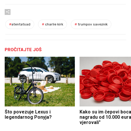
#
atentatsad
#
charlie kirk
#
trumpov saveznik
PROČITAJTE JOŠ
Što povezuje Lexus i
Kako su im čepovi boca 
legendarnog Ponyja?
nagradu od 10.000 eura
vjerovali"