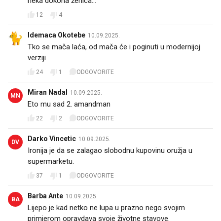
neka dokona ženica...
12
4
Idemaca Okotebe
10.09.2025.
Tko se mača laća, od mača će i poginuti u modernijoj
verziji
24
1
ODGOVORITE
Miran Nadal
10.09.2025.
MN
Eto mu sad 2. amandman
22
2
ODGOVORITE
Darko Vincetic
10.09.2025.
DV
Ironija je da se zalagao slobodnu kupovinu oružja u
supermarketu.
37
1
ODGOVORITE
Barba Ante
10.09.2025.
BA
Lijepo je kad netko ne lupa u prazno nego svojim
primjerom opravdava svoje životne stavove. 😊