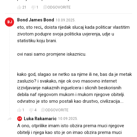
21
1
ODGOVORITE
Bond James Bond
10.09.2025.
BJ
eto, sto reci,, doista rijedak slucaj kada politicar vlastitim
zivotom podupre svoja politicka uvjerenja, udje u
statistiku koju brani.
ovi nasi samo promjene iskaznicu.
kako god, slagao se netko sa njime ili ne, bas da je metak
zasluzio? i svakako, nije ok ovo masovno internet
izzivljavanje nakaznih inguelcera i slicnih beskorisnih
debila naf njegovom mukom i mukom njegove obitelji.
odvratno je sto smo postali kao drustvo, civilizacija....
1
4
ODGOVORITE
Luka Rakamaric
10.09.2025.
LR
A ono, otprilike imam isto obzira prema muci njegove
obitelji i njega kao sto je on imao obzira prema muci