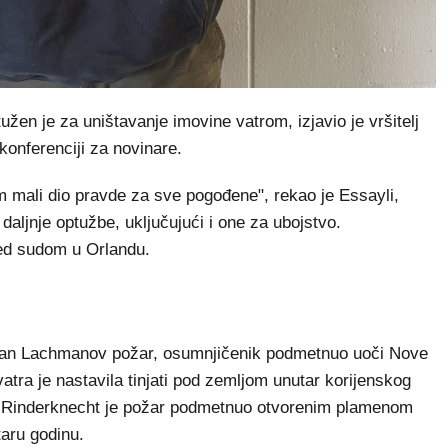
užen je za uništavanje imovine vatrom, izjavio je vršitelj
 konferenciji za novinare.
 mali dio pravde za sve pogođene", rekao je Essayli,
 daljnje optužbe, uključujući i one za ubojstvo.
red sudom u Orlandu.
nazvan Lachmanov požar, osumnjičenik podmetnuo uoči Nove
vatra je nastavila tinjati pod zemljom unutar korijenskog
, Rinderknecht je požar podmetnuo otvorenim plamenom
aru godinu.