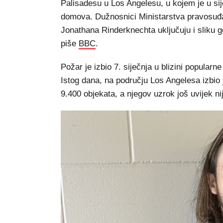
Palisadesu u Los Angelesu, u kojem je u sij
domova. Dužnosnici Ministarstva pravosuđa o
Jonathana Rinderknechta uključuju i sliku 
piše
BBC
.
Požar je izbio 7. siječnja u blizini popula
Istog dana, na području Los Angelesa izbio je
9.400 objekata, a njegov uzrok još uvijek ni