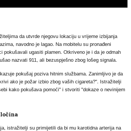
iteljima da utvrde njegovu lokaciju u vrijeme izbijanja
okazima, navodno je lagao. Na mobitelu su pronađeni
i pokušavali ugasiti plamen. Otkriveno je i da je odmah
šao nazvati 911, ali bezuspješno zbog lošeg signala.
kazuje pokušaj poziva hitnim službama. Zanimljivo je da
rivi ako je požar izbio zbog vaših cigareta?". Istražitelji
 sebi kako pokušava pomoći" i stvoriti "dokaze o nevinijem
zločina
, istražitelji su primijetili da bi mu karotidna arterija na