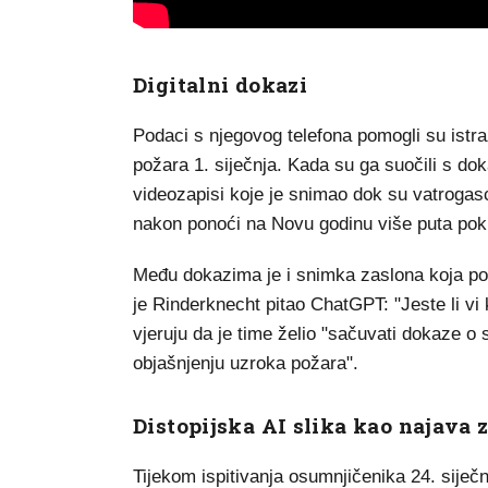
Digitalni dokazi
Podaci s njegovog telefona pomogli su istraž
požara 1. siječnja. Kada su ga suočili s d
videozapisi koje je snimao dok su vatrogasc
nakon ponoći na Novu godinu više puta poku
Među dokazima je i snimka zaslona koja po
je Rinderknecht pitao ChatGPT: "Jeste li vi k
vjeruju da je time želio "sačuvati dokaze o
objašnjenju uzroka požara".
Distopijska AI slika kao najava 
Tijekom ispitivanja osumnjičenika 24. siječnja