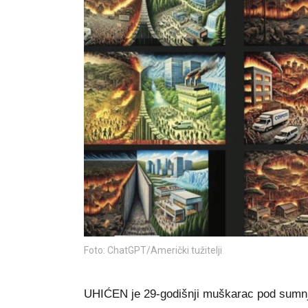
Foto: ChatGPT/Američki tužitelji
UHIĆEN je 29-godišnji muškarac pod sumnjo