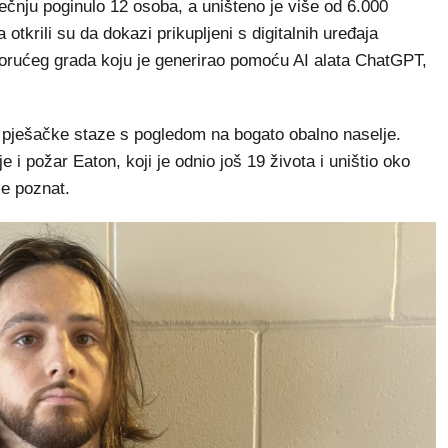
ečnju poginulo 12 osoba, a uništeno je više od 6.000
tkrili su da dokazi prikupljeni s digitalnih uređaja
gorućeg grada koju je generirao pomoću AI alata ChatGPT,
rne pješačke staze s pogledom na bogato obalno naselje.
 i požar Eaton, koji je odnio još 19 života i uništio oko
je poznat.