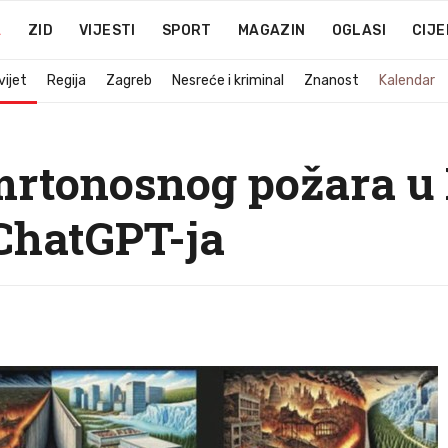
A
ZID
VIJESTI
SPORT
MAGAZIN
OGLASI
CIJE
vijet
Regija
Zagreb
Nesreće i kriminal
Znanost
Kalendar
rtonosnog požara u 
 ChatGPT-ja