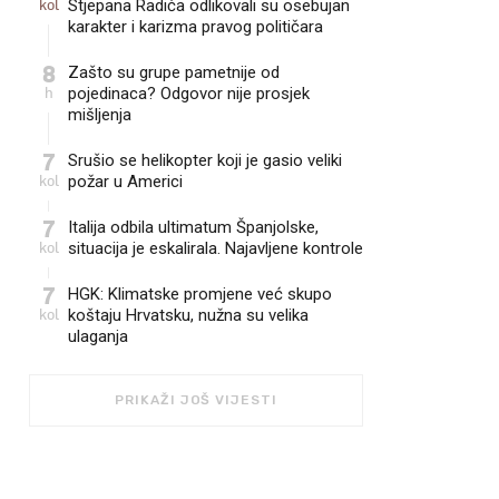
kol
Stjepana Radića odlikovali su osebujan
karakter i karizma pravog političara
8
Zašto su grupe pametnije od
h
pojedinaca? Odgovor nije prosjek
mišljenja
7
Srušio se helikopter koji je gasio veliki
kol
požar u Americi
7
Italija odbila ultimatum Španjolske,
kol
situacija je eskalirala. Najavljene kontrole
7
HGK: Klimatske promjene već skupo
kol
koštaju Hrvatsku, nužna su velika
ulaganja
PRIKAŽI JOŠ VIJESTI