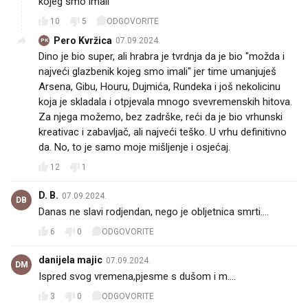
kojeg smo imali
10
5
ODGOVORITE
Pero Kvržica
07.09.2024.
PK
Dino je bio super, ali hrabra je tvrdnja da je bio "možda i
najveći glazbenik kojeg smo imali" jer time umanjuješ
Arsena, Gibu, Houru, Dujmića, Rundeka i još nekolicinu
koja je skladala i otpjevala mnogo svevremenskih hitova.
Za njega možemo, bez zadrške, reći da je bio vrhunski
kreativac i zabavljač, ali najveći teško. U vrhu definitivno
da. No, to je samo moje mišljenje i osjećaj.
12
1
D. B.
07.09.2024.
DB
Danas ne slavi rodjendan, nego je obljetnica smrti....
6
0
ODGOVORITE
danijela majic
07.09.2024.
DM
Ispred svog vremena,pjesme s dušom i m....
3
0
ODGOVORITE