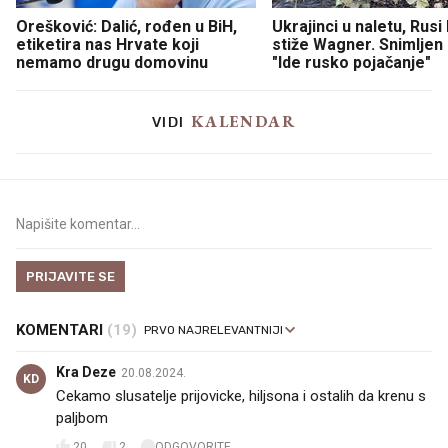
Orešković: Dalić, rođen u BiH,
Ukrajinci u naletu, Rusi
etiketira nas Hrvate koji
stiže Wagner. Snimljen
nemamo drugu domovinu
"Ide rusko pojačanje"
KALENDAR
VIDI
PRIJAVITE SE
KOMENTARI
(19)
Kra Deze
20.08.2024.
KD
Cekamo slusatelje prijovicke, hiljsona i ostalih da krenu s
paljbom
20
2
ODGOVORITE