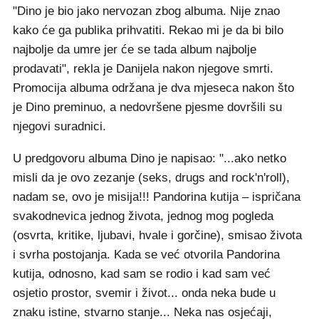
"Dino je bio jako nervozan zbog albuma. Nije znao
kako će ga publika prihvatiti. Rekao mi je da bi bilo
najbolje da umre jer će se tada album najbolje
prodavati", rekla je Danijela nakon njegove smrti.
Promocija albuma održana je dva mjeseca nakon što
je Dino preminuo, a nedovršene pjesme dovršili su
njegovi suradnici.
U predgovoru albuma Dino je napisao: "...ako netko
misli da je ovo zezanje (seks, drugs and rock'n'roll),
nadam se, ovo je misija!!! Pandorina kutija – ispričana
svakodnevica jednog života, jednog mog pogleda
(osvrta, kritike, ljubavi, hvale i gorčine), smisao života
i svrha postojanja. Kada se već otvorila Pandorina
kutija, odnosno, kad sam se rodio i kad sam već
osjetio prostor, svemir i život... onda neka bude u
znaku istine, stvarno stanje... Neka nas osjećaji,