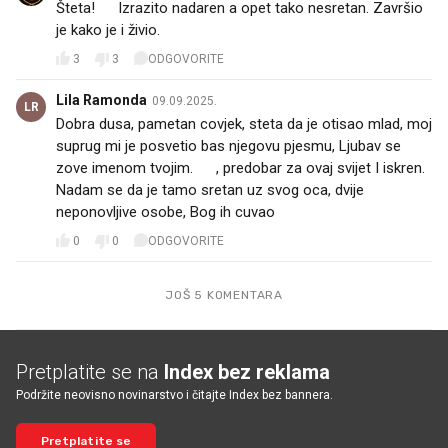
Šteta!😔 Izrazito nadaren a opet tako nesretan. Završio
je kako je i živio.
3
3
ODGOVORITE
Lila Ramonda
09.09.2025.
LR
Dobra dusa, pametan covjek, steta da je otisao mlad, moj
suprug mi je posvetio bas njegovu pjesmu, Ljubav se
zove imenom tvojim. 💔, predobar za ovaj svijet I iskren.
Nadam se da je tamo sretan uz svog oca, dvije
neponovljive osobe, Bog ih cuvao 🙏🙏🙏❤️❤️❤️
0
0
ODGOVORITE
JOŠ 5 KOMENTARA
Pretplatite se na
Index bez reklama
Podržite neovisno novinarstvo i čitajte Index bez bannera.
Pretplatite se