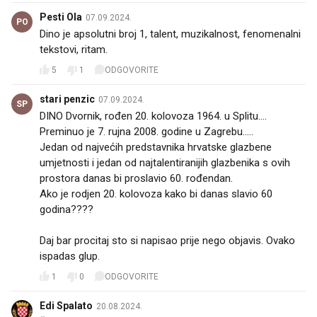
Pesti Ola
07.09.2024.
PO
Dino je apsolutni broj 1, talent, muzikalnost, fenomenalni
tekstovi, ritam.
5
1
ODGOVORITE
stari penzic
07.09.2024.
SP
DINO Dvornik, rođen 20. kolovoza 1964. u Splitu....
Preminuo je 7. rujna 2008. godine u Zagrebu.....
Jedan od najvećih predstavnika hrvatske glazbene
umjetnosti i jedan od najtalentiranijih glazbenika s ovih
prostora danas bi proslavio 60. rođendan.
Ako je rodjen 20. kolovoza kako bi danas slavio 60
godina????
Daj bar procitaj sto si napisao prije nego objavis. Ovako
ispadas glup.
1
0
ODGOVORITE
Edi Spalato
20.08.2024.