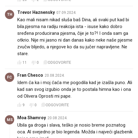
Trevor Haznensky
07.09.2024.
TH
Kao mali nisam nikad sluša baš Dina, ali svaki put kad bi
bila.pjesma na radiju reakcija ista - isuse kako dobro
sređena producirana pjesma, čije je to?! I onda sam ga
otkrio. Nije mi jasno ni dan danas kako neke naše pjesme
zvučw blijedo, a njegove ko da su jučer napravljene. Ne
stare.
11
0
ODGOVORITE
Fran Chesco
20.08.2024.
FC
Idem ća ka i moj ćaća me pogodila kad je izašla puno. Ali
kad san svog izgubio onda je to postala himna kao i ona
od Olivera Oprosti mi pape.
9
0
ODGOVORITE
Moa Shamroy
20.08.2024.
MS
Ubila ga droga i slava, teško je nosio breme poznatog
oca. Al svejedno je bio legenda. Možda i najveći glazbenik