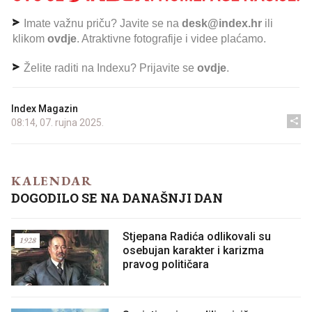
Imate važnu priču? Javite se na
desk@index.hr
ili
klikom
ovdje
. Atraktivne fotografije i videe plaćamo.
Želite raditi na Indexu? Prijavite se
ovdje
.
Index Magazin
08:14, 07. rujna 2025.
KALENDAR
DOGODILO SE NA DANAŠNJI DAN
Stjepana Radića odlikovali su
1928
osebujan karakter i karizma
pravog političara