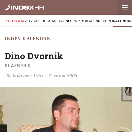
PRETPLATA
ZID
VIJESTI
OGLASI
CIJENE
SPORT
MAGAZIN
RECEPTI
KALENDA
INDEX KALENDAR
Dino Dvornik
GLAZBENIK
20. kolovoza 1964.
-
7. rujna 2008.