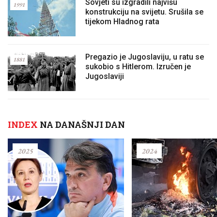
Sovjeti su izgradili najvišu
1991
konstrukciju na svijetu. Srušila se
tijekom Hladnog rata
Pregazio je Jugoslaviju, u ratu se
1881
sukobio s Hitlerom. Izručen je
Jugoslaviji
INDEX
NA DANAŠNJI DAN
2025
2024