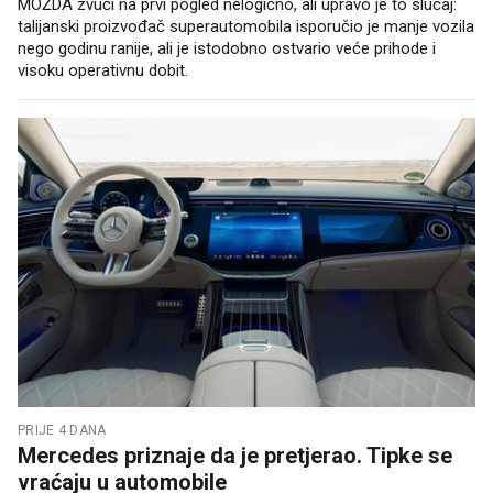
MOŽDA zvuči na prvi pogled nelogično, ali upravo je to slučaj:
talijanski proizvođač superautomobila isporučio je manje vozila
nego godinu ranije, ali je istodobno ostvario veće prihode i
visoku operativnu dobit.
PRIJE 4 DANA
Mercedes priznaje da je pretjerao. Tipke se
vraćaju u automobile