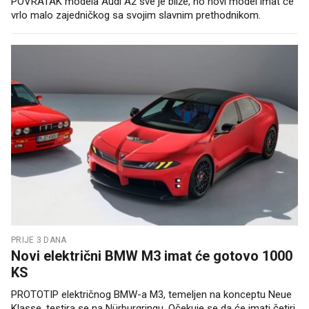
POVRATAK modela Audi A2 sve je bliže, no novi model imat će
vrlo malo zajedničkog sa svojim slavnim prethodnikom.
PRIJE 3 DANA
Novi električni BMW M3 imat će gotovo 1000
KS
PROTOTIP električnog BMW-a M3, temeljen na konceptu Neue
Klasse, testira se na Nürburgringu. Očekuje se da će imati četiri