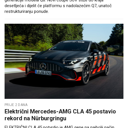
generacije modela Q8. Novi coupe SUV stiže do kraja
desetljeća i dijelit će platformu s nadolazećim Q7, unatoč
restrukturiranju ponude.
PRIJE 2 DANA
Električni Mercedes-AMG CLA 45 postavio
rekord na Nürburgringu
ELEKTRIČNI CLA 45 potvrdio je AMG gene na najbolji način...