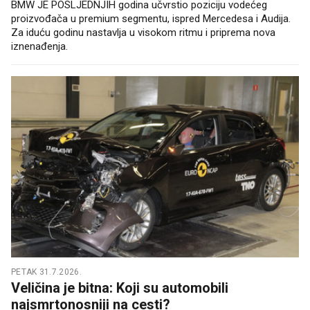
BMW JE POSLJEDNJIH godina učvrstio poziciju vodećeg
proizvođača u premium segmentu, ispred Mercedesa i Audija.
Za iduću godinu nastavlja u visokom ritmu i priprema nova
iznenađenja.
PETAK 31.7.2026.
Veličina je bitna: Koji su automobili
najsmrtonosniji na cesti?