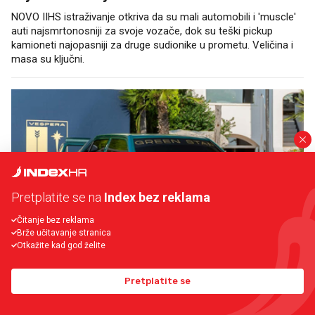
NOVO IIHS istraživanje otkriva da su mali automobili i 'muscle'
auti najsmrtonosniji za svoje vozače, dok su teški pickup
kamioneti najopasniji za druge sudionike u prometu. Veličina i
masa su ključni.
Pretplatite se na
Index bez reklama
Čitanje bez reklama
Brže učitavanje stranica
Otkažite kad god želite
Pretplatite se
ČETVRTAK 30.7.2026.
Ovako izgleda kada Talijani prerade jednu od