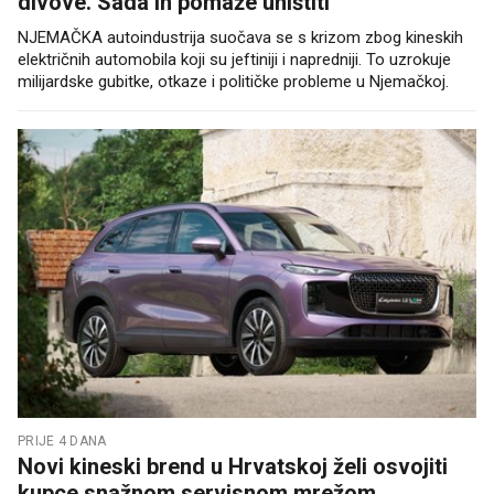
divove. Sada ih pomaže uništiti
NJEMAČKA autoindustrija suočava se s krizom zbog kineskih
električnih automobila koji su jeftiniji i napredniji. To uzrokuje
milijardske gubitke, otkaze i političke probleme u Njemačkoj.
PRIJE 4 DANA
Novi kineski brend u Hrvatskoj želi osvojiti
kupce snažnom servisnom mrežom