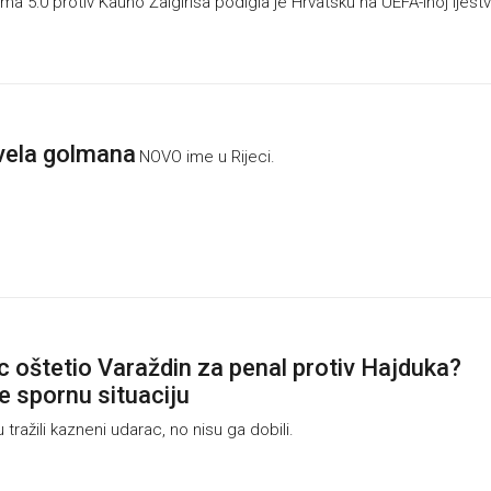
 5:0 protiv Kauno Žalgirisa podigla je Hrvatsku na UEFA-inoj ljestvi
vela golmana
NOVO ime u Rijeci.
ac oštetio Varaždin za penal protiv Hajduka?
e spornu situaciju
tražili kazneni udarac, no nisu ga dobili.