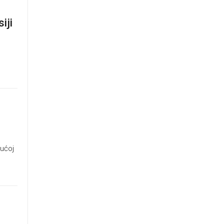
iji
jućoj