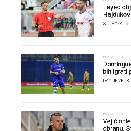
Layec obj
Hajdukov
SUDAČKA komisi
Prije 3 dana
Dominguez
bih igrati
DAO JE VELIKI 
Prije 3 dana
Vejić ople
obranu. S