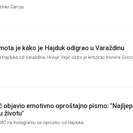
zirao Garciju.
amota je kako je Hajduk odigrao u Varaždinu
ajduka od Varaždina, Hrvoje Vejić oštro je kritizirao trenera Gonz
ć objavio emotivno oproštajno pismo: "Najlje
u životu"
VIĆ na Instagramu se oprostio od Hajduka.