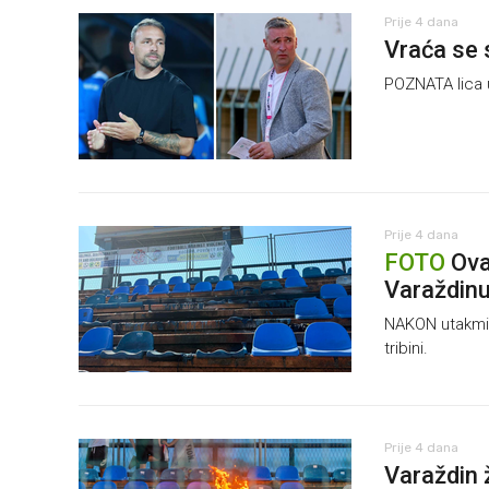
Prije 4 dana
Vraća se s
POZNATA lica 
Prije 4 dana
FOTO
Ovak
Varaždin
NAKON utakmice
tribini.
Prije 4 dana
Varaždin 