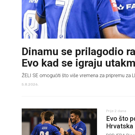
Dinamu se prilagodio r
Evo kad se igraju utakm
ŽELI SE omogućiti što više vremena za pripremu za L
5.8.2026.
Prije 2 dana
Evo što p
Hrvatska 