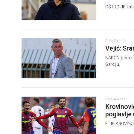
OŠTRO JE kriti
Prije 3 dana
Vejić: Sr
NAKON poraza H
Garciju.
Prije 4 dana
Krovinovi
poglavlje 
FILIP KROVINO