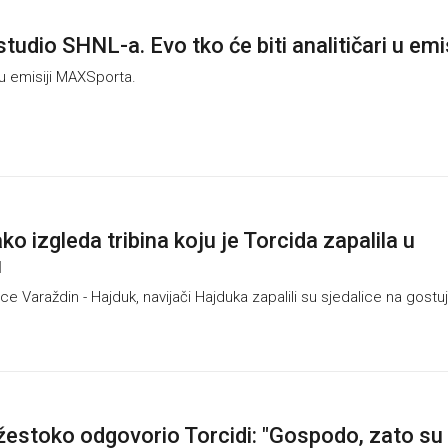
tudio SHNL-a. Evo tko će biti analitičari u emis
u emisiji MAXSporta.
o izgleda tribina koju je Torcida zapalila u
u
 Varaždin - Hajduk, navijači Hajduka zapalili su sjedalice na gostu
žestoko odgovorio Torcidi: "Gospodo, zato su