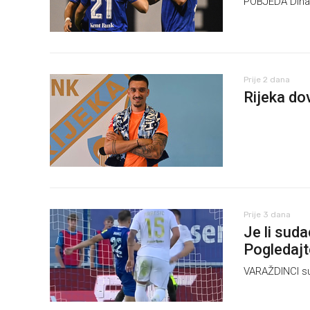
POBJEDA Dinama
Prije 2 dana
Rijeka do
Prije 3 dana
Je li sud
Pogledajt
VARAŽDINCI su 