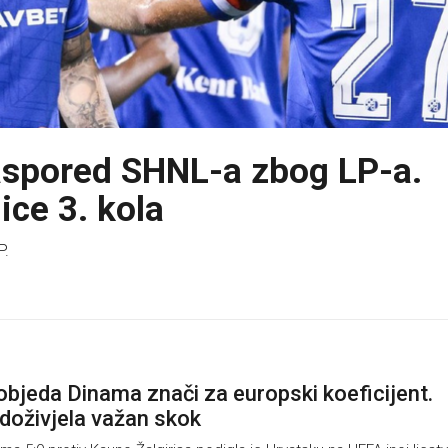
aspored SHNL-a zbog LP-a.
ice 3. kola
P.
objeda Dinama znači za europski koeficijent.
doživjela važan skok