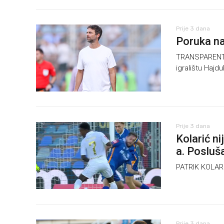
Prije 3 dana
Poruka n
TRANSPARENT 
igralištu Hajd
Prije 3 dana
Kolarić n
a. Posluš
PATRIK KOLARI
Prije 3 dana