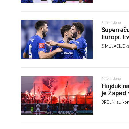
Prije 4 dana
Superraču
Europi. E
SIMULACIJE ka
Prije 4 dana
Hajduk na
je Zapad 
BROJNI su kom