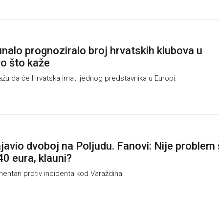
nalo prognoziralo broj hrvatskih klubova u
vo što kaže
žu da će Hrvatska imati jednog predstavnika u Europi.
javio dvoboj na Poljudu. Fanovi: Nije problem 
40 eura, klauni?
entari protiv incidenta kod Varaždina.