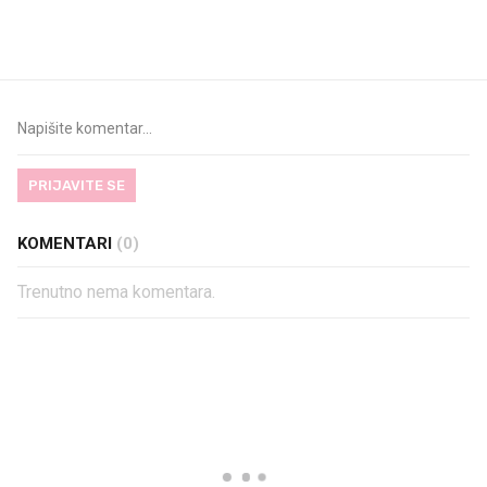
najbolje vrijeme za skidanje
legendarnog Ponyja?
dioptrije
PRIJAVITE SE
KOMENTARI
(0)
Trenutno nema komentara.
PROČITAJTE JOŠ