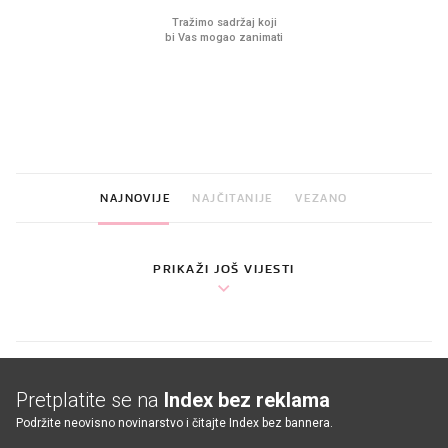
VIDEO
Liječnik otkrio kad je
Što povezuje Lexus i
najbolje vrijeme za skidanje
legendarnog Ponyja?
dioptrije
NAJNOVIJE
NAJČITANIJE
VEZANO
PRIKAŽI JOŠ VIJESTI
Pretplatite se na
Index bez reklama
Podržite neovisno novinarstvo i čitajte Index bez bannera.