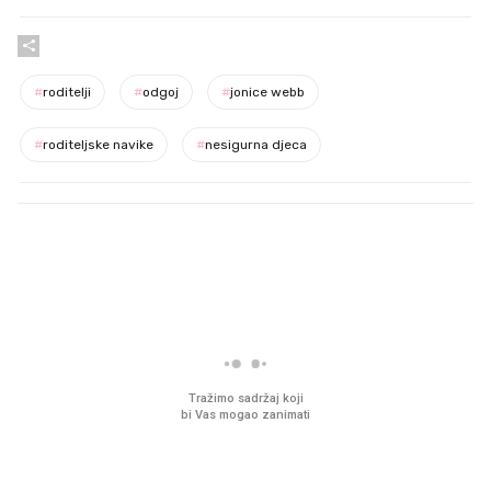
#
roditelji
#
odgoj
#
jonice webb
#
roditeljske navike
#
nesigurna djeca
PROČITAJTE JOŠ
VIDEO
Liječnik otkrio kad je
Što povezuje Lexus i