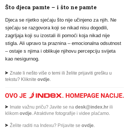
Što djeca pamte – i što ne pamte
Djeca se rijetko sjećaju što nije učinjeno za njih. Ne
sjećaju se razgovora koji se nikad nisu dogodili,
zagrljaja koji su izostali ili pomoći koja nikad nije
stigla. Ali upravo ta praznina – emocionalna odsutnost
– ostaje s njima i oblikuje njihovu percepciju svijeta
kao nesigurnog.
Znate li nešto više o temi ili želite prijaviti grešku u
tekstu? Kliknite
ovdje
.
Imate važnu priču? Javite se na
desk@index.hr
ili
klikom
ovdje
. Atraktivne fotografije i videe plaćamo.
Želite raditi na Indexu? Prijavite se
ovdje
.