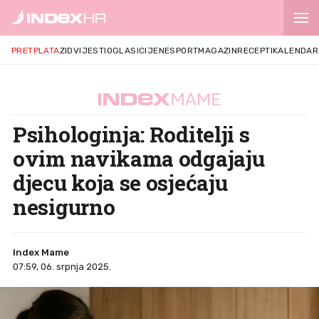
PRETPLATA
ZID
VIJESTI
OGLASI
CIJENE
SPORT
MAGAZIN
RECEPTI
KALENDAR
Psihologinja: Roditelji s
ovim navikama odgajaju
djecu koja se osjećaju
nesigurno
Index Mame
07:59, 06. srpnja 2025.