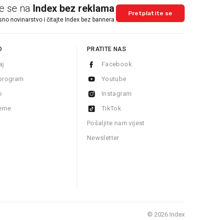
te se na
Index bez reklama
Pretplatite se
sno novinarstvo i čitajte Index bez bannera.
O
PRATITE NAS
aj
Facebook
program
Youtube
o
Instagram
jeme
TikTok
S
Pošaljite nam vijest
Newsletter
© 2026 Index