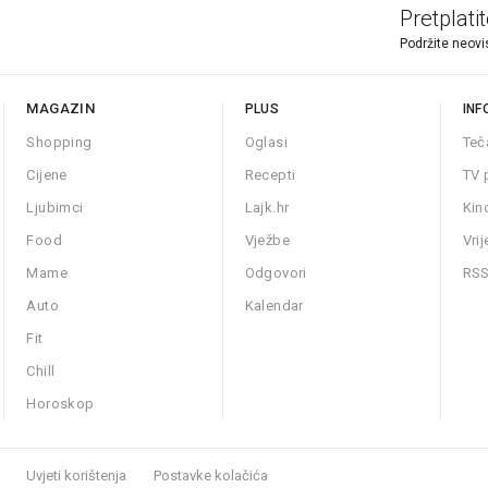
Pretplati
Podržite neovi
MAGAZIN
PLUS
INF
Shopping
Oglasi
Teč
Cijene
Recepti
TV 
Ljubimci
Lajk.hr
Kin
Food
Vježbe
Vri
Mame
Odgovori
RS
Auto
Kalendar
Fit
Chill
Horoskop
Uvjeti korištenja
Postavke kolačića