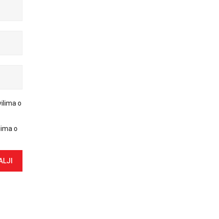
ilima o
lima o
ALJI