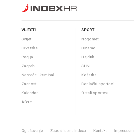
VIJESTI
SPORT
Svijet
Nogomet
Hrvatska
Dinamo
Regija
Hajduk
Zagreb
SHNL
Nesreće i kriminal
Košarka
Znanost
Borilački sportovi
Kalendar
Ostali sportovi
Afere
Oglašavanje
Zaposli se na Indexu
Kontakt
Impressum