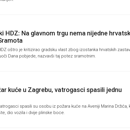
i HDZ: Na glavnom trgu nema nijedne hrvats
 Sramota
 oštro je kritizirao gradsku vlast zbog izostanka hrvatskih zasta
uoči Dana pobjede, nazvavši taj potez sramotnim.
r kuće u Zagrebu, vatrogasci spasili jednu
rogasci spasili su osobu iz požara kuće na Aveniji Marina Držića, k
te, dio vozila i dvije plinske boce.