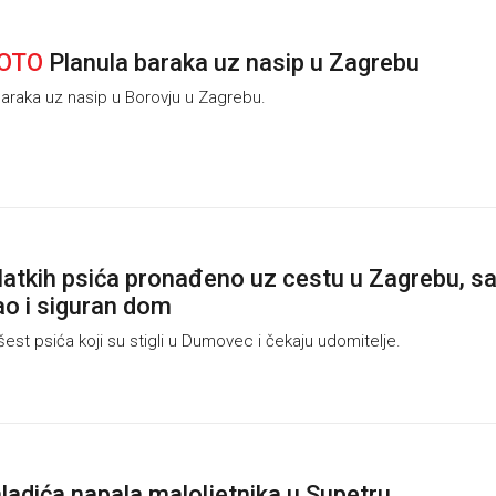
FOTO
Planula baraka uz nasip u Zagrebu
araka uz nasip u Borovju u Zagrebu.
latkih psića pronađeno uz cestu u Zagrebu, s
ao i siguran dom
t psića koji su stigli u Dumovec i čekaju udomitelje.
ladića napala maloljetnika u Supetru