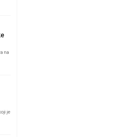
ke
va na
oji je