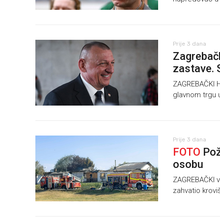
Prije 3 dana
Zagrebačk
zastave.
ZAGREBAČKI HDZ
glavnom trgu 
Prije 3 dana
FOTO
Poža
osobu
ZAGREBAČKI vat
zahvatio kroviš