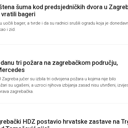
štena šuma kod predsjedničkih dvora u Zagreb
vratili bageri
 uočili bager, a tvrde i da su radnici srušili ogradu koja je donedav
kao i zid.
danu tri požara na zagrebačkom području,
 Mercedes
greba jučer su izbila tri odvojena požara u kojima nije bilo
žari su ugašeni, a uzroci njihova izbijanja zasad nisu utvrđeni, izvijes
uprava zagrebačka.
rebački HDZ postavio hrvatske zastave na Tr