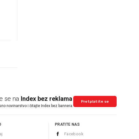
te se na
Index bez reklama
Pretplatite se
sno novinarstvo i čitajte Index bez bannera.
O
PRATITE NAS
aj
Facebook