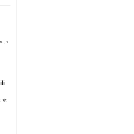
olja
li
anje