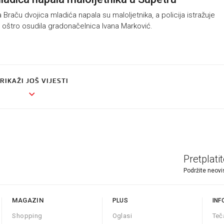
raču dvojica mladića napala su maloljetnika, a policija istražuje
je oštro osudila gradonačelnica Ivana Marković.
RIKAŽI JOŠ VIJESTI
Pretplati
Podržite neovi
MAGAZIN
PLUS
INF
Shopping
Oglasi
Teč