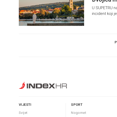
U SUPETRU na B
incident koji 
P
VIJESTI
SPORT
Svijet
Nogomet