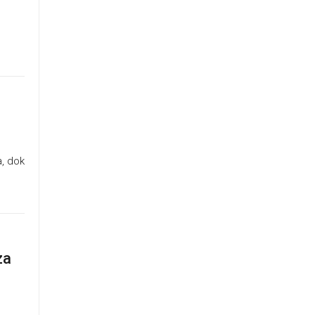
a, dok
za