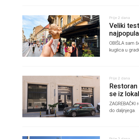
Prije 2 dana
Veliki te
najpopula
OBIŠLA sam šes
kuglica u grad
Prije 2 dana
Restoran 
se iz loka
ZAGREBAČKI res
do daljnjega.
Prije 2 dana