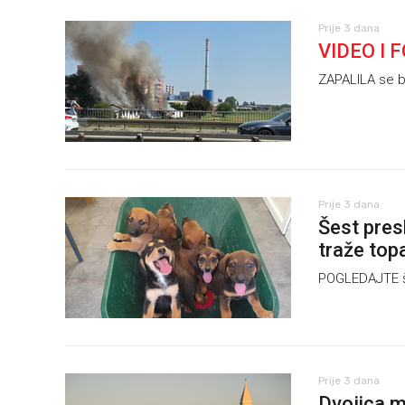
Prije 3 dana
VIDEO I 
ZAPALILA se b
Prije 3 dana
Šest pres
traže top
POGLEDAJTE šes
Prije 3 dana
Dvojica m