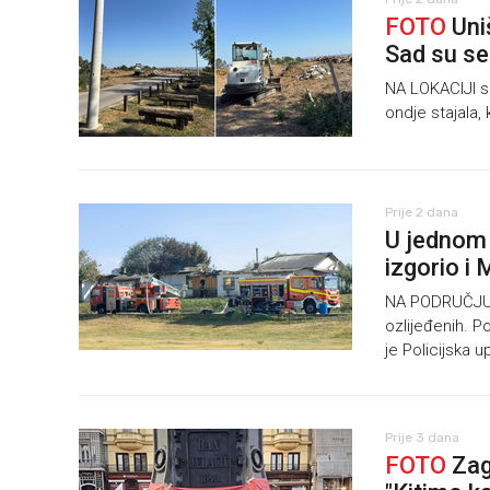
FOTO
Uni
Sad su se 
NA LOKACIJI su
ondje stajala, 
Prije 2 dana
U jednom 
izgorio i
NA PODRUČJU Za
ozlijeđenih. Po
je Policijska 
Prije 3 dana
FOTO
Zag