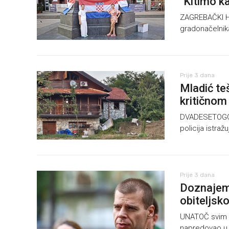
"Kitimo k
ZAGREBAČKI HD
gradonačelnik
Prije 3 dana
Mladić teš
kritičnom 
DVADESETOGODI
policija istra
Prije 3 dana
Doznajemo
obiteljsko
UNATOČ svim t
napredovao u k