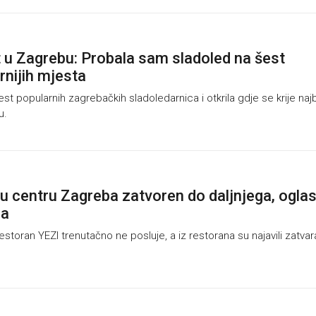
st u Zagrebu: Probala sam sladoled na šest
rnijih mjesta
t popularnih zagrebačkih sladoledarnica i otkrila gdje se krije najb
u.
u centru Zagreba zatvoren do daljnjega, oglasi
la
toran YEZI trenutačno ne posluje, a iz restorana su najavili zatvar