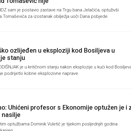
ad Tomašević nije"
Z sam je postavio zastave na Trgu bana Jelačića, optuživši
a Tomaševića za izostanak obilježja uoči Dana pobjede.
ko ozlijeđen u eksploziji kod Bosiljeva u
je stanju
ŠNJAK je u kritičnom stanju nakon eksplozije u kući kod Bosiljev
žuje podrijetlo kobne eksplozivne naprave.
: Uhićeni profesor s Ekonomije optužen je i 
 nasilje
im optužbama Dominik Vuletić je tijekom posljednjih godina
arijeri.