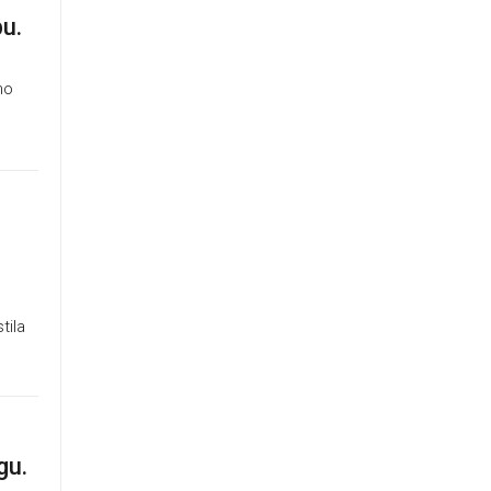
u.
no
tila
gu.