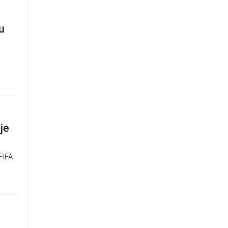
u
je
FIFA