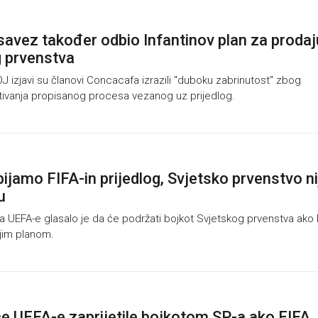
savez također odbio Infantinov plan za prodaj
 prvenstva
izjavi su članovi Concacafa izrazili "duboku zabrinutost" zbog
tivanja propisanog procesa vezanog uz prijedlog.
ijamo FIFA-in prijedlog, Svjetsko prvenstvo ni
u
a UEFA-e glasalo je da će podržati bojkot Svjetskog prvenstva ako 
ojim planom.
ce UEFA-e zaprijetile bojkotom SP-a ako FIFA