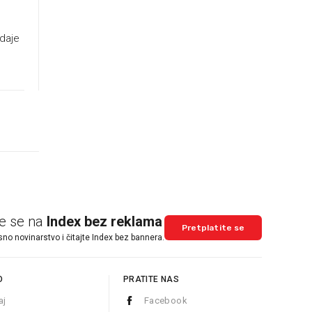
odaje
te se na
Index bez reklama
Pretplatite se
sno novinarstvo i čitajte Index bez bannera.
O
PRATITE NAS
aj
Facebook