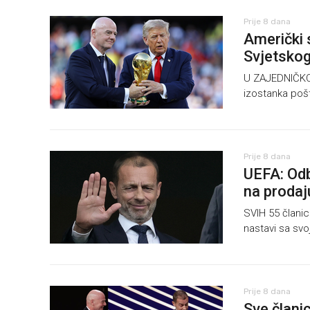
Prije 8 dana
Američki 
Svjetskog
U ZAJEDNIČKOJ 
izostanka poš
Prije 8 dana
UEFA: Odb
na prodaj
SVIH 55 članic
nastavi sa sv
Prije 8 dana
Sve člani