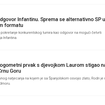
dgovor Infantinu. Sprema se alternativno SP 
em formatu
okretanje konkurentskog turnira kao odgovor na mogući četvrti
a Infantina.
nogometni prvak s djevojkom Laurom stigao n
Crnu Goru
nog natjecanja na kojem je sa Španjolskom osvojio zlato, Rodri je 
dmoru.