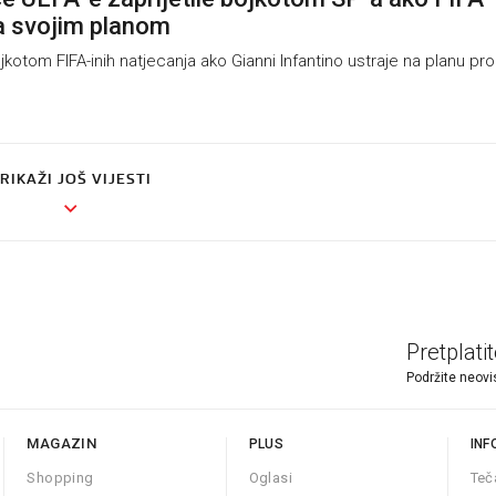
a svojim planom
ojkotom FIFA-inih natjecanja ako Gianni Infantino ustraje na planu pr
RIKAŽI JOŠ VIJESTI
Pretplati
Podržite neovi
MAGAZIN
PLUS
INF
Shopping
Oglasi
Teč