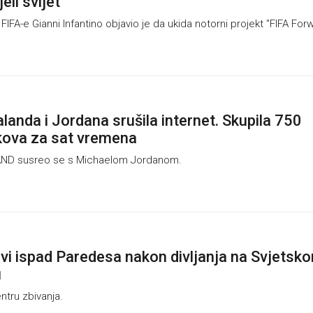
jeli svijet
FA-e Gianni Infantino objavio je da ukida notorni projekt "FIFA For
landa i Jordana srušila internet. Skupila 750
jkova za sat vremena
ND susreo se s Michaelom Jordanom.
i ispad Paredesa nakon divljanja na Svjetsk
u
ntru zbivanja.