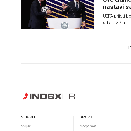
nastavi s
UEFA prijeti b
udjela SP-a.
P
VIJESTI
SPORT
Svijet
Nogomet