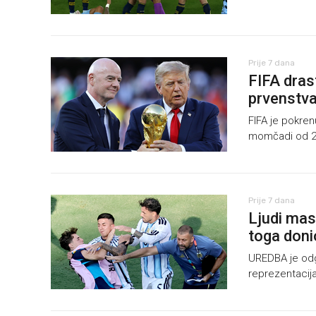
Prije 7 dana
FIFA dras
prvenstv
FIFA je pokre
momčadi od 2
Prije 7 dana
Ljudi mas
toga doni
UREDBA je odgo
reprezentacija