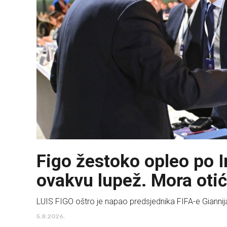
Figo žestoko opleo po I
ovakvu lupež. Mora oti
LUIS FIGO oštro je napao predsjednika FIFA-e Giannij
5.8.2026.