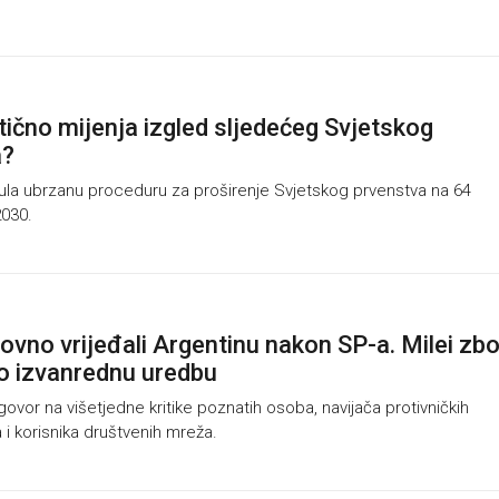
tično mijenja izgled sljedećeg Svjetskog
a?
nula ubrzanu proceduru za proširenje Svjetskog prvenstva na 64
030.
ovno vrijeđali Argentinu nakon SP-a. Milei zb
o izvanrednu uredbu
vor na višetjedne kritike poznatih osoba, navijača protivničkih
 i korisnika društvenih mreža.