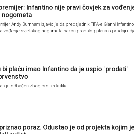
premijer: Infantino nije pravi čovjek za vođenj
g nogometa
ijer Andy Burnham izjavio je da predsjednik FIFA-e Gianni Infantino
a vođenje svjetskog nogometa nakon propalog plana o prodaji udj
 bi plaću imao Infantino da je uspio "prodati"
prvenstvo
n je odbačen zbog brojnih kritika.
 priznao poraz. Odustao je od projekta kojim j