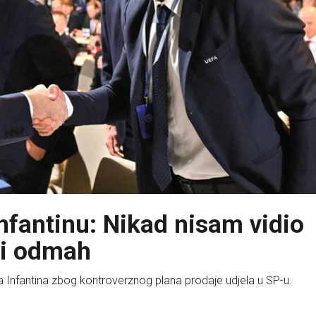
nfantinu: Nikad nisam vidio
ći odmah
a Infantina zbog kontroverznog plana prodaje udjela u SP-u.