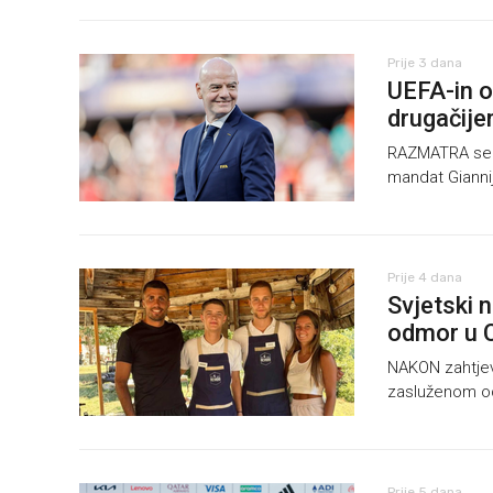
Prije 3 dana
UEFA-in o
drugačij
RAZMATRA se p
mandat Giannij
Prije 4 dana
Svjetski 
odmor u 
NAKON zahtjev
zasluženom o
Prije 5 dana