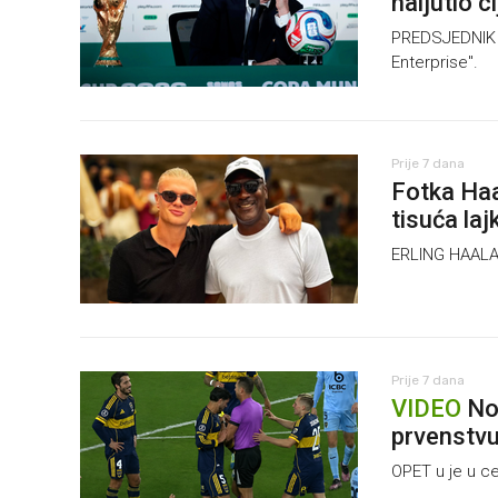
naljutio ci
PREDSJEDNIK FI
Enterprise".
Prije 7 dana
Fotka Haa
tisuća la
ERLING HAALA
Prije 7 dana
VIDEO
Nov
prvenstv
OPET u je u ce