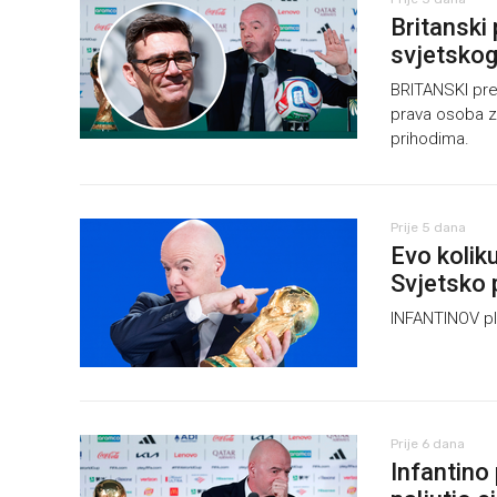
Britanski 
svjetsko
BRITANSKI prem
prava osoba z
prihodima.
Prije 5 dana
Evo koliku
Svjetsko 
INFANTINOV pla
Prije 6 dana
Infantino