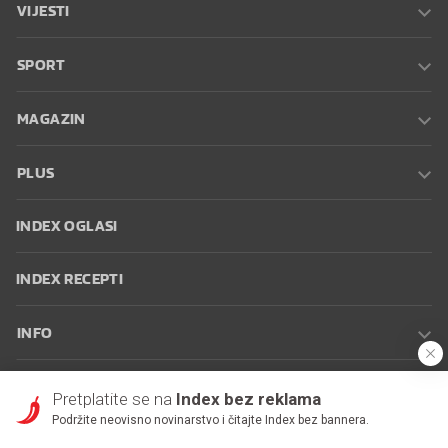
VIJESTI
SPORT
MAGAZIN
PLUS
INDEX OGLASI
INDEX RECEPTI
INFO
Oglašavanje
Zaposli se na Indexu
Kontakt
Impressum
Uvjeti
Pretplatite se na
Index bez reklama
korištenja
Postavke kolačića
Podržite neovisno novinarstvo i čitajte Index bez bannera.