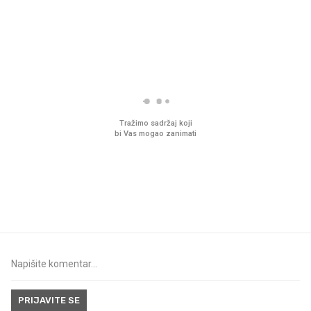
PROČITAJTE JOŠ
VIDEO
Liječnik otkrio kad je
Što povezuje Lexus i
najbolje vrijeme za skidanje
legendarnog Ponyja?
dioptrije
PRIJAVITE SE