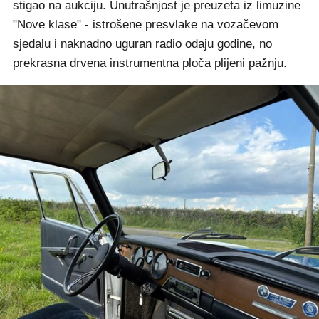
stigao na aukciju. Unutrašnjost je preuzeta iz limuzine
"Nove klase" - istrošene presvlake na vozačevom
sjedalu i naknadno uguran radio odaju godine, no
prekrasna drvena instrumentna ploča plijeni pažnju.