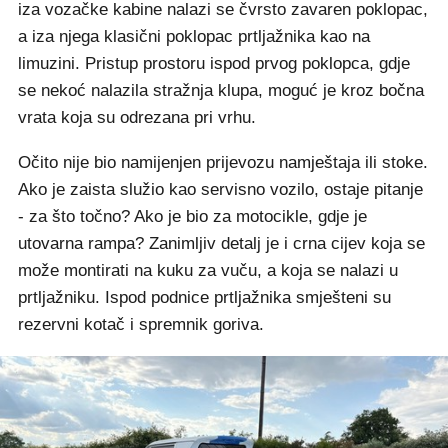
iza vozačke kabine nalazi se čvrsto zavaren poklopac,
a iza njega klasični poklopac prtljažnika kao na
limuzini. Pristup prostoru ispod prvog poklopca, gdje
se nekoć nalazila stražnja klupa, moguć je kroz bočna
vrata koja su odrezana pri vrhu.
Očito nije bio namijenjen prijevozu namještaja ili stoke.
Ako je zaista služio kao servisno vozilo, ostaje pitanje
- za što točno? Ako je bio za motocikle, gdje je
utovarna rampa? Zanimljiv detalj je i crna cijev koja se
može montirati na kuku za vuču, a koja se nalazi u
prtljažniku. Ispod podnice prtljažnika smješteni su
rezervni kotač i spremnik goriva.