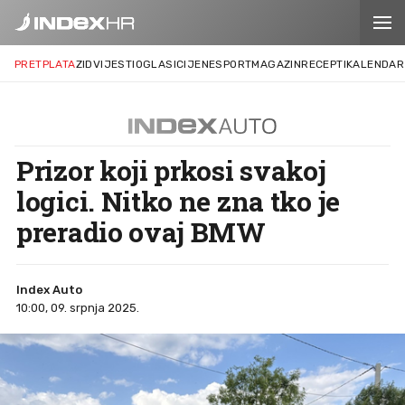
PRETPLATA
ZID
VIJESTI
OGLASI
CIJENE
SPORT
MAGAZIN
RECEPTI
KALENDAR
Prizor koji prkosi svakoj
logici. Nitko ne zna tko je
preradio ovaj BMW
Index Auto
10:00, 09. srpnja 2025.