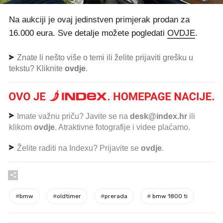
Na aukciji je ovaj jedinstven primjerak prodan za
16.000 eura. Sve detalje možete pogledati
OVDJE
.
Znate li nešto više o temi ili želite prijaviti grešku u
tekstu? Kliknite
ovdje
.
Imate važnu priču? Javite se na
desk@index.hr
ili
klikom
ovdje
. Atraktivne fotografije i videe plaćamo.
Želite raditi na Indexu? Prijavite se
ovdje
.
#
bmw
#
oldtimer
#
prerada
#
bmw 1800 ti