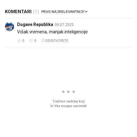
KOMENTARI
(1)
Dugave Republika
09.07.2025.
Višak vremena, manjak inteligencije
0
0
ODGOVORITE
PROČITAJTE JOŠ
VIDEO
Liječnik otkrio kad je
Što povezuje Lexus i
najbolje vrijeme za skidanje
legendarnog Ponyja?
dioptrije