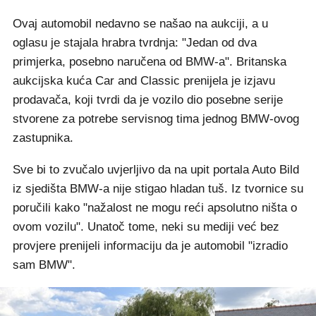
Ovaj automobil nedavno se našao na aukciji, a u
oglasu je stajala hrabra tvrdnja: "Jedan od dva
primjerka, posebno naručena od BMW-a". Britanska
aukcijska kuća Car and Classic prenijela je izjavu
prodavača, koji tvrdi da je vozilo dio posebne serije
stvorene za potrebe servisnog tima jednog BMW-ovog
zastupnika.
Sve bi to zvučalo uvjerljivo da na upit portala Auto Bild
iz sjedišta BMW-a nije stigao hladan tuš. Iz tvornice su
poručili kako "nažalost ne mogu reći apsolutno ništa o
ovom vozilu". Unatoč tome, neki su mediji već bez
provjere prenijeli informaciju da je automobil "izradio
sam BMW".