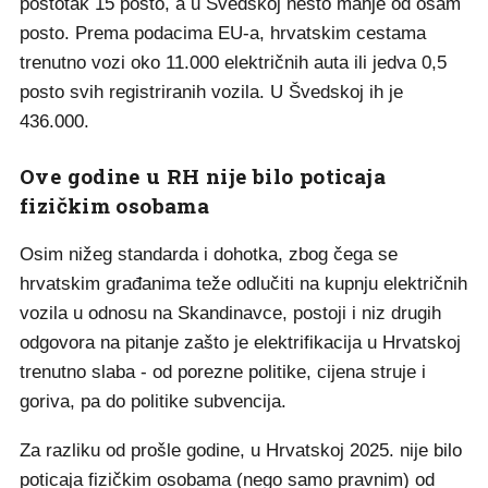
postotak 15 posto, a u Švedskoj nešto manje od osam
posto. Prema podacima EU-a, hrvatskim cestama
trenutno vozi oko 11.000 električnih auta ili jedva 0,5
posto svih registriranih vozila. U Švedskoj ih je
436.000.
Ove godine u RH nije bilo poticaja
fizičkim osobama
Osim nižeg standarda i dohotka, zbog čega se
hrvatskim građanima teže odlučiti na kupnju električnih
vozila u odnosu na Skandinavce, postoji i niz drugih
odgovora na pitanje zašto je elektrifikacija u Hrvatskoj
trenutno slaba - od porezne politike, cijena struje i
goriva, pa do politike subvencija.
Za razliku od prošle godine, u Hrvatskoj 2025. nije bilo
poticaja fizičkim osobama (nego samo pravnim) od