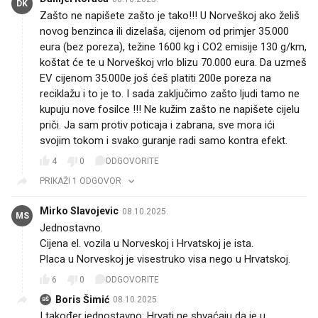
DK
Zašto ne napišete zašto je tako!!! U Norveškoj ako želiš
novog benzinca ili dizelaša, cijenom od primjer 35.000
eura (bez poreza), težine 1600 kg i CO2 emisije 130 g/km,
koštat će te u Norveškoj vrlo blizu 70.000 eura. Da uzmeš
EV cijenom 35.000e još ćeš platiti 200e poreza na
reciklažu i to je to. I sada zaključimo zašto ljudi tamo ne
kupuju nove fosilce !!! Ne kužim zašto ne napišete cijelu
priči. Ja sam protiv poticaja i zabrana, sve mora ići
svojim tokom i svako guranje radi samo kontra efekt.
4
0
ODGOVORITE
PRIKAŽI 1 ODGOVOR
Mirko Slavojevic
08.10.2025.
MS
Jednostavno.
Cijena el. vozila u Norveskoj i Hrvatskoj je ista.
Placa u Norveskoj je visestruko visa nego u Hrvatskoj.
6
0
ODGOVORITE
Boris Šimić
08.10.2025.
BŠ
I također jednostavno: Hrvati ne shvaćaju da je u