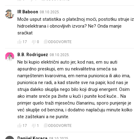
IR Baboon
08.10.2025.
Može usput statistika o platežnoj moći, postotku struje iz
hidroelektrana i obnovljivih izvora? Ne? Onda manje
sraćkat
17
0
ODGOVORITE
B.B. Rodriguez
08.10.2025.
Ne bi kupio električni auto jer, kod nas, em su auti
apsurdno preskupi, em su nekvalitetna smeća sa
namještenim kvarovima, em nema punionica ili ako ima,
punionica ne radi, a kad stavite sve na papir, kod nas je
struja daleko skuplja nego bilo koji drugi energent. Osim
ako imate sreće pa živite u kući i punite kod kuće... Na
primjer quelo traži mjesečnu članarinu, sporo punjenje je
već skuplje od benzina, i dodatno naplačuju minute kolko
ste zaštekani a ne punite.
17
1
ODGOVORITE
Danijel Koraca
08.10.2025.