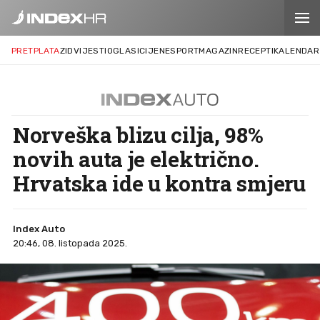
PRETPLATA
ZID
VIJESTI
OGLASI
CIJENE
SPORT
MAGAZIN
RECEPTI
KALENDAR
Norveška blizu cilja, 98%
novih auta je električno.
Hrvatska ide u kontra smjeru
Index Auto
20:46, 08. listopada 2025.