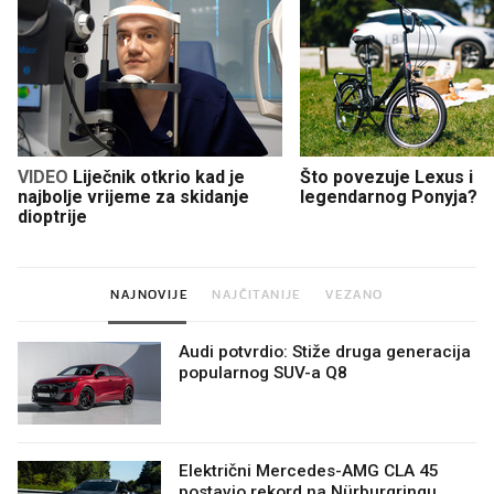
VIDEO
Liječnik otkrio kad je
Što povezuje Lexus i
najbolje vrijeme za skidanje
legendarnog Ponyja?
dioptrije
NAJNOVIJE
NAJČITANIJE
VEZANO
Audi potvrdio: Stiže druga generacija
popularnog SUV-a Q8
Električni Mercedes-AMG CLA 45
postavio rekord na Nürburgringu