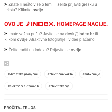
Znate li nešto više o temi ili želite prijaviti grešku u
tekstu? Kliknite
ovdje
.
Imate važnu priču? Javite se na
desk@index.hr
ili
klikom
ovdje
. Atraktivne fotografije i videe plaćamo.
Želite raditi na Indexu? Prijavite se
ovdje
.
#
klimatske promjene
#
električna vozila
#
subvencije
#
električni automobili
#
elektrifikacija
PROČITAJTE JOŠ