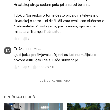
Hrvatskoj struja sedam puta jeftinija od benzina!
I dok u Norveškoj o tome često pričaju na televiziji, u
Hrvatskoj o tome - ni riječi. Ali zato svaki dan slušamo o
"zabraniteljima", ustašama, partizanima, opozivima
ministara, Trampu, Putinu itd...
1
0
Tr Anu
08.10.2025.
TA
Ljudi jedva preživljavaju... Rijetki su koji razmišljaju o
novom autu...čak i da su jače subvencije...
3
0
ODGOVORITE
JOŠ 29 KOMENTARA
PROČITAJTE JOŠ