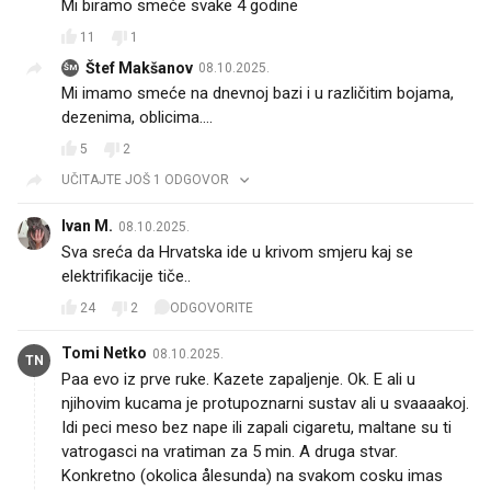
Mi biramo smeće svake 4 godine
11
1
Štef Makšanov
08.10.2025.
ŠM
Mi imamo smeće na dnevnoj bazi i u različitim bojama,
dezenima, oblicima....
5
2
UČITAJTE JOŠ 1 ODGOVOR
Ivan M.
08.10.2025.
Sva sreća da Hrvatska ide u krivom smjeru kaj se
elektrifikacije tiče.. 🫡
24
2
ODGOVORITE
Tomi Netko
08.10.2025.
TN
Paa evo iz prve ruke. Kazete zapaljenje. Ok. E ali u
njihovim kucama je protupoznarni sustav ali u svaaaakoj.
Idi peci meso bez nape ili zapali cigaretu, maltane su ti
vatrogasci na vratiman za 5 min. A druga stvar.
Konkretno (okolica ålesunda) na svakom cosku imas