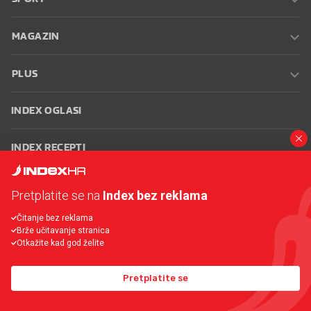
MAGAZIN
PLUS
INDEX OGLASI
INDEX RECEPTI
INFO
Pretplatite se na
Index bez reklama
Čitanje bez reklama
Oglašavanje
Zaposli se na Indexu
Kontakt
Impressum
Uvjeti
Brže učitavanje stranica
korištenja
Postavke kolačića
Otkažite kad god želite
Pretplatite se
© 2026 Index