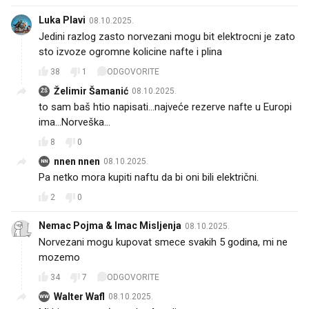
Luka Plavi
08.10.2025.
Jedini razlog zasto norvezani mogu bit elektrocni je zato
sto izvoze ogromne kolicine nafte i plina
38
1
ODGOVORITE
Želimir Šamanić
08.10.2025.
ŽŠ
to sam baš htio napisati...najveće rezerve nafte u Europi
ima...Norveška...
8
0
nnen nnen
08.10.2025.
NN
Pa netko mora kupiti naftu da bi oni bili električni.
2
0
Nemac Pojma & Imac Misljenja
08.10.2025.
Norvezani mogu kupovat smece svakih 5 godina, mi ne
mozemo
34
7
ODGOVORITE
Walter Wafl
08.10.2025.
WW