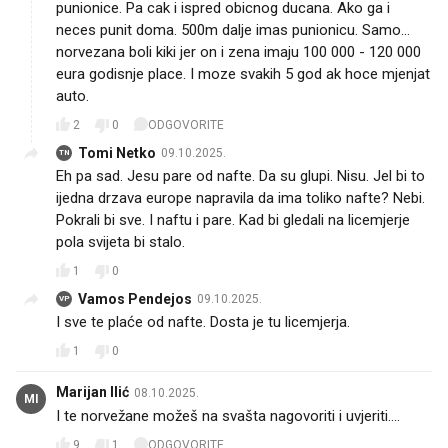
punionice. Pa cak i ispred obicnog ducana. Ako ga i
neces punit doma. 500m dalje imas punionicu. Samo...
norvezana boli kiki jer on i zena imaju 100 000 - 120 000
eura godisnje place. I moze svakih 5 god ak hoce mjenjat
auto.
2
0
ODGOVORITE
Tomi Netko
09.10.2025.
TN
Eh pa sad. Jesu pare od nafte. Da su glupi. Nisu. Jel bi to
ijedna drzava europe napravila da ima toliko nafte? Nebi.
Pokrali bi sve. I naftu i pare. Kad bi gledali na licemjerje
pola svijeta bi stalo.
1
0
Vamos Pendejos
09.10.2025.
VP
I sve te plaće od nafte. Dosta je tu licemjerja.
1
0
Marijan Ilić
08.10.2025.
MI
I te norvežane možeš na svašta nagovoriti i uvjeriti....
9
1
ODGOVORITE