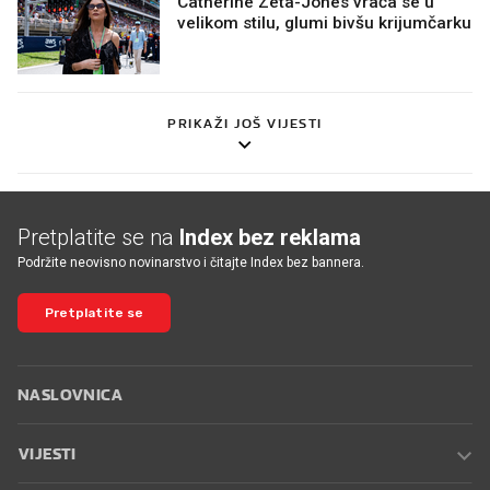
Catherine Zeta-Jones vraća se u
velikom stilu, glumi bivšu krijumčarku
PRIKAŽI JOŠ VIJESTI
Pretplatite se na
Index bez reklama
Podržite neovisno novinarstvo i čitajte Index bez bannera.
Pretplatite se
NASLOVNICA
VIJESTI