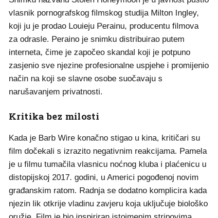
vlasnik pornografskog filmskog studija Milton Ingley,
koji ju je prodao Louieju Perainu, producentu filmova
za odrasle. Peraino je snimku distribuirao putem
interneta, čime je započeo skandal koji je potpuno
zasjenio sve njezine profesionalne uspjehe i promijenio
način na koji se slavne osobe suočavaju s
narušavanjem privatnosti.
Kritika bez milosti
Kada je Barb Wire konačno stigao u kina, kritičari su
film dočekali s izrazito negativnim reakcijama. Pamela
je u filmu tumačila vlasnicu noćnog kluba i plaćenicu u
distopijskoj 2017. godini, u Americi pogođenoj novim
građanskim ratom. Radnja se dodatno komplicira kada
njezin lik otkrije vladinu zavjeru koja uključuje biološko
oružje. Film je bio inspiriran istoimenim stripovima