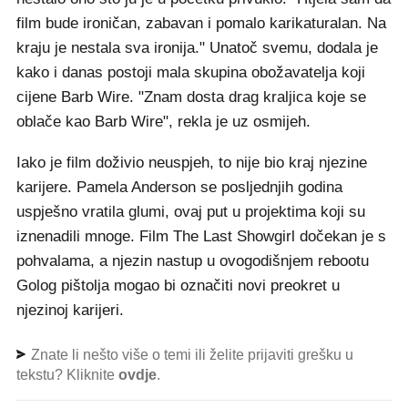
film bude ironičan, zabavan i pomalo karikaturalan. Na
kraju je nestala sva ironija." Unatoč svemu, dodala je
kako i danas postoji mala skupina obožavatelja koji
cijene Barb Wire. "Znam dosta drag kraljica koje se
oblače kao Barb Wire", rekla je uz osmijeh.
Iako je film doživio neuspjeh, to nije bio kraj njezine
karijere. Pamela Anderson se posljednjih godina
uspješno vratila glumi, ovaj put u projektima koji su
iznenadili mnoge. Film The Last Showgirl dočekan je s
pohvalama, a njezin nastup u ovogodišnjem rebootu
Golog pištolja mogao bi označiti novi preokret u
njezinoj karijeri.
Znate li nešto više o temi ili želite prijaviti grešku u
tekstu? Kliknite
ovdje
.