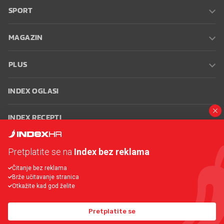
SPORT
MAGAZIN
PLUS
INDEX OGLASI
INDEX RECEPTI
INFO
Pretplatite se na
Index bez reklama
Čitanje bez reklama
Oglašavanje
Zaposli se na Indexu
Kontakt
Impressum
Uvjeti
Brže učitavanje stranica
korištenja
Postavke kolačića
Otkažite kad god želite
Pretplatite se
© 2026 Index