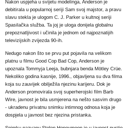
Nakon uspjeha u svijetu modelinga, Anderson je
debitirala u popularnoj seriji Sam svoj majstor, a pravu
slavu stekla je ulogom C. J. Parker u kultnoj seriji
Spasilačka služba. Ta joj je uloga donijela globalnu
prepoznatljivost i učinila je jednom od najpoznatijih
televizijskih zvijezda 90-ih.
Nedugo nakon što se prvu put pojavila na velikom
platnu u filmu Good Cop Bad Cop, Anderson je
upoznala Tommyja Leeja, bubnjara benda Mötley Crüe.
Nekoliko godina kasnije, 1996., objavljena su dva filma
koja su zauvijek obilježila njezinu karijeru. Dok je
Anderson promovirala svoj superherojski film Barb
Wire, javnost je bila usmjerena na nešto sasvim drugo
- ukradenu privatnu snimku intimnog odnosa koja je
dospjela u javnost bez njezina pristanka.
Snimku nazvanu Stolen Honeymoon je u javnost pustio