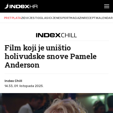
PRETPLATA
ZID
VIJESTI
OGLASI
CIJENE
SPORT
MAGAZIN
RECEPTI
KALENDAR
Film koji je uništio
holivudske snove Pamele
Anderson
Index Chill
14:33, 09. listopada 2025.