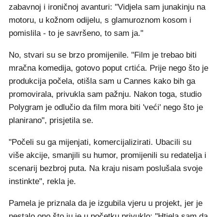
zabavnoj i ironičnoj avanturi: "Vidjela sam junakinju na
motoru, u kožnom odijelu, s glamuroznom kosom i
pomislila - to je savršeno, to sam ja."
No, stvari su se brzo promijenile. "Film je trebao biti
mračna komedija, gotovo poput crtića. Prije nego što je
produkcija počela, otišla sam u Cannes kako bih ga
promovirala, privukla sam pažnju. Nakon toga, studio
Polygram je odlučio da film mora biti 'veći' nego što je
planirano", prisjetila se.
"Počeli su ga mijenjati, komercijalizirati. Ubacili su
više akcije, smanjili su humor, promijenili su redatelja i
scenarij bezbroj puta. Na kraju nisam poslušala svoje
instinkte", rekla je.
Pamela je priznala da je izgubila vjeru u projekt, jer je
nestalo ono što ju je u početku privuklo: "Htjela sam da