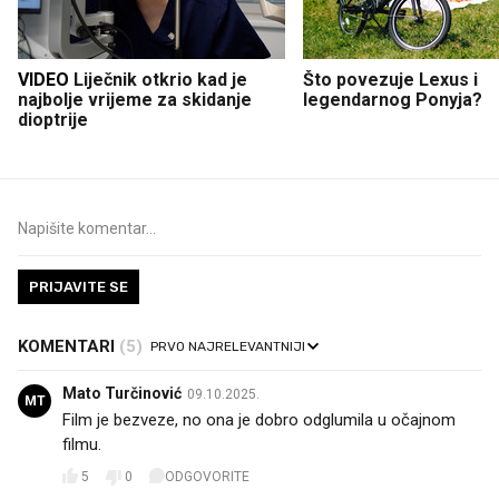
VIDEO
Liječnik otkrio kad je
Što povezuje Lexus i
najbolje vrijeme za skidanje
legendarnog Ponyja?
dioptrije
PRIJAVITE SE
KOMENTARI
(5)
Mato Turčinović
09.10.2025.
MT
Film je bezveze, no ona je dobro odglumila u očajnom
filmu.
5
0
ODGOVORITE