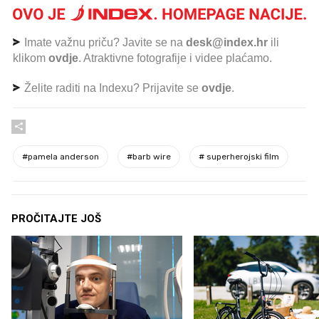
Imate važnu priču? Javite se na
desk@index.hr
ili
klikom
ovdje
. Atraktivne fotografije i videe plaćamo.
Želite raditi na Indexu? Prijavite se
ovdje
.
#
pamela anderson
#
barb wire
#
superherojski film
PROČITAJTE JOŠ