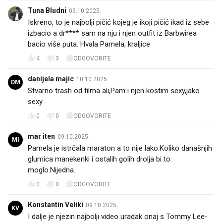
Tuna Bludni
09.10.2025.
Iskreno, to je najbolji pičić kojeg je ikoji pičić ikad iz sebe
izbacio a dr**** sam na nju i njen outfit iz Barbwirea
bacio više puta. Hvala Pamela, kraljice
4
3
ODGOVORITE
danijela majic
10.10.2025.
DM
Stvarno trash od filma ali,Pam i njen kostim sexy,jako
sexy
0
0
ODGOVORITE
mar iten
09.10.2025.
MI
Pamela je istrčala maraton a to nije lako.Koliko današnjih
glumica manekenki i ostalih golih drolja bi to
moglo.Nijedna.
0
0
ODGOVORITE
Konstantin Veliki
09.10.2025.
KV
I dalje je njezin najbolji video uradak onaj s Tommy Lee-