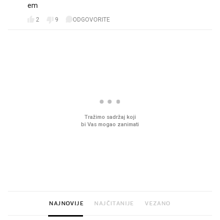
em
2
9
ODGOVORITE
PROČITAJTE JOŠ
VIDEO
Liječnik otkrio kad je
Što povezuje Lexus i
najbolje vrijeme za skidanje
legendarnog Ponyja?
dioptrije
NAJNOVIJE
NAJČITANIJE
VEZANO