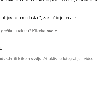
čki žanr, a s obzirom na njegovu upornost, možda je to
ali još nisam odustao", zaključio je redatelj.
ti grešku u tekstu? Kliknite
ovdje
.
.
dex.hr
ili klikom
ovdje
. Atraktivne fotografije i videe
.