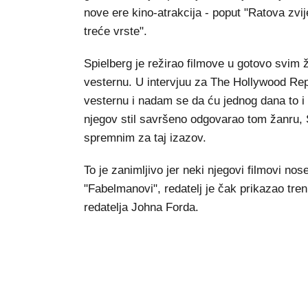
nove ere kino-atrakcija - poput "Ratova zvi
treće vrste".
Spielberg je režirao filmove u gotovo svim 
vesternu. U intervjuu za The Hollywood Repor
vesternu i nadam se da ću jednog dana to i 
njegov stil savršeno odgovarao tom žanru, 
spremnim za taj izazov.
To je zanimljivo jer neki njegovi filmovi nos
"Fabelmanovi", redatelj je čak prikazao tre
redatelja Johna Forda.