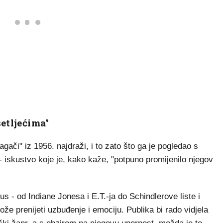
setljećima"
agači" iz 1956. najdraži, i to zato što ga je pogledao s
- iskustvo koje je, kako kaže, "potpuno promijenilo njegov
us - od Indiane Jonesa i E.T.-ja do Schindlerove liste i
e prenijeti uzbuđenje i emociju. Publika bi rado vidjela