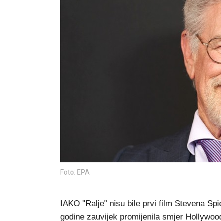
Foto: EPA
IAKO "Ralje" nisu bile prvi film Stevena Sp
godine zauvijek promijenila smjer Hollywooda.