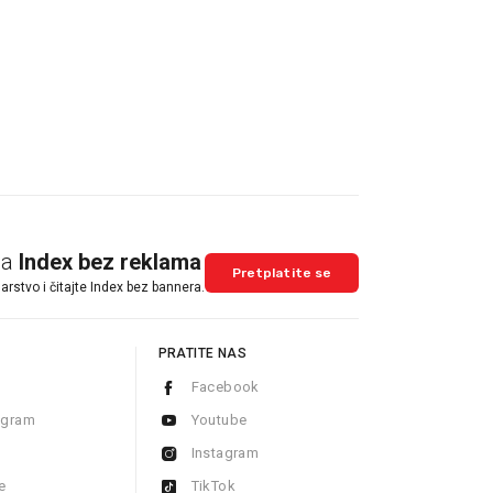
na
Index bez reklama
Pretplatite se
arstvo i čitajte Index bez bannera.
PRATITE NAS
Facebook
ogram
Youtube
Instagram
e
TikTok