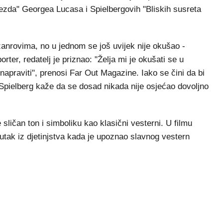
jezda" Georgea Lucasa i Spielbergovih "Bliskih susreta
žanrovima, no u jednom se još uvijek nije okušao -
ter, redatelj je priznao: "Želja mi je okušati se u
napraviti", prenosi Far Out Magazine. Iako se čini da bi
Spielberg kaže da se dosad nikada nije osjećao dovoljno
e sličan ton i simboliku kao klasični vesterni. U filmu
nutak iz djetinjstva kada je upoznao slavnog vestern