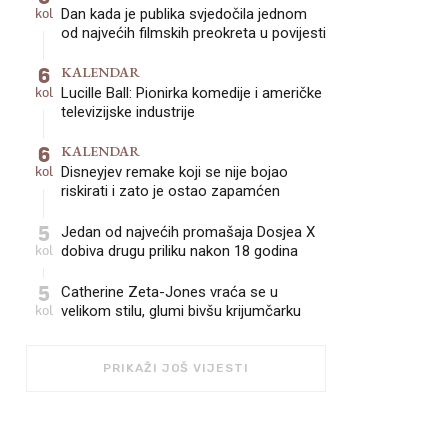
kol
Dan kada je publika svjedočila jednom
od najvećih filmskih preokreta u povijesti
6
KALENDAR
kol
Lucille Ball: Pionirka komedije i američke
televizijske industrije
6
KALENDAR
kol
Disneyjev remake koji se nije bojao
riskirati i zato je ostao zapamćen
5
Jedan od najvećih promašaja Dosjea X
kol
dobiva drugu priliku nakon 18 godina
5
Catherine Zeta-Jones vraća se u
kol
velikom stilu, glumi bivšu krijumčarku
PRIKAŽI JOŠ VIJESTI