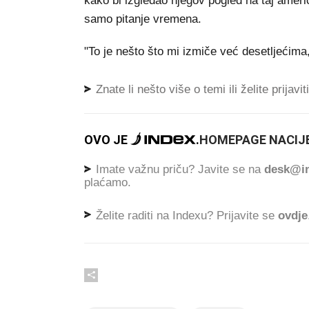
kako bi izgledao njegov pogled na taj ameri
samo pitanje vremena.
"To je nešto što mi izmiče već desetljećima, 
Znate li nešto više o temi ili želite prijavi
OVO JE
.
HOMEPAGE NACIJE
Imate važnu priču? Javite se na
desk@in
plaćamo.
Želite raditi na Indexu? Prijavite se
ovdje