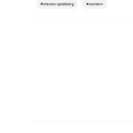
#
steven spielberg
#
vestern