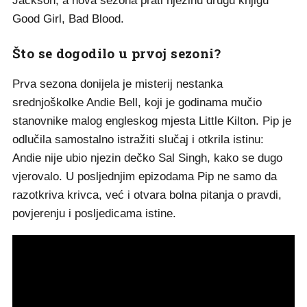
Jackson, a nova sezona prati njezinu drugu knjigu
Good Girl, Bad Blood.
Što se dogodilo u prvoj sezoni?
Prva sezona donijela je misterij nestanka
srednjoškolke Andie Bell, koji je godinama mučio
stanovnike malog engleskog mjesta Little Kilton. Pip je
odlučila samostalno istražiti slučaj i otkrila istinu:
Andie nije ubio njezin dečko Sal Singh, kako se dugo
vjerovalo. U posljednjim epizodama Pip ne samo da
razotkriva krivca, već i otvara bolna pitanja o pravdi,
povjerenju i posljedicama istine.