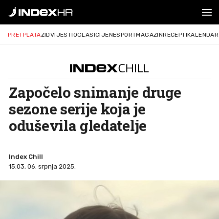
PRETPLATA
ZID
VIJESTI
OGLASI
CIJENE
SPORT
MAGAZIN
RECEPTI
KALENDAR
Započelo snimanje druge
sezone serije koja je
oduševila gledatelje
Index Chill
15:03, 06. srpnja 2025.