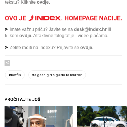
tekstu? Kliknite
ovdje
.
Imate važnu priču? Javite se na
desk@index.hr
ili
klikom
ovdje
. Atraktivne fotografije i videe plaćamo.
Želite raditi na Indexu? Prijavite se
ovdje
.
#
netflix
#
a good girl’s guide to murder
PROČITAJTE JOŠ