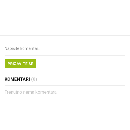
VIDEO
Liječnik otkrio kad je
Ovo gotovo svi jedemo
najbolje vrijeme za skidanje
plaži, bez obzira na go
dioptrije
PRIJAVITE SE
KOMENTARI
(0)
Trenutno nema komentara.
PROČITAJTE JOŠ