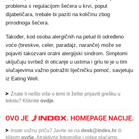
problema s regulacijom šećera u krvi, poput
dijabetičara, trebale bi paziti na količinu zbog
prirodnoga šećera.
Također, kod osoba alergičnih na pelud ili određeno
voće (breskve, celer, paradajz, naranče) može se
pojaviti takozvani oralni alergijski sindrom. Simptomi
uključuju svrbež ili oticanje u ustima i grlu te je u tim
slučajevima važno potražiti liječničku pomoć, savjetuju
iz Eating Well.
Znate li nešto više o temi ili želite prijaviti grešku u
tekstu? Kliknite
ovdje
.
Imate važnu priču? Javite se na
desk@index.hr
ili
klikom
ovdje
. Atraktivne fotografije i videe plaćamo.