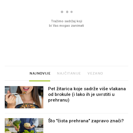
VIDEO
Liječnik otkrio kad je
Ovo gotovo svi jedemo
najbolje vrijeme za skidanje
plaži, bez obzira na go
dioptrije
NAJNOVIJE
NAJČITANIJE
VEZANO
Pet žitarica koje sadrže više vlakana
od brokule (i lako ih je uvrstiti u
prehranu)
Što "čista prehrana" zapravo znači?