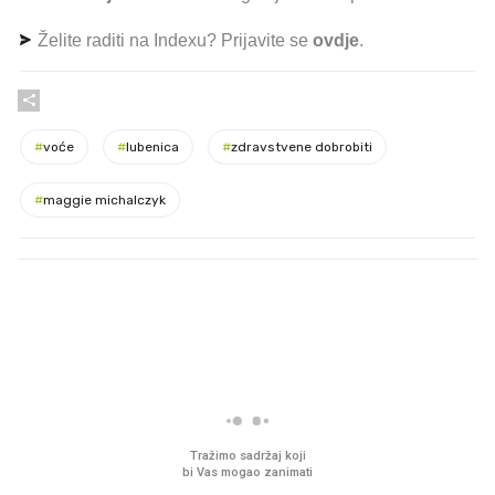
Želite raditi na Indexu? Prijavite se
ovdje
.
#
voće
#
lubenica
#
zdravstvene dobrobiti
#
maggie michalczyk
PROČITAJTE JOŠ