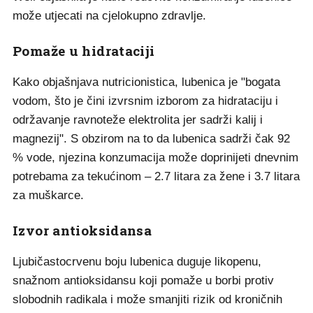
može utjecati na cjelokupno zdravlje.
Pomaže u hidrataciji
Kako objašnjava nutricionistica, lubenica je "bogata
vodom, što je čini izvrsnim izborom za hidrataciju i
održavanje ravnoteže elektrolita jer sadrži kalij i
magnezij". S obzirom na to da lubenica sadrži čak 92
% vode, njezina konzumacija može doprinijeti dnevnim
potrebama za tekućinom – 2.7 litara za žene i 3.7 litara
za muškarce.
Izvor antioksidansa
Ljubičastocrvenu boju lubenica duguje likopenu,
snažnom antioksidansu koji pomaže u borbi protiv
slobodnih radikala i može smanjiti rizik od kroničnih