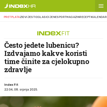
PRETPLATA
ZID
VIJESTI
OGLASI
CIJENE
SPORT
MAGAZIN
RECEPTI
KALENDAR
Često jedete lubenicu?
Izdvajamo kakve koristi
time činite za cjelokupno
zdravlje
Index Fit
22:04, 08. srpnja 2025.