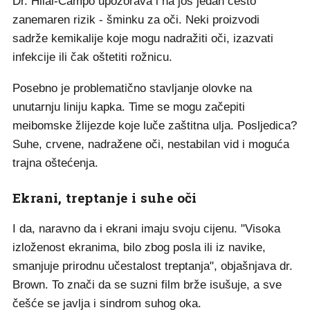
Dr. Hilal-Campo upozorava i na još jedan često
zanemaren rizik - šminku za oči. Neki proizvodi
sadrže kemikalije koje mogu nadražiti oči, izazvati
infekcije ili čak oštetiti rožnicu.
Posebno je problematično stavljanje olovke na
unutarnju liniju kapka. Time se mogu začepiti
meibomske žlijezde koje luče zaštitna ulja. Posljedica?
Suhe, crvene, nadražene oči, nestabilan vid i moguća
trajna oštećenja.
Ekrani, treptanje i suhe oči
I da, naravno da i ekrani imaju svoju cijenu. "Visoka
izloženost ekranima, bilo zbog posla ili iz navike,
smanjuje prirodnu učestalost treptanja", objašnjava dr.
Brown. To znači da se suzni film brže isušuje, a sve
češće se javlja i sindrom suhog oka.