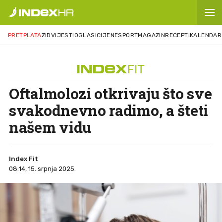
PRETPLATA
ZID
VIJESTI
OGLASI
CIJENE
SPORT
MAGAZIN
RECEPTI
KALENDAR
Oftalmolozi otkrivaju što sve
svakodnevno radimo, a šteti
našem vidu
Index Fit
08:14, 15. srpnja 2025.