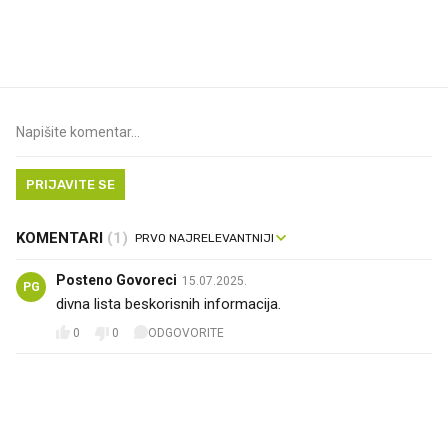
najbolje vrijeme za skidanje
Ljetni ritual koji nikad 
dioptrije
prerasli
PRIJAVITE SE
KOMENTARI
(1)
Posteno Govoreci
15.07.2025.
PG
divna lista beskorisnih informacija.
0
0
ODGOVORITE
PROČITAJTE JOŠ