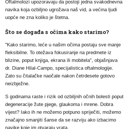
Oftalmolozi upozoravaju da postoji jedna svakodnevna
navika koja ozbiljno ugrožava naš vid, a većina ljudi
uopće ne zna koliko je štetna.
Što se događa s očima kako starimo?
"Kako starimo, leće u našim očima postaju sve manje
fleksibilne. To otežava fokusiranje na predmete iz
blizine, poput knjiga, ekrana ili mobitela", objašnjava
dr. Diane Hilal-Campo, specijalistica oftalmologije.
Zato su čitalačke naočale nakon četrdesete gotovo
neizbježne.
S godinama raste i rizik od ozbiljnih očnih bolesti poput
degeneracije žute pjege, glaukoma i mrene. Dobra
vijest? Iako ih ne možemo potpuno spriječiti, možemo
značajno smanjiti šanse da se razviju ako izbacimo
navike koje im otvaraju vrata.