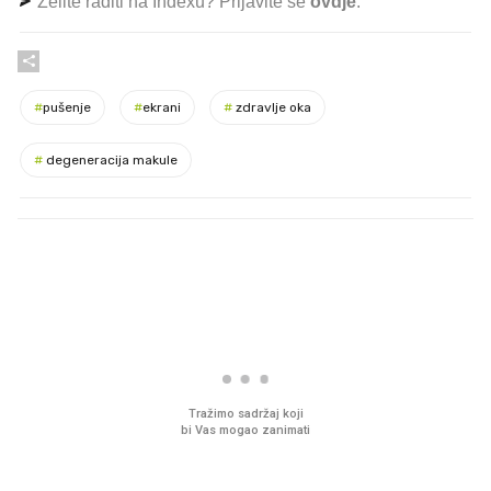
Želite raditi na Indexu? Prijavite se
ovdje
.
#
pušenje
#
ekrani
#
zdravlje oka
#
degeneracija makule
PROČITAJTE JOŠ
VIDEO
Liječnik otkrio kad je
Mokri prsti, kruh i pašt