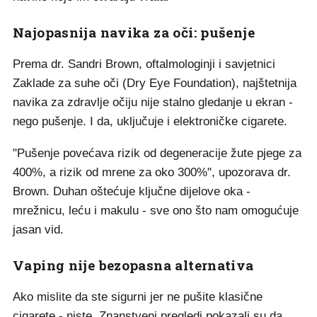
Najopasnija navika za oči: pušenje
Prema dr. Sandri Brown, oftalmologinji i savjetnici
Zaklade za suhe oči (Dry Eye Foundation), najštetnija
navika za zdravlje očiju nije stalno gledanje u ekran -
nego pušenje. I da, uključuje i elektroničke cigarete.
"Pušenje povećava rizik od degeneracije žute pjege za
400%, a rizik od mrene za oko 300%", upozorava dr.
Brown. Duhan oštećuje ključne dijelove oka -
mrežnicu, leću i makulu - sve ono što nam omogućuje
jasan vid.
Vaping nije bezopasna alternativa
Ako mislite da ste sigurni jer ne pušite klasične
cigarete - niste. Znanstveni pregledi pokazali su da