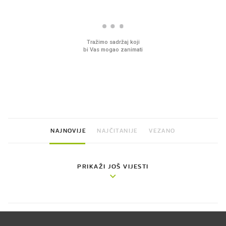
VIDEO
Liječnik otkrio kad je
Mokri prsti, kruh i pašt
najbolje vrijeme za skidanje
Ljetni ritual koji nikad 
dioptrije
prerasli
NAJNOVIJE
NAJČITANIJE
VEZANO
PRIKAŽI JOŠ VIJESTI