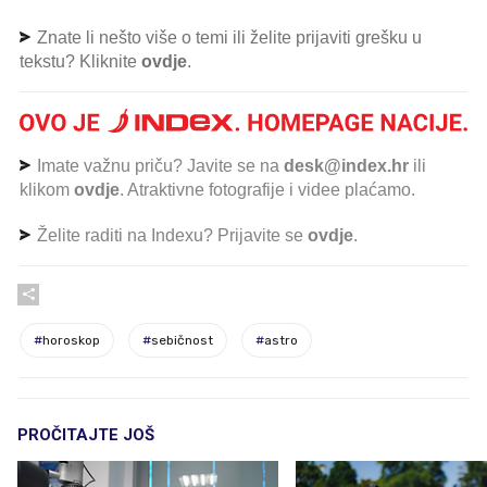
Znate li nešto više o temi ili želite prijaviti grešku u
tekstu? Kliknite
ovdje
.
Imate važnu priču? Javite se na
desk@index.hr
ili
klikom
ovdje
. Atraktivne fotografije i videe plaćamo.
Želite raditi na Indexu? Prijavite se
ovdje
.
#
horoskop
#
sebičnost
#
astro
PROČITAJTE JOŠ