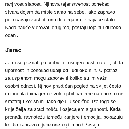
ranjivost slabost. Njihova tajanstvenost ponekad
stvara dojam da misle samo na sebe, iako zapravo
pokušavaju zaštititi ono do čega im je najviše stalo.
Kada nauče vjerovati drugima, postaju lojalni i duboko
odani.
Jarac
Jarci su poznati po ambiciji i usmjerenosti na cilj, ali ta
upornost ih ponekad udalji od ljudi oko njih. U potrazi
za uspjehom mogu zaboraviti koliko su im važni
osobni odnosi. Njihov praktičan pogled na svijet često
ih čini hladnima jer ne vole gubiti vrijeme na ono što ne
smatraju korisnim. Iako djeluju sebično, iza toga se
krije želja za stabilnošću i osjećajem sigurnosti. Kada
pronađu ravnotežu između karijere i emocija, pokazuju
koliko zapravo cijene one koji ih podržavaju.