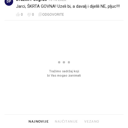
DP
Jarci, ŠKRTA GOVNA! Uzeli bi, a davalj i dijelili NE, pljuc!!!
0
0
ODGOVORITE
PROČITAJTE JOŠ
VIDEO
Liječnik otkrio kad je
Što povezuje Lexus i
najbolje vrijeme za skidanje
legendarnog Ponyja?
dioptrije
NAJNOVIJE
NAJČITANIJE
VEZANO