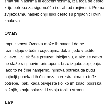
smatrati hladnima ili egocentričnima, iza toga se često
krije potreba za sigurnošću i strah od ranjivosti. Prema
zvijezdama, najsebičniji ljudi često su pripadnici ovih
znakova.
Ovan
Impulzivnost Ovnova može ih navesti da ne
razmišljaju o tuđim osjećajima dok slijede vlastite
ciljeve. Uvijek žele preuzeti inicijativu, a ako se netko
ne slaže s njihovim pristupom, brzo izgube strpljenje.
Iako to ne čine namjerno, njihova potreba da budu
najbolji ponekad ih čini nezainteresiranima za tuđe
potrebe. Ipak, kada osvijeste koliko im znači podrška
bližnjih, znaju pokazati i svoju topliju stranu.
Lav