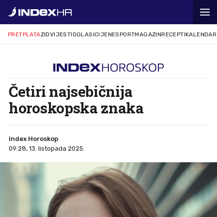
PRETPLATA
ZID
VIJESTI
OGLASI
CIJENE
SPORT
MAGAZIN
RECEPTI
KALENDAR
Četiri najsebičnija
horoskopska znaka
Index Horoskop
09:28, 13. listopada 2025.