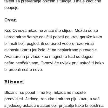
talent za pretvaranje običnih situacija u male kaotične
epopeje.
Ovan
Kod Ovnova nikad ne znate što slijedi. Možda će se
usred mirne šetnje odlučiti popeti na krov garaže kako
bi imali bolji pogled, ili će usred večere rezervirati
avionsku kartu jer žele ići na neplanirano putovanje.
Avanture ih privlače kao magnet, a kad se dogodi
nešto neočekivano, Ovnovi će uvijek prvi uskočiti kako
bi probali nešto novo.
Blizanci
Blizanci su poput filma koji nikada ne možete
predvidjeti. Jednog trenutka smireno piju kavu, a već
sljedećeg uskaču u automobil prijatelja kako bi otišli na