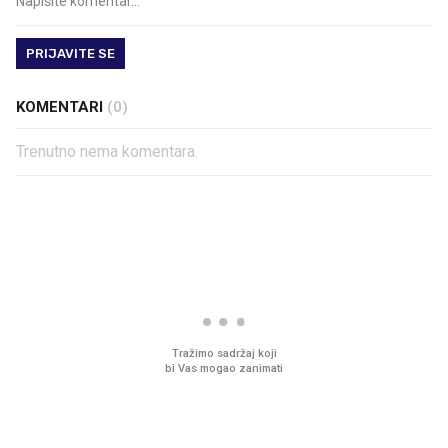
PRIJAVITE SE
KOMENTARI
(0)
Trenutno nema komentara.
PROČITAJTE JOŠ
VIDEO
Liječnik otkrio kad je
Što povezuje Lexus i
najbolje vrijeme za skidanje
legendarnog Ponyja?