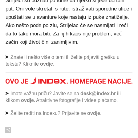
Strijelci su poznati po tome da rijetko slijede ucrtani
put. Oni vole skretati s rute, istraživati sporedne ulice i
upuštati se u avanture koje nastaju iz puke znatiželje.
Ako nešto pođe po zlu, Strijelac će se nasmijati i reći
da to tako mora biti. Za njih kaos nije problem, već
začin koji život čini zanimljivim.
Znate li nešto više o temi ili želite prijaviti grešku u
tekstu? Kliknite
ovdje
.
Imate važnu priču? Javite se na
desk@index.hr
ili
klikom
ovdje
. Atraktivne fotografije i videe plaćamo.
Želite raditi na Indexu? Prijavite se
ovdje
.