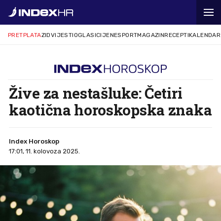
PRETPLATA
ZID
VIJESTI
OGLASI
CIJENE
SPORT
MAGAZIN
RECEPTI
KALENDAR
Žive za nestašluke: Četiri
kaotična horoskopska znaka
Index Horoskop
17:01, 11. kolovoza 2025.