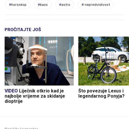
#
horoskop
#
kaos
#
astro
#
nepredvidivost
PROČITAJTE JOŠ
VIDEO
Liječnik otkrio kad je
Što povezuje Lexus i
najbolje vrijeme za skidanje
legendarnog Ponyja?
dioptrije