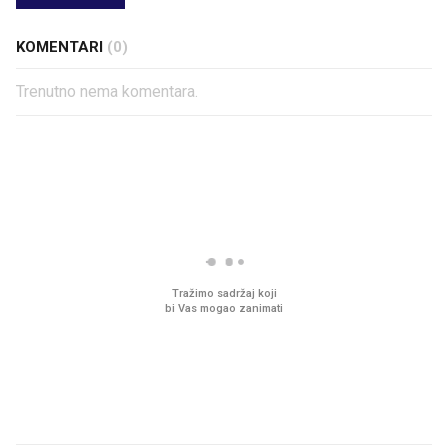
KOMENTARI
(0)
Trenutno nema komentara.
PROČITAJTE JOŠ
VIDEO
Liječnik otkrio kad je
Što povezuje Lexus i
najbolje vrijeme za skidanje
legendarnog Ponyja?
dioptrije