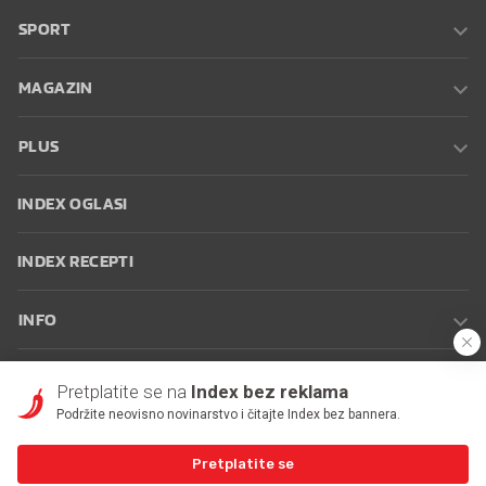
SPORT
MAGAZIN
PLUS
INDEX OGLASI
INDEX RECEPTI
INFO
Oglašavanje
Zaposli se na Indexu
Kontakt
Impressum
Uvjeti
Pretplatite se na
Index bez reklama
korištenja
Postavke kolačića
Podržite neovisno novinarstvo i čitajte Index bez bannera.
Pretplatite se
© 2026 Index