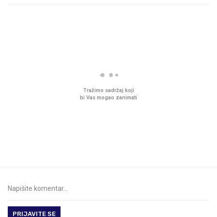
PROČITAJTE JOŠ
VIDEO
Liječnik otkrio kad je
Što povezuje Lexus i
najbolje vrijeme za skidanje
legendarnog Ponyja?
dioptrije
PRIJAVITE SE