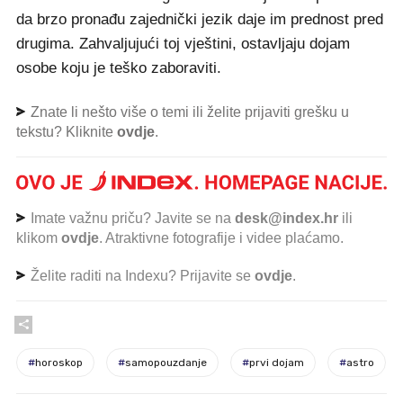
da brzo pronađu zajednički jezik daje im prednost pred
drugima. Zahvaljujući toj vještini, ostavljaju dojam
osobe koju je teško zaboraviti.
Znate li nešto više o temi ili želite prijaviti grešku u
tekstu? Kliknite
ovdje
.
Imate važnu priču? Javite se na
desk@index.hr
ili
klikom
ovdje
. Atraktivne fotografije i videe plaćamo.
Želite raditi na Indexu? Prijavite se
ovdje
.
#
horoskop
#
samopouzdanje
#
prvi dojam
#
astro