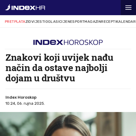
PRETPLATA
ZID
VIJESTI
OGLASI
CIJENE
SPORT
MAGAZIN
RECEPTI
KALENDAR
Znakovi koji uvijek nađu
način da ostave najbolji
dojam u društvu
Index Horoskop
10:24, 06. rujna 2025.