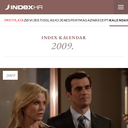
PRETPLATA
ZID
VIJESTI
OGLASI
CIJENE
SPORT
MAGAZIN
RECEPTI
KALENDA
INDEX KALENDAR
2009.
2009