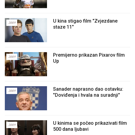
U kina stigao film "Zvjezdane
2009
staze 11"
Premijerno prikazan Pixarov film
2009
Up
Sanader naprasno dao ostavku:
2009
"Doviđenja i hvala na suradnji"
U kinima se počeo prikazivati film
2009
500 dana ljubavi