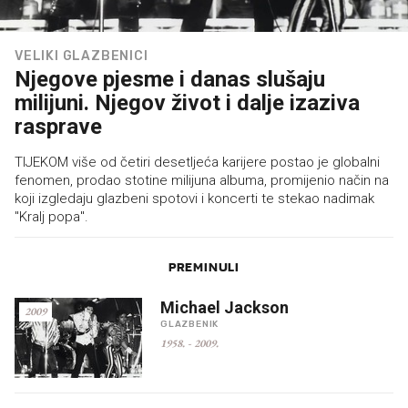
VELIKI GLAZBENICI
Njegove pjesme i danas slušaju
milijuni. Njegov život i dalje izaziva
rasprave
TIJEKOM više od četiri desetljeća karijere postao je globalni
fenomen, prodao stotine milijuna albuma, promijenio način na
koji izgledaju glazbeni spotovi i koncerti te stekao nadimak
"Kralj popa".
PREMINULI
Michael Jackson
2009
GLAZBENIK
1958.
-
2009.