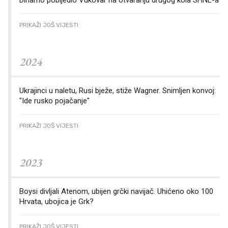
Dinamo pobijedio Vukovar na otvaranju drugog kola SHNL-a
PRIKAŽI JOŠ VIJESTI
2024
Ukrajinci u naletu, Rusi bježe, stiže Wagner. Snimljen konvoj:
"Ide rusko pojačanje"
PRIKAŽI JOŠ VIJESTI
2023
Boysi divljali Atenom, ubijen grčki navijač. Uhićeno oko 100
Hrvata, ubojica je Grk?
PRIKAŽI JOŠ VIJESTI