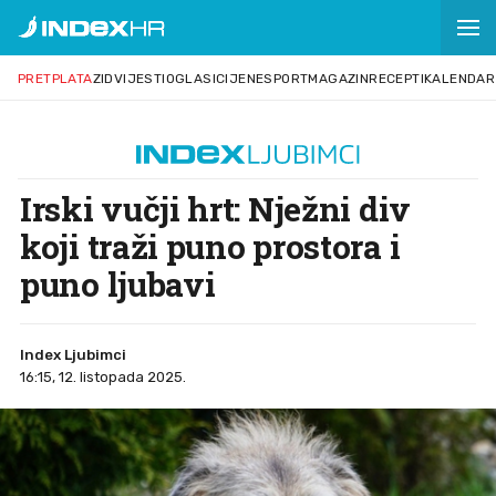
PRETPLATA
ZID
VIJESTI
OGLASI
CIJENE
SPORT
MAGAZIN
RECEPTI
KALENDAR
Irski vučji hrt: Nježni div
koji traži puno prostora i
puno ljubavi
Index Ljubimci
16:15, 12. listopada 2025.