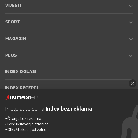
VIJESTI
SPORT
MAGAZIN
PLUS
INDEX OGLASI
INDEX RECEPTI
INFO
Pretplatite se na
Index bez reklama
Čitanje bez reklama
Oglašavanje
Zaposli se na Indexu
Kontakt
Impressum
Uvjeti
Brže učitavanje stranica
korištenja
Postavke kolačića
Otkažite kad god želite