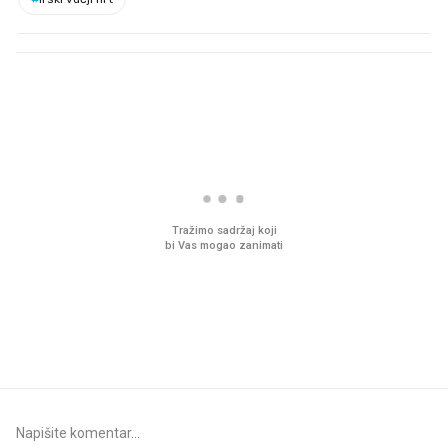
PROČITAJTE JOŠ
VIDEO
Liječnik otkrio kad je
Što povezuje Lexus i
najbolje vrijeme za skidanje
legendarnog Ponyja?
dioptrije