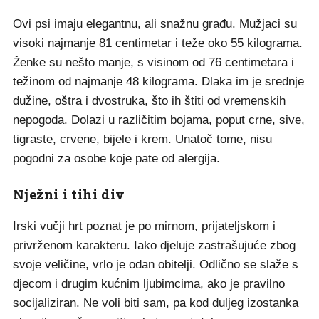
Ovi psi imaju elegantnu, ali snažnu građu. Mužjaci su
visoki najmanje 81 centimetar i teže oko 55 kilograma.
Ženke su nešto manje, s visinom od 76 centimetara i
težinom od najmanje 48 kilograma. Dlaka im je srednje
dužine, oštra i dvostruka, što ih štiti od vremenskih
nepogoda. Dolazi u različitim bojama, poput crne, sive,
tigraste, crvene, bijele i krem. Unatoč tome, nisu
pogodni za osobe koje pate od alergija.
Nježni i tihi div
Irski vučji hrt poznat je po mirnom, prijateljskom i
privrženom karakteru. Iako djeluje zastrašujuće zbog
svoje veličine, vrlo je odan obitelji. Odlično se slaže s
djecom i drugim kućnim ljubimcima, ako je pravilno
socijaliziran. Ne voli biti sam, pa kod duljeg izostanka