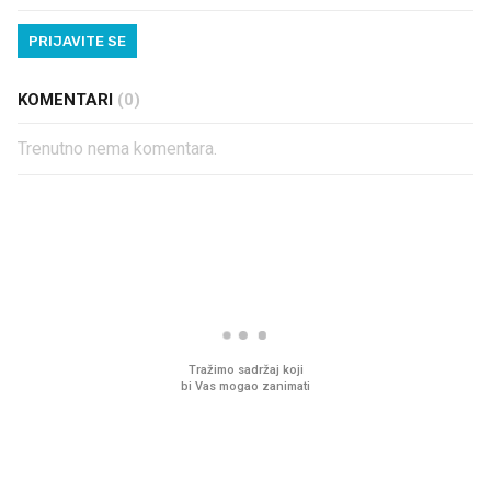
PRIJAVITE SE
KOMENTARI
(0)
Trenutno nema komentara.
PROČITAJTE JOŠ
VIDEO
Liječnik otkrio kad je
Što povezuje Lexus i
najbolje vrijeme za skidanje
legendarnog Ponyja?
dioptrije