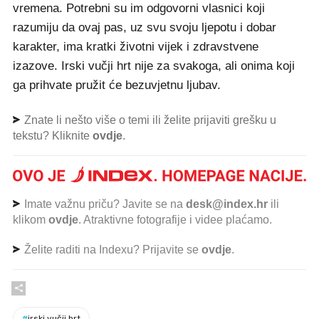
vremena. Potrebni su im odgovorni vlasnici koji
razumiju da ovaj pas, uz svu svoju ljepotu i dobar
karakter, ima kratki životni vijek i zdravstvene
izazove. Irski vučji hrt nije za svakoga, ali onima koji
ga prihvate pružit će bezuvjetnu ljubav.
Znate li nešto više o temi ili želite prijaviti grešku u
tekstu? Kliknite
ovdje
.
Imate važnu priču? Javite se na
desk@index.hr
ili
klikom
ovdje
. Atraktivne fotografije i videe plaćamo.
Želite raditi na Indexu? Prijavite se
ovdje
.
#
irski vučji hrt