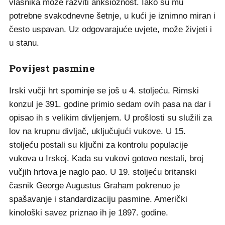
vlasnika može razviti anksioznost. Iako su mu
potrebne svakodnevne šetnje, u kući je iznimno miran i
često uspavan. Uz odgovarajuće uvjete, može živjeti i
u stanu.
Povijest pasmine
Irski vučji hrt spominje se još u 4. stoljeću. Rimski
konzul je 391. godine primio sedam ovih pasa na dar i
opisao ih s velikim divljenjem. U prošlosti su služili za
lov na krupnu divljač, uključujući vukove. U 15.
stoljeću postali su ključni za kontrolu populacije
vukova u Irskoj. Kada su vukovi gotovo nestali, broj
vučjih hrtova je naglo pao. U 19. stoljeću britanski
časnik George Augustus Graham pokrenuo je
spašavanje i standardizaciju pasmine. Američki
kinološki savez priznao ih je 1897. godine.