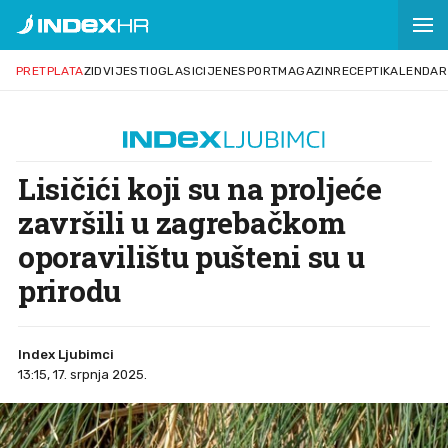
PRETPLATA
ZID
VIJESTI
OGLASI
CIJENE
SPORT
MAGAZIN
RECEPTI
KALENDAR
Lisičići koji su na proljeće
završili u zagrebačkom
oporavilištu pušteni su u
prirodu
Index Ljubimci
13:15, 17. srpnja 2025.