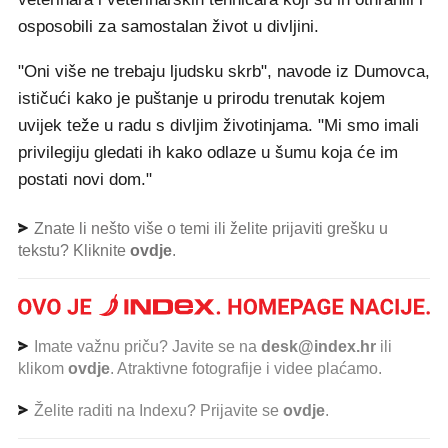
osposobili za samostalan život u divljini.
"Oni više ne trebaju ljudsku skrb", navode iz Dumovca,
ističući kako je puštanje u prirodu trenutak kojem
uvijek teže u radu s divljim životinjama. "Mi smo imali
privilegiju gledati ih kako odlaze u šumu koja će im
postati novi dom."
Znate li nešto više o temi ili želite prijaviti grešku u
tekstu? Kliknite
ovdje
.
Imate važnu priču? Javite se na
desk@index.hr
ili
klikom
ovdje
. Atraktivne fotografije i videe plaćamo.
Želite raditi na Indexu? Prijavite se
ovdje
.