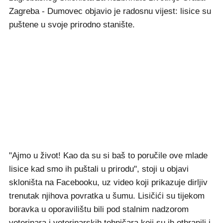
Zagreba - Dumovec objavio je radosnu vijest: lisice su
puštene u svoje prirodno stanište.
"Ajmo u život! Kao da su si baš to poručile ove mlade
lisice kad smo ih puštali u prirodu", stoji u objavi
skloništa na Facebooku, uz video koji prikazuje dirljiv
trenutak njihova povratka u šumu. Lisičići su tijekom
boravka u oporavilištu bili pod stalnim nadzorom
veterinara i veterinarskih tehničara koji su ih othranili i