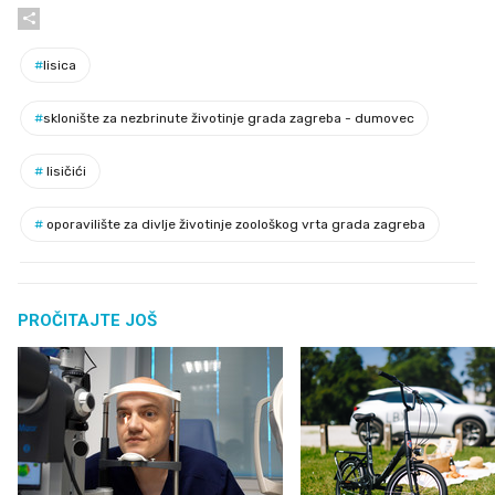
#
lisica
#
sklonište za nezbrinute životinje grada zagreba - dumovec
#
lisičići
#
oporavilište za divlje životinje zoološkog vrta grada zagreba
PROČITAJTE JOŠ