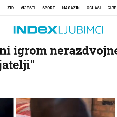
A
ZID
VIJESTI
SPORT
MAGAZIN
OGLASI
CIJE
eni igrom nerazdvojn
atelji"