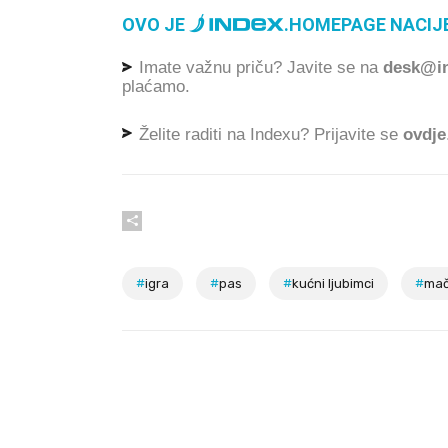
OVO JE
.
HOMEPAGE NACIJE
Imate važnu priču? Javite se na
desk@in
plaćamo.
Želite raditi na Indexu? Prijavite se
ovdje
#
igra
#
pas
#
kućni ljubimci
#
ma