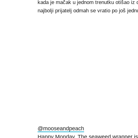
kada je mačak u jednom trenutku otišao iz
najbolji prijatelj odmah se vratio po još jed
@mooseandpeach
Happy Monday. The seaweed wrapper is a