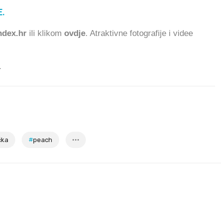
.
90.629 ČITATELJ
dex.hr
ili klikom
ovdje
. Atraktivne fotografije i videe
.
čka
#
peach