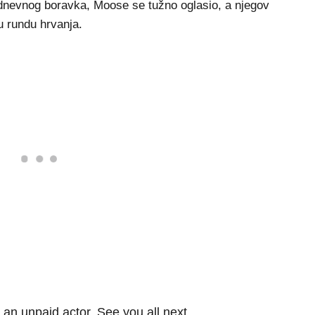
 dnevnog boravka, Moose se tužno oglasio, a njegov
nu rundu hrvanja.
n unpaid actor. See you all next