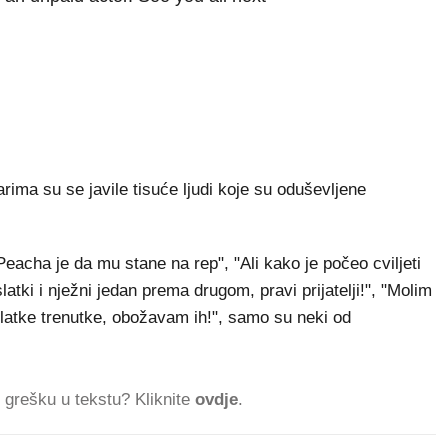
rima su se javile tisuće ljudi koje su oduševljene
Peacha je da mu stane na rep", "Ali kako je počeo cviljeti
atki i nježni jedan prema drugom, pravi prijatelji!", "Molim
 slatke trenutke, obožavam ih!", samo su neki od
ti grešku u tekstu? Kliknite
ovdje
.