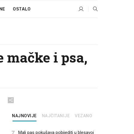
NE
OSTALO
e mačke i psa,
NAJNOVIJE
NAJČITANIJE
VEZANO
7
Mali pas pokušava pobijediti u blesavoj