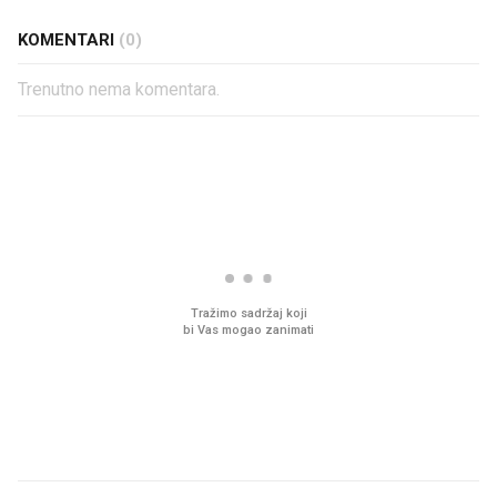
KOMENTARI
(0)
Trenutno nema komentara.
PROČITAJTE JOŠ
VIDEO
Liječnik otkrio kad je
Što povezuje Lexus i
najbolje vrijeme za skidanje
legendarnog Ponyja?
dioptrije