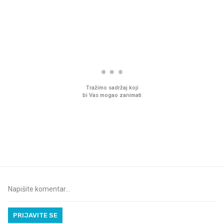
PROČITAJTE JOŠ
VIDEO
Liječnik otkrio kad je
Što povezuje Lexus i
najbolje vrijeme za skidanje
legendarnog Ponyja?
dioptrije
PRIJAVITE SE