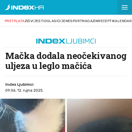
PRETPLATA
ZID
VIJESTI
OGLASI
CIJENE
SPORT
MAGAZIN
RECEPTI
KALENDAR
Mačka dodala neočekivanog
uljeza u leglo mačića
Index Ljubimci
09:06, 12. rujna 2025.