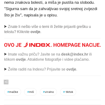
nema znakova bolesti, a miša je pustila na slobodu.
"Sigurna sam da je zahvaljivao svojoj sretnoj zvijezdi
što je živ", napisala je u opisu.
Znate li nešto više o temi ili želite prijaviti grešku u
tekstu? Kliknite
ovdje
.
Imate važnu priču? Javite se na
desk@index.hr
ili
klikom
ovdje
. Atraktivne fotografije i videe plaćamo.
Želite raditi na Indexu? Prijavite se
ovdje
.
#
mačke
#
miš
#
viralno
#
tiktok