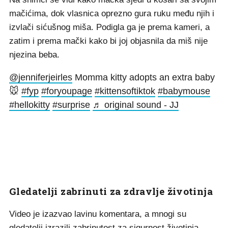
mačićima, dok vlasnica oprezno gura ruku među njih i
izvlači sićušnog miša. Podigla ga je prema kameri, a
zatim i prema mački kako bi joj objasnila da miš nije
njezina beba.
@jenniferjeirles
Momma kitty adopts an extra baby
🐭
#fyp
#foryoupage
#kittensoftiktok
#babymouse
#hellokitty
#surprise
♬ original sound - JJ
Gledatelji zabrinuti za zdravlje životinja
Video je izazvao lavinu komentara, a mnogi su
gledatelji izrazili zabrinutost za sigurnost životinja,