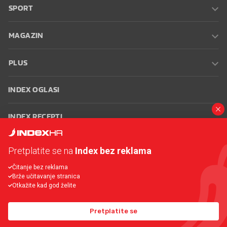
SPORT
MAGAZIN
PLUS
INDEX OGLASI
INDEX RECEPTI
INFO
Pretplatite se na
Index bez reklama
Čitanje bez reklama
Oglašavanje
Zaposli se na Indexu
Kontakt
Impressum
Uvjeti
Brže učitavanje stranica
korištenja
Postavke kolačića
Otkažite kad god želite
Pretplatite se
© 2026 Index