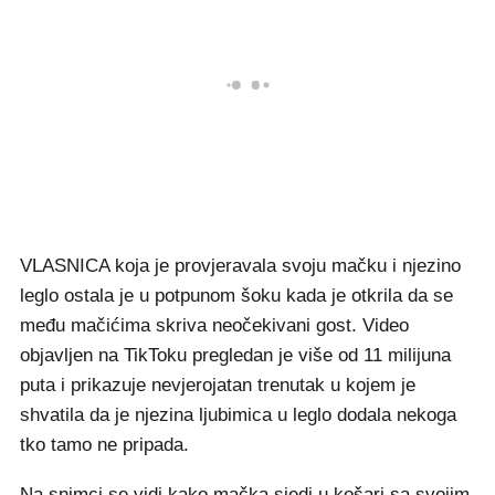
VLASNICA koja je provjeravala svoju mačku i njezino
leglo ostala je u potpunom šoku kada je otkrila da se
među mačićima skriva neočekivani gost. Video
objavljen na TikToku pregledan je više od 11 milijuna
puta i prikazuje nevjerojatan trenutak u kojem je
shvatila da je njezina ljubimica u leglo dodala nekoga
tko tamo ne pripada.
Na snimci se vidi kako mačka sjedi u košari sa svojim