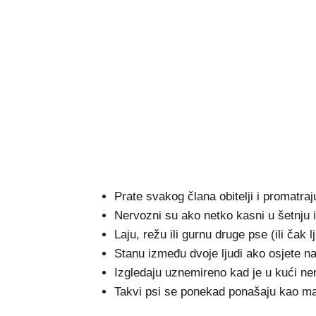
Prate svakog člana obitelji i promatraj
Nervozni su ako netko kasni u šetnju il
Laju, režu ili gurnu druge pse (ili čak l
Stanu između dvoje ljudi ako osjete nap
Izgledaju uznemireno kad je u kući ner
Takvi psi se ponekad ponašaju kao mal