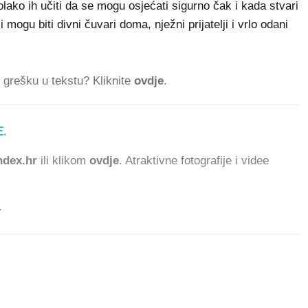
olako ih učiti da se mogu osjećati sigurno čak i kada stvari
 mogu biti divni čuvari doma, nježni prijatelji i vrlo odani
ti grešku u tekstu? Kliknite
ovdje
.
.
422 ČI
dex.hr
ili klikom
ovdje
. Atraktivne fotografije i videe
.