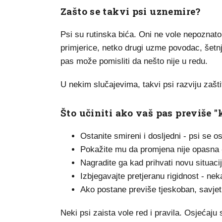
Zašto se takvi psi uznemire?
Psi su rutinska bića. Oni ne vole nepoznato 
primjerice, netko drugi uzme povodac, šetnj
pas može pomisliti da nešto nije u redu.
U nekim slučajevima, takvi psi razviju zašt
Što učiniti ako vaš pas previše "
Ostanite smireni i dosljedni - psi se o
Pokažite mu da promjena nije opasna -
Nagradite ga kad prihvati novu situac
Izbjegavajte pretjeranu rigidnost - ne
Ako postane previše tjeskoban, savjetu
Neki psi zaista vole red i pravila. Osjećaju