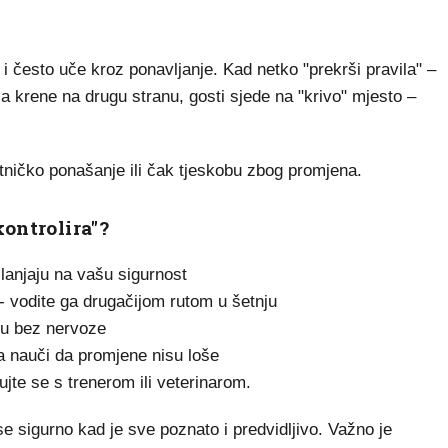
i često uče kroz ponavljanje. Kad netko "prekrši pravila" –
a krene na drugu stranu, gosti sjede na "krivo" mjesto –
itničko ponašanje ili čak tjeskobu zbog promjena.
kontrolira"?
slanjaju na vašu sigurnost
 vodite ga drugačijom rutom u šetnju
iju bez nervoze
ka nauči da promjene nisu loše
jte se s trenerom ili veterinarom.
 se sigurno kad je sve poznato i predvidljivo. Važno je