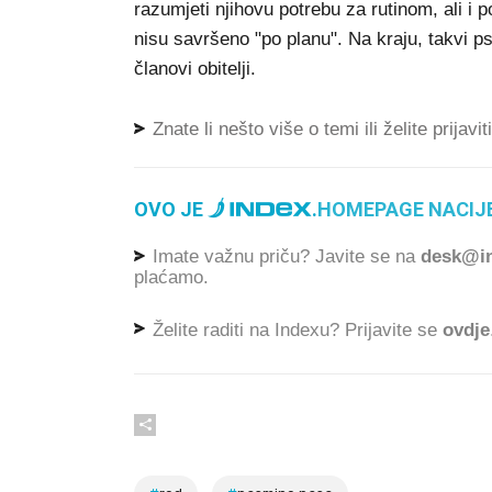
razumjeti njihovu potrebu za rutinom, ali i p
nisu savršeno "po planu". Na kraju, takvi psi
članovi obitelji.
Znate li nešto više o temi ili želite prijavi
OVO JE
.
HOMEPAGE NACIJE
Imate važnu priču? Javite se na
desk@in
plaćamo.
Želite raditi na Indexu? Prijavite se
ovdje