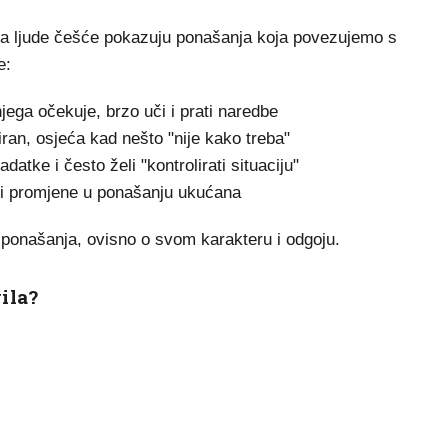
ni na ljude češće pokazuju ponašanja koja povezujemo s
e:
jega očekuje, brzo uči i prati naredbe
iran, osjeća kad nešto "nije kako treba"
adatke i često želi "kontrolirati situaciju"
jeti promjene u ponašanju ukućana
ponašanja, ovisno o svom karakteru i odgoju.
ila?