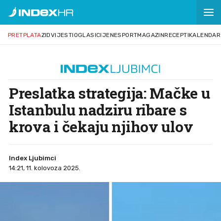
PRETPLATA
ZID
VIJESTI
OGLASI
CIJENE
SPORT
MAGAZIN
RECEPTI
KALENDAR
Preslatka strategija: Mačke u
Istanbulu nadziru ribare s
krova i čekaju njihov ulov
Index Ljubimci
14:21, 11. kolovoza 2025.