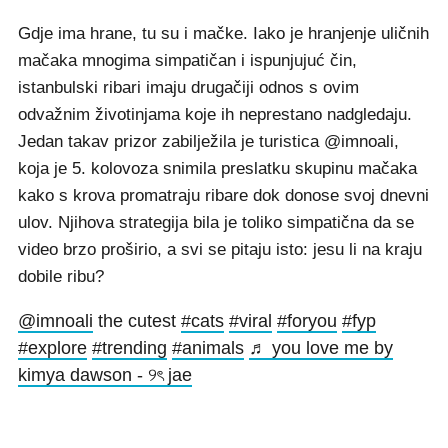
Gdje ima hrane, tu su i mačke. Iako je hranjenje uličnih
mačaka mnogima simpatičan i ispunjujuć čin,
istanbulski ribari imaju drugačiji odnos s ovim
odvažnim životinjama koje ih neprestano nadgledaju.
Jedan takav prizor zabilježila je turistica @imnoali,
koja je 5. kolovoza snimila preslatku skupinu mačaka
kako s krova promatraju ribare dok donose svoj dnevni
ulov. Njihova strategija bila je toliko simpatična da se
video brzo proširio, a svi se pitaju isto: jesu li na kraju
dobile ribu?
@imnoali
the cutest
#cats
#viral
#foryou
#fyp
#explore
#trending
#animals
♬ you love me by
kimya dawson - ୨ৎ jae