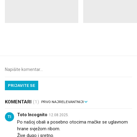
VIDEO
Liječnik otkrio kad je
Što povezuje Lexus i
najbolje vrijeme za skidanje
legendarnog Ponyja?
dioptrije
PRIJAVITE SE
KOMENTARI
(1)
Toto Incognito
12.08.2025.
TI
Po našoj obali a posebno otocima mačke se uglavnom
hrane svježom ribom.
Žive dugo i sretno.