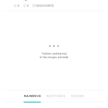
0
0
ODGOVORITE
PROČITAJTE JOŠ
VIDEO
Liječnik otkrio kad je
Što povezuje Lexus i
najbolje vrijeme za skidanje
legendarnog Ponyja?
dioptrije
NAJNOVIJE
NAJČITANIJE
VEZANO