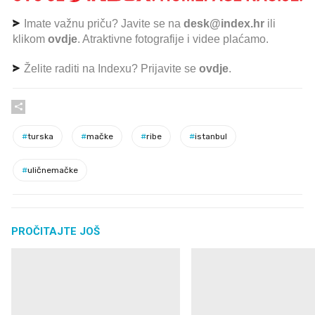
Imate važnu priču? Javite se na
desk@index.hr
ili
klikom
ovdje
. Atraktivne fotografije i videe plaćamo.
Želite raditi na Indexu? Prijavite se
ovdje
.
#
turska
#
mačke
#
ribe
#
istanbul
#
uličnemačke
PROČITAJTE JOŠ