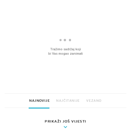
PROČITAJTE JOŠ
VIDEO
Liječnik otkrio kad je
Što povezuje Lexus i
najbolje vrijeme za skidanje
legendarnog Ponyja?
dioptrije
NAJNOVIJE
NAJČITANIJE
VEZANO
PRIKAŽI JOŠ VIJESTI