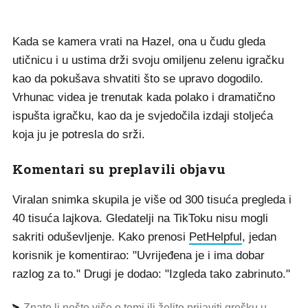
Kada se kamera vrati na Hazel, ona u čudu gleda
utičnicu i u ustima drži svoju omiljenu zelenu igračku
kao da pokušava shvatiti što se upravo dogodilo.
Vrhunac videa je trenutak kada polako i dramatično
ispušta igračku, kao da je svjedočila izdaji stoljeća
koja ju je potresla do srži.
Komentari su preplavili objavu
Viralan snimka skupila je više od 300 tisuća pregleda i
40 tisuća lajkova. Gledatelji na TikToku nisu mogli
sakriti oduševljenje. Kako prenosi
PetHelpful
, jedan
korisnik je komentirao: "Uvrijeđena je i ima dobar
razlog za to." Drugi je dodao: "Izgleda tako zabrinuto."
Znate li nešto više o temi ili želite prijaviti grešku u