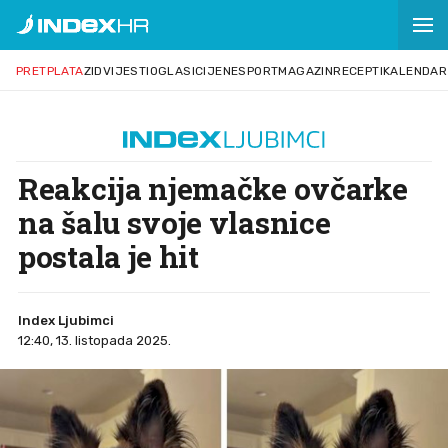
PRETPLATA
ZID
VIJESTI
OGLASI
CIJENE
SPORT
MAGAZIN
RECEPTI
KALENDAR
Reakcija njemačke ovčarke
na šalu svoje vlasnice
postala je hit
Index Ljubimci
12:40, 13. listopada 2025.