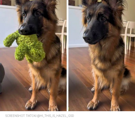
SCREENSHOT: TIKTOK/@HI_THIS_IS_HAZEL_GSD