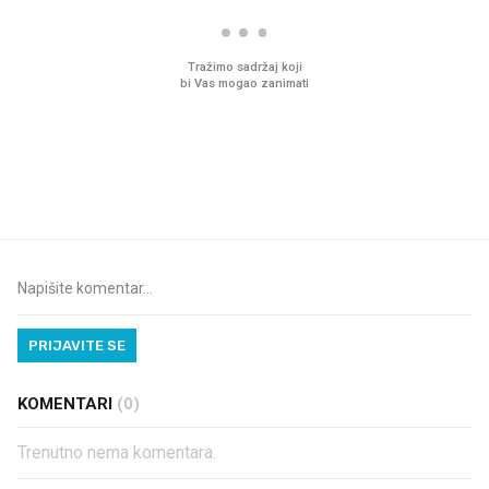
VIDEO
Liječnik otkrio kad je
Što povezuje Lexus i
najbolje vrijeme za skidanje
legendarnog Ponyja?
dioptrije
PRIJAVITE SE
KOMENTARI
(0)
Trenutno nema komentara.