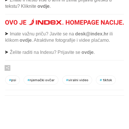
tekstu? Kliknite
ovdje
.
Imate važnu priču? Javite se na
desk@index.hr
ili
klikom
ovdje
. Atraktivne fotografije i videe plaćamo.
Želite raditi na Indexu? Prijavite se
ovdje
.
#
psi
#
njemački ovčar
#
viralni video
#
tiktok
PROČITAJTE JOŠ