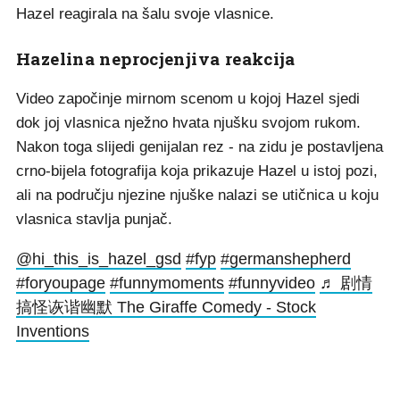
Hazel reagirala na šalu svoje vlasnice.
Hazelina neprocjenjiva reakcija
Video započinje mirnom scenom u kojoj Hazel sjedi
dok joj vlasnica nježno hvata njušku svojom rukom.
Nakon toga slijedi genijalan rez - na zidu je postavljena
crno-bijela fotografija koja prikazuje Hazel u istoj pozi,
ali na području njezine njuške nalazi se utičnica u koju
vlasnica stavlja punjač.
@hi_this_is_hazel_gsd
#fyp
#germanshepherd
#foryoupage
#funnymoments
#funnyvideo
♬ 剧情
搞怪诙谐幽默 The Giraffe Comedy - Stock
Inventions