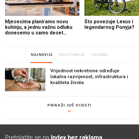
Mjesecima planiramo novu
Što povezuje Lexus i
kuhinju, a jednu važnu odluku
legendarnog Ponyja?
donesemo u samo deset
minuta
NAJNOVIJE
NAJČITANIJE
VEZANO
Vrijednost nekretnine određuje
lokalna razvijenost, infrastruktura i
kvaliteta života
PRIKAŽI JOŠ VIJESTI
Pretplatite se na
Index bez reklama