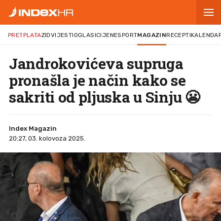
PRETPLATA
ZID
VIJESTI
OGLASI
CIJENE
SPORT
MAGAZIN
RECEPTI
KALENDA
Jandrokovićeva supruga
pronašla je način kako se
sakriti od pljuska u Sinju 😬
Index Magazin
20:27, 03. kolovoza 2025.