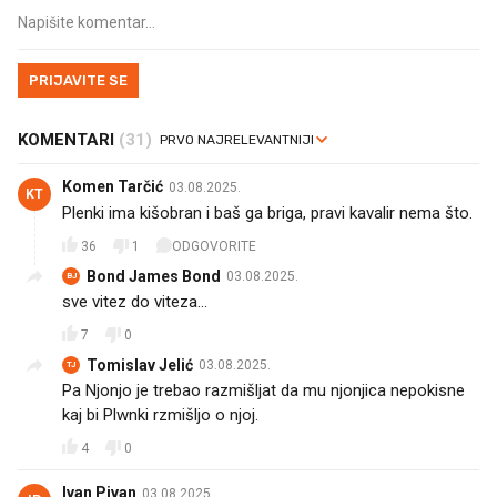
PRIJAVITE SE
KOMENTARI
(31)
Komen Tarčić
03.08.2025.
KT
Plenki ima kišobran i baš ga briga, pravi kavalir nema što.
36
1
ODGOVORITE
Bond James Bond
03.08.2025.
BJ
sve vitez do viteza...
7
0
Tomislav Jelić
03.08.2025.
TJ
Pa Njonjo je trebao razmišljat da mu njonjica nepokisne
kaj bi Plwnki rzmišljo o njoj.😁😁😁
4
0
Ivan Pivan
03.08.2025.