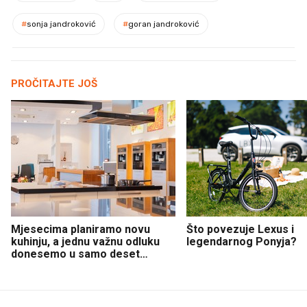
#
sonja jandroković
#
goran jandroković
PROČITAJTE JOŠ
Mjesecima planiramo novu
Što povezuje Lexus i
kuhinju, a jednu važnu odluku
legendarnog Ponyja?
donesemo u samo deset
minuta