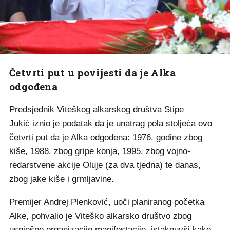
Četvrti put u povijesti da je Alka
odgođena
Predsjednik Viteškog alkarskog društva Stipe
Jukić iznio je podatak da je unatrag pola stoljeća ovo
četvrti put da je Alka odgođena: 1976. godine zbog
kiše, 1988. zbog gripe konja, 1995. zbog vojno-
redarstvene akcije Oluje (za dva tjedna) te danas,
zbog jake kiše i grmljavine.
Premijer Andrej Plenković, uoči planiranog početka
Alke, pohvalio je Viteško alkarsko društvo zbog
uspješne organizacije manifestacije, istaknuvši kako