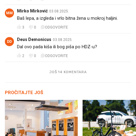
Mirko Mirković
03.08.2025.
MM
Baš lepa, a izgleda i vrlo bitna žena u mokroj haljini.
3
0
ODGOVORITE
Deus Demonicus
03.08.2025.
DD
Dal ovo pada kiša ili bog piša po HDZ-u?
2
0
ODGOVORITE
JOŠ 14 KOMENTARA
PROČITAJTE JOŠ