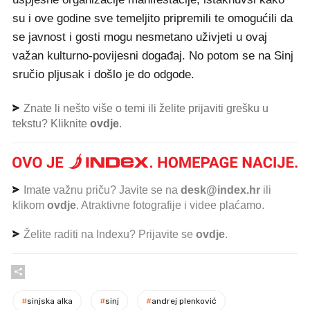
su i ove godine sve temeljito pripremili te omogućili da
se javnost i gosti mogu nesmetano uživjeti u ovaj
važan kulturno-povijesni događaj. No potom se na Sinj
sručio pljusak i došlo je do odgode.
Znate li nešto više o temi ili želite prijaviti grešku u
tekstu? Kliknite
ovdje
.
Imate važnu priču? Javite se na
desk@index.hr
ili
klikom
ovdje
. Atraktivne fotografije i videe plaćamo.
Želite raditi na Indexu? Prijavite se
ovdje
.
#
sinjska alka
#
sinj
#
andrej plenković