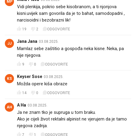
MP
Vidi plenkija, pokrio sebe kisobranom, a ti njonjova
kisni.uvijek sam govorila da je to bahat, samodopadni ,
narcisoidni i bezobrazni lik!
19
2
ODGOVORITE
Jana Jana
03.08.2025.
JJ
Mamlaz sebe zaštitio a gospođa neka kisne. Neka, pa
nije njegova.
9
0
ODGOVORITE
Keyser Sose
03.08.2025.
KS
Možda opere kiša obraze
14
0
ODGOVORITE
A Ha
03.08.2025.
AH
Ja ne znam tko je supruga u tom braku.
Ako je cijeli život rektalni alpinist ne vjerujem da je tamo
njegova zadnja.
7
1
ODGOVORITE