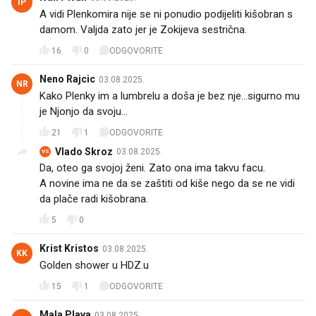
IP
A vidi Plenkomira nije se ni ponudio podijeliti kišobran s
damom. Valjda zato jer je Zokijeva sestrična.
16
0
ODGOVORITE
Neno Rajcic
03.08.2025.
NR
Kako Plenky im a lumbrelu a doša je bez nje...sigurno mu
je Njonjo da svoju...
21
1
ODGOVORITE
Vlado Skroz
03.08.2025.
VS
Da, oteo ga svojoj ženi. Zato ona ima takvu facu.
A novine ima ne da se zaštiti od kiše nego da se ne vidi
da plače radi kišobrana.
5
0
Krist Kristos
03.08.2025.
KK
Golden shower u HDZ.u 😄
15
1
ODGOVORITE
Mala Plava
03.08.2025.