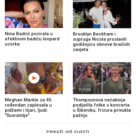
Nina Badrić pozirala u
Brooklyn Beckham i
efektnom badiću leopard
supruga Nicola proslavili
uzorka
godišnjicu obnove bračnih
zavjeta
Meghan Markle za 45.
Thompsonova nećakinja
rođendan zaplesala u
podijelila fotke s koncerta
pidžami i tijari, ljudi:
u Šibeniku, frizura privukla
"Susramlje"
pažnju
PRIKAŽI JOŠ VIJESTI