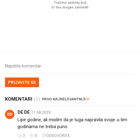
Što povezuje Lexus i
Mokri prsti, kruh i pašt
legendarnog Ponyja?
Ljetni ritual koji nikad 
prerasli
PRIJAVITE SE
KOMENTARI
(1)
DE DE
11.08.2025.
DD
Lipe godine, ali mislim da je tuga napravila svoje..u tim
godinama ne treba puno
3
0
ODGOVORITE