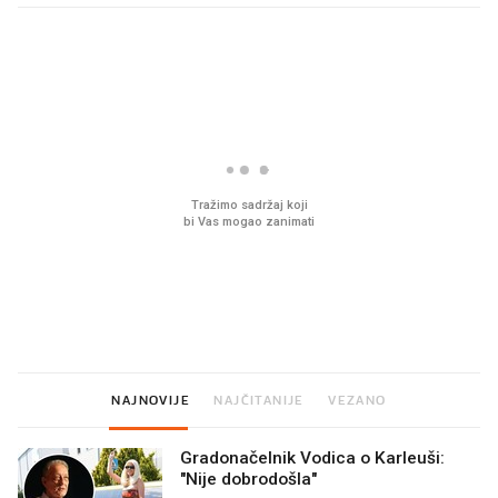
PROČITAJTE JOŠ
Što povezuje Lexus i
Mokri prsti, kruh i pašt
legendarnog Ponyja?
Ljetni ritual koji nikad 
prerasli
NAJNOVIJE
NAJČITANIJE
VEZANO
Gradonačelnik Vodica o Karleuši:
"Nije dobrodošla"