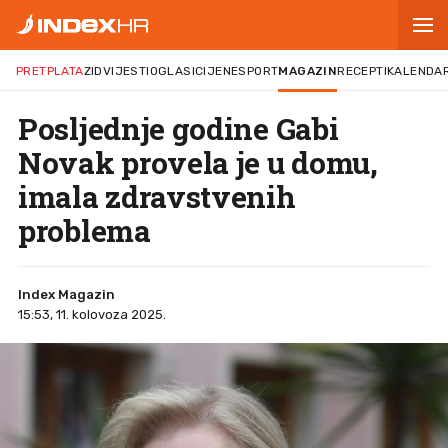
PRETPLATA
ZID
VIJESTI
OGLASI
CIJENE
SPORT
MAGAZIN
RECEPTI
KALENDA
Posljednje godine Gabi
Novak provela je u domu,
imala zdravstvenih
problema
Index Magazin
15:53, 11. kolovoza 2025.