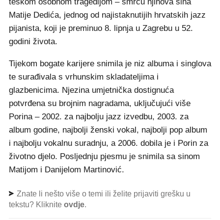
teškom osobnom tragedijom – smrću njihova sina
Matije Dedića, jednog od najistaknutijih hrvatskih jazz
pijanista, koji je preminuo 8. lipnja u Zagrebu u 52.
godini života.
Tijekom bogate karijere snimila je niz albuma i singlova
te surađivala s vrhunskim skladateljima i
glazbenicima. Njezina umjetnička dostignuća
potvrđena su brojnim nagradama, uključujući više
Porina – 2002. za najbolju jazz izvedbu, 2003. za
album godine, najbolji ženski vokal, najbolji pop album
i najbolju vokalnu suradnju, a 2006. dobila je i Porin za
životno djelo. Posljednju pjesmu je snimila sa sinom
Matijom i Danijelom Martinović.
Znate li nešto više o temi ili želite prijaviti grešku u
tekstu? Kliknite
ovdje
.