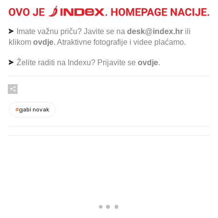
Imate važnu priču? Javite se na
desk@index.hr
ili
klikom
ovdje
. Atraktivne fotografije i videe plaćamo.
Želite raditi na Indexu? Prijavite se
ovdje
.
#
gabi novak
PROČITAJTE JOŠ