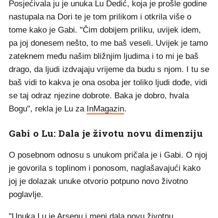
Posjećivala ju je unuka Lu Dedić, koja je prošle godine
nastupala na Dori te je tom prilikom i otkrila više o
tome kako je Gabi. "Čim dobijem priliku, uvijek idem,
pa joj donesem nešto, to me baš veseli. Uvijek je tamo
zateknem među našim bližnjim ljudima i to mi je baš
drago, da ljudi izdvajaju vrijeme da budu s njom. I tu se
baš vidi to kakva je ona osoba jer toliko ljudi dođe, vidi
se taj odraz njezine dobrote. Baka je dobro, hvala
Bogu", rekla je Lu za
InMagazin
.
Gabi o Lu: Dala je životu novu dimenziju
O posebnom odnosu s unukom pričala je i Gabi. O njoj
je govorila s toplinom i ponosom, naglašavajući kako
joj je dolazak unuke otvorio potpuno novo životno
poglavlje.
"Unuka Lu je Arsenu i meni dala novu životnu