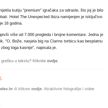
ijetila kutiju "premium" igračaka za odrasle, što joj je bilo
ebati. Hotel The Unexpected Ibiza namijenjen je isključivo
je 18 godina.
upivši više od 7.000 pregleda i brojne komentare. Jedna je
rik. "O, Bože, nasjela big na Clarins torbicu kao besplatnu
a zbog toga kasnije", napisala je.
ti grešku u tekstu? Kliknite
ovdje
.
.
576 ČITATELJA DANAS
dex.hr
ili klikom
ovdje
. Atraktivne fotografije i videe
.