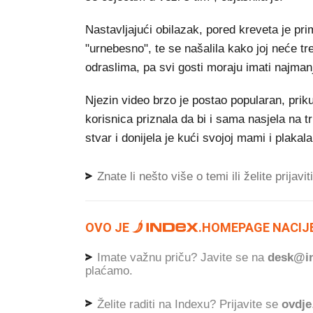
Nastavljajući obilazak, pored kreveta je prim
"urnebesno", te se našalila kako joj neće tr
odraslima, pa svi gosti moraju imati najman
Njezin video brzo je postao popularan, prik
korisnica priznala da bi i sama nasjela na t
stvar i donijela je kući svojoj mami i plakal
Znate li nešto više o temi ili želite prijavi
OVO JE
.
HOMEPAGE NACIJE
Imate važnu priču? Javite se na
desk@in
plaćamo.
Želite raditi na Indexu? Prijavite se
ovdje