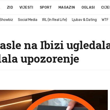
A
ZID
VIJESTI
SPORT
MAGAZIN
OGLASI
CIJE
 Showbiz
Social Media
IRL (In Real Life)
Ljubav & Dating
WTF
asle na Ibizi ugledal
lala upozorenje