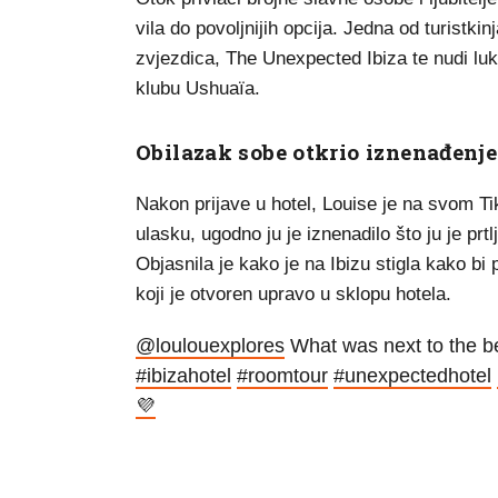
vila do povoljnijih opcija. Jedna od turistkin
zvjezdica, The Unexpected Ibiza te nudi luk
klubu Ushuaïa.
Obilazak sobe otkrio iznenađenje
Nakon prijave u hotel, Louise je na svom Ti
ulasku, ugodno ju je iznenadilo što ju je prt
Objasnila je kako je na Ibizu stigla kako bi
koji je otvoren upravo u sklopu hotela.
@loulouexplores
What was next to the b
#ibizahotel
#roomtour
#unexpectedhotel
💜