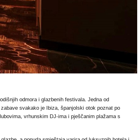
odišnjih odmora i glazbenih festivala. Jedna od
e zabave svakako je Ibiza, španjolski otok poznat po
klubovima, vrhunskim DJ-ima i pješčanim plažama s
je glazbe, a ponuda smještaja varira od luksuznih hotela i