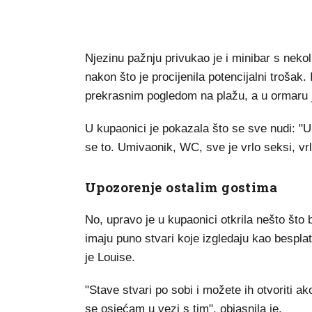
Njezinu pažnju privukao je i minibar s nekol
nakon što je procijenila potencijalni trošak
prekrasnim pogledom na plažu, a u ormaru j
U kupaonici je pokazala što se sve nudi: "U
se to. Umivaonik, WC, sve je vrlo seksi, vr
Upozorenje ostalim gostima
No, upravo je u kupaonici otkrila nešto što
imaju puno stvari koje izgledaju kao besplat
je Louise.
"Stave stvari po sobi i možete ih otvoriti ako
se osjećam u vezi s tim", objasnila je.