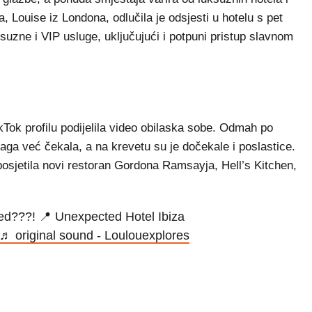
ja, Louise iz Londona, odlučila je odsjesti u hotelu s pet
suzne i VIP usluge, uključujući i potpuni pristup slavnom
kTok profilu podijelila video obilaska sobe. Odmah po
ljaga već čekala, a na krevetu su je dočekale i poslastice.
 posjetila novi restoran Gordona Ramsayja, Hell’s Kitchen,
ed???! 📍 Unexpected Hotel Ibiza
♬ original sound - Loulouexplores