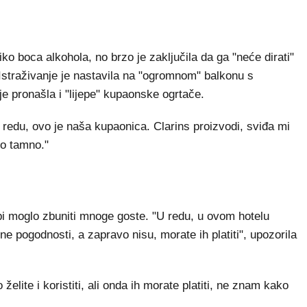
iko boca alkohola, no brzo je zaključila da ga "neće dirati"
. Istraživanje je nastavila na "ogromnom" balkonu s
e pronašla i "lijepe" kupaonske ogrtače.
 redu, ovo je naša kupaonica. Clarins proizvodi, sviđa mi
lo tamno."
 bi moglo zbuniti mnoge goste. "U redu, u ovom hotelu
ne pogodnosti, a zapravo nisu, morate ih platiti", upozorila
 želite i koristiti, ali onda ih morate platiti, ne znam kako