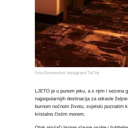
Foto/Screenshot: Instagram/TikTok
LJETO je u punom jeku, a s njim i sezona g
najpopularnijih destinacija za odrasle željn
burnom noćnom životu, svjetski poznatim 
kristalno čistim morem.
Otok privlači brojne slavne osobe i ljubitel