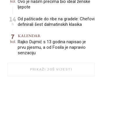
kol
Ovo je našim precima bio ideal ženske
ljepote
14
Od pašticade do ribe na gradele: Chefovi
h
definirali šest dalmatinskih klasika
7
KALENDAR
kol
Rajko Dujmić s 13 godina napisao je
prvu pjesmu, a od Fosila je napravio
senzaciju
PRIKAŽI JOŠ VIJESTI