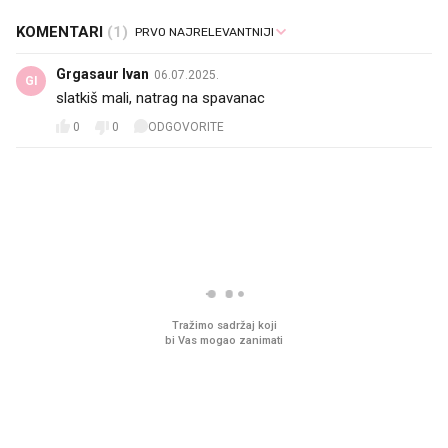
KOMENTARI
(1)
Grgasaur Ivan
06.07.2025.
GI
slatkiš mali, natrag na spavanac
0
0
ODGOVORITE
PROČITAJTE JOŠ
VIDEO
Liječnik otkrio kad je
Što povezuje Lexus i
najbolje vrijeme za skidanje
legendarnog Ponyja?
dioptrije