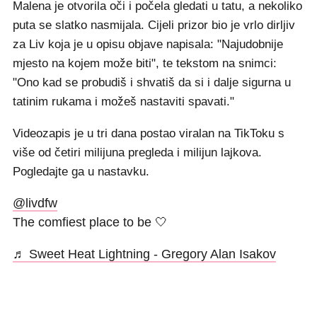
Malena je otvorila oči i počela gledati u tatu, a nekoliko
puta se slatko nasmijala. Cijeli prizor bio je vrlo dirljiv
za Liv koja je u opisu objave napisala: "Najudobnije
mjesto na kojem može biti", te tekstom na snimci:
"Ono kad se probudiš i shvatiš da si i dalje sigurna u
tatinim rukama i možeš nastaviti spavati."
Videozapis je u tri dana postao viralan na TikToku s
više od četiri milijuna pregleda i milijun lajkova.
Pogledajte ga u nastavku.
@livdfw
The comfiest place to be 🤍
♬ Sweet Heat Lightning - Gregory Alan Isakov