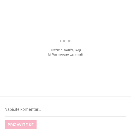
PROČITAJTE JOŠ
VIDEO
Liječnik otkrio kad je
Što povezuje Lexus i
najbolje vrijeme za skidanje
legendarnog Ponyja?
dioptrije
PRIJAVITE SE