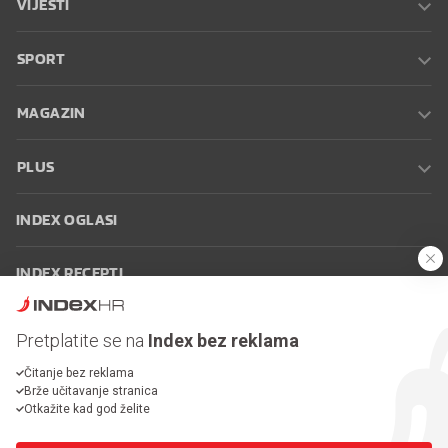
VIJESTI
SPORT
MAGAZIN
PLUS
INDEX OGLASI
INDEX RECEPTI
INFO
Pretplatite se na
Index bez reklama
Čitanje bez reklama
Oglašavanje
Zaposli se na Indexu
Kontakt
Impressum
Uvjeti
Brže učitavanje stranica
korištenja
Postavke kolačića
Otkažite kad god želite