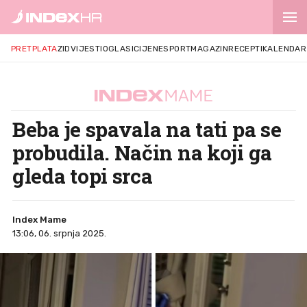
PRETPLATA
ZID
VIJESTI
OGLASI
CIJENE
SPORT
MAGAZIN
RECEPTI
KALENDAR
Beba je spavala na tati pa se
probudila. Način na koji ga
gleda topi srca
Index Mame
13:06, 06. srpnja 2025.