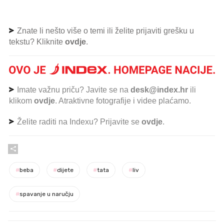
Znate li nešto više o temi ili želite prijaviti grešku u
tekstu? Kliknite
ovdje
.
Imate važnu priču? Javite se na
desk@index.hr
ili
klikom
ovdje
. Atraktivne fotografije i videe plaćamo.
Želite raditi na Indexu? Prijavite se
ovdje
.
#
beba
#
dijete
#
tata
#
liv
#
spavanje u naručju