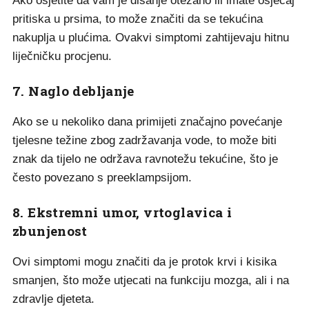
Ako osjetite da vam je disanje otežano ili imate osjećaj
pritiska u prsima, to može značiti da se tekućina
nakuplja u plućima. Ovakvi simptomi zahtijevaju hitnu
liječničku procjenu.
7. Naglo debljanje
Ako se u nekoliko dana primijeti značajno povećanje
tjelesne težine zbog zadržavanja vode, to može biti
znak da tijelo ne održava ravnotežu tekućine, što je
često povezano s preeklampsijom.
8. Ekstremni umor, vrtoglavica i
zbunjenost
Ovi simptomi mogu značiti da je protok krvi i kisika
smanjen, što može utjecati na funkciju mozga, ali i na
zdravlje djeteta.