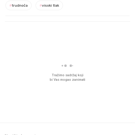
#
trudnoća
#
visoki tlak
PROČITAJTE JOŠ
VIDEO
Liječnik otkrio kad je
Što povezuje Lexus i
najbolje vrijeme za skidanje
legendarnog Ponyja?
dioptrije