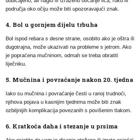
uobičajeno, ali naglo ili izraženo oticanje lica, ruku ili
područja oko očiju može biti upozoravajući znak.
4. Bol u gornjem dijelu trbuha
Bol ispod rebara s desne strane, osobito ako je oštra ili
dugotrajna, može ukazivati na probleme s jetrom. Ako
je popraćena mučninom, odmah se treba obratiti
liječniku.
5. Mučnina i povraćanje nakon 20. tjedna
Iako su mučnina i povraćanje česti u ranoj trudnoći,
njihova pojava u kasnijim tjednima može biti znak
ozbiljnijih komplikacija povezanih s povišenim tlakom.
6. Kratkoća daha i stezanje u prsima