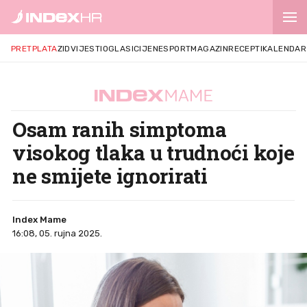
PRETPLATA
ZID
VIJESTI
OGLASI
CIJENE
SPORT
MAGAZIN
RECEPTI
KALENDAR
Osam ranih simptoma
visokog tlaka u trudnoći koje
ne smijete ignorirati
Index Mame
16:08, 05. rujna 2025.