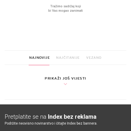
VIDEO
Liječnik otkrio kad je
Što povezuje Lexus i
najbolje vrijeme za skidanje
legendarnog Ponyja?
dioptrije
NAJNOVIJE
NAJČITANIJE
VEZANO
PRIKAŽI JOŠ VIJESTI
Pretplatite se na
Index bez reklama
Podržite neovisno novinarstvo i čitajte Index bez bannera.