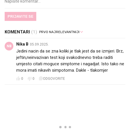
PRIJAVITE SE
KOMENTARI
(1)
Nika B
05.09.2025.
NB
Jedini nacin da se zna koliki je tlak jest da se izmjeri. Brz,
jeftin,neinvazivan test koji svakodnevno treba raditi
umjesto citati moguce simptome i nagadjat. Isto tako ne
mora imati nikavih simpotoma. Dakle - tlakomjer
0
0
ODGOVORITE
PROČITAJTE JOŠ