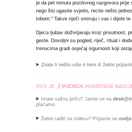
je da pet minuta pozitivnog razgovora prije
nego što ugasite svjetlo, recite nešto jednos
tobom." Takve riječi smiruju i vas i dijete t
Djeca ljubav doživljavaju kroz prisutnost, pr
geste. Dovoljni su pogled, riječ, ritual i dod
trenucima gradi osjećaj sigurnosti koji ostaje
Znate li nešto više o temi ili želite prijavi
OVO JE
.
HOMEPAGE NACIJE
Imate važnu priču? Javite se na
desk@in
plaćamo.
Želite raditi na Indexu? Prijavite se
ovdje