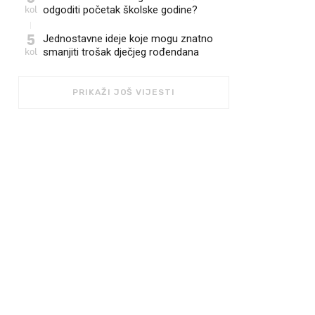
kol
odgoditi početak školske godine?
5
Jednostavne ideje koje mogu znatno
kol
smanjiti trošak dječjeg rođendana
PRIKAŽI JOŠ VIJESTI