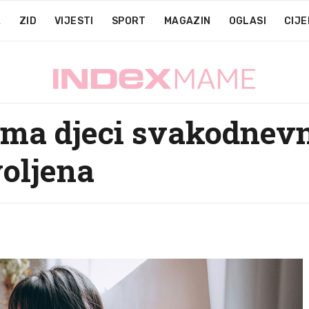
A
ZID
VIJESTI
SPORT
MAGAZIN
OGLASI
CIJE
ima djeci svakodnev
voljena