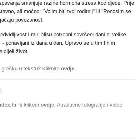
 spavanja smanjuje razine hormona stresa kod djece. Prije
tavno, ali moćno: "Volim biti tvoj roditelj" ili "Ponosim se
e jačaju povezanost.
edvidljivost i mir. Nisu potrebni savršeni dani ni velike
ir - ponavljani iz dana u dan. Upravo se u tim tihim
 cijeli život.
ti grešku u tekstu? Kliknite
ovdje
.
.
82.475 ČITATELJA
dex.hr
ili klikom
ovdje
. Atraktivne fotografije i videe
.