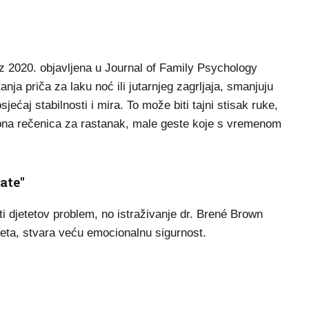
 iz 2020. objavljena u Journal of Family Psychology
anja priča za laku noć ili jutarnjeg zagrljaja, smanjuju
jećaj stabilnosti i mira. To može biti tajni stisak ruke,
ebna rečenica za rastanak, male geste koje s vremenom
ate"
iti djetetov problem, no istraživanje dr. Brené Brown
jeta, stvara veću emocionalnu sigurnost.