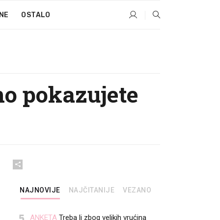
NE
OSTALO
no pokazujete
NAJNOVIJE
NAJČITANIJE
VEZANO
5
ANKETA
Treba li zbog velikih vrućina