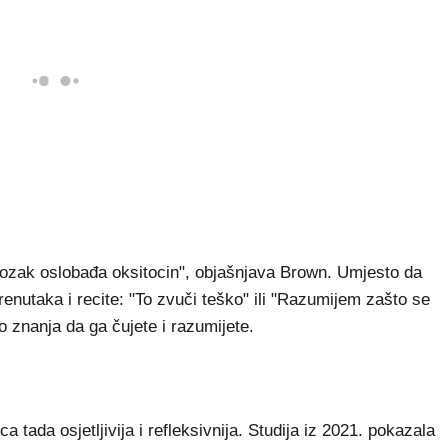
mozak oslobađa oksitocin", objašnjava Brown. Umjesto da
renutaka i recite: "To zvuči teško" ili "Razumijem zašto se
o znanja da ga čujete i razumijete.
a tada osjetljivija i refleksivnija. Studija iz 2021. pokazala