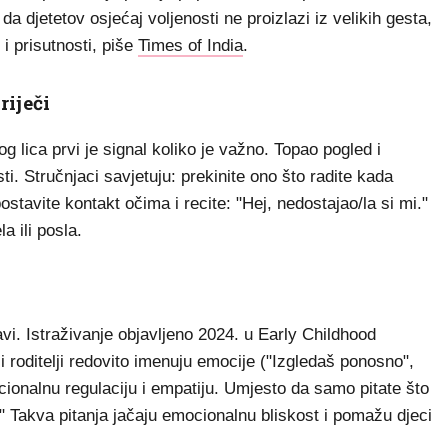
da djetetov osjećaj voljenosti ne proizlazi iz velikih gesta,
 i prisutnosti, piše
Times of India
.
riječi
og lica prvi je signal koliko je važno. Topao pogled i
ti. Stručnjaci savjetuju: prekinite ono što radite kada
ostavite kontakt očima i recite: "Hej, nedostajao/la si mi."
a ili posla.
avi. Istraživanje objavljeno 2024. u Early Childhood
 roditelji redovito imenuju emocije ("Izgledaš ponosno",
mocionalnu regulaciju i empatiju. Umjesto da samo pitate što
?" Takva pitanja jačaju emocionalnu bliskost i pomažu djeci