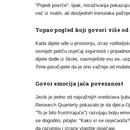
"Pojedi povrće". Ipak, istraživanja pokazuju 
već iz malih, ali dosljednih trenutaka pažnje
Topao pogled koji govori više od 
Kada dijete uđe u prostoriju, izraz roditeljsk
osmijeh potiču osjećaj sigurnosti i pripadnos
dijete dođe iz škole, nasmiješite mu se, usp
Time poručujete da je ono važnije od mobitel
Govor emocija jača povezanost
Jezik je jedno od najvažnijih sredstava ljub
Research Quarterly pokazalo je da djeca čiji
"To je bilo frustrirajuće") razvijaju bolju e
se dogodilo, pitajte: "Kako si se osjećao/la
da razumiju i izraze vlastite osjećaje.