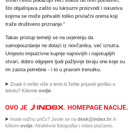
stvari često pokazuju veći status od onih potrebnih,
što objašnjava zašto su luksuzni proizvodi i iskustva
kojima se može pohvaliti toliko privlačni onima koji
traže društveno priznanje."
Takav pristup temelji se na uvjerenju da
samopouzdanje ne dolazi iz novčanika, već iznutra.
Umjesto impulzivne kupnje najnovijih i najskupljih
stvari, dobro odgojeni ljudi pažljivije biraju one koje su
im zaista potrebne - i to u pravom trenutku.
Znate li nešto više o temi ili želite prijaviti grešku u
tekstu? Kliknite
ovdje
.
Imate važnu priču? Javite se na
desk@index.hr
ili
klikom
ovdje
. Atraktivne fotografije i videe plaćamo.