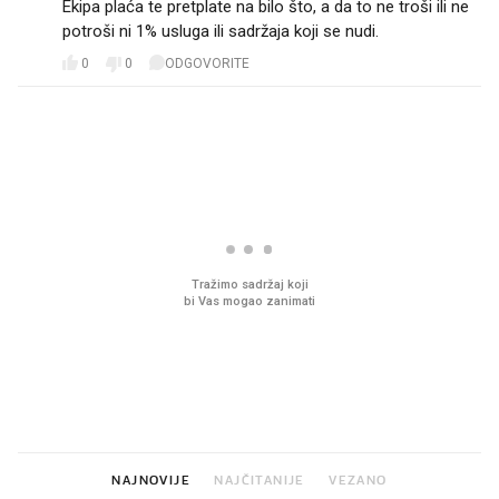
Ekipa plaća te pretplate na bilo što, a da to ne troši ili ne
potroši ni 1% usluga ili sadržaja koji se nudi.
0
0
ODGOVORITE
PROČITAJTE JOŠ
VIDEO
Liječnik otkrio kad je
Što povezuje Lexus i
najbolje vrijeme za skidanje
legendarnog Ponyja?
dioptrije
NAJNOVIJE
NAJČITANIJE
VEZANO