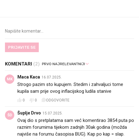
dioptrije
PRIJAVITE SE
KOMENTARI
(2)
Maca Kaca
16.07.2025.
MK
Strogo pazim sto kupujem. Stedim i zahvaljuci tome
kupila sam prije ovog inflacijskog ludila stanive
0
0
ODGOVORITE
Šuplje Drvo
15.07.2025.
ŠD
Ovaj dio s pretplatama sam već komentirao 3854 puta po
raznim forumima tijekom zadnjih 30ak godina (možda
najviše na forumu časopisa BUG). Kap po kap = slap.