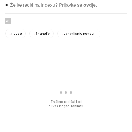
Želite raditi na Indexu? Prijavite se
ovdje
.
#
novac
#
financije
#
upravljanje novcem
PROČITAJTE JOŠ
VIDEO
Liječnik otkrio kad je
Što povezuje Lexus i
najbolje vrijeme za skidanje
legendarnog Ponyja?