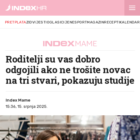
PRETPLATA
ZID
VIJESTI
OGLASI
CIJENE
SPORT
MAGAZIN
RECEPTI
KALENDAR
Roditelji su vas dobro
odgojili ako ne trošite novac
na tri stvari, pokazuju studije
Index Mame
15:36, 15. srpnja 2025.