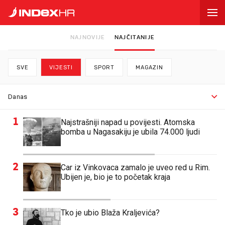
NAJNOVIJE
NAJČITANIJE
SVE
VIJESTI
SPORT
MAGAZIN
1
Najstrašniji napad u povijesti. Atomska
bomba u Nagasakiju je ubila 74.000 ljudi
2
Car iz Vinkovaca zamalo je uveo red u Rim.
Ubijen je, bio je to početak kraja
3
Tko je ubio Blaža Kraljevića?