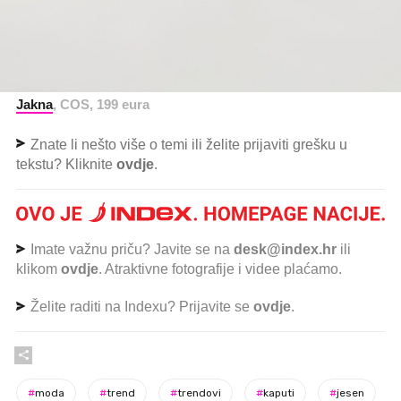
Jakna
, COS, 199 eura
Znate li nešto više o temi ili želite prijaviti grešku u
tekstu? Kliknite
ovdje
.
Imate važnu priču? Javite se na
desk@index.hr
ili
klikom
ovdje
. Atraktivne fotografije i videe plaćamo.
Želite raditi na Indexu? Prijavite se
ovdje
.
#
moda
#
trend
#
trendovi
#
kaputi
#
jesen