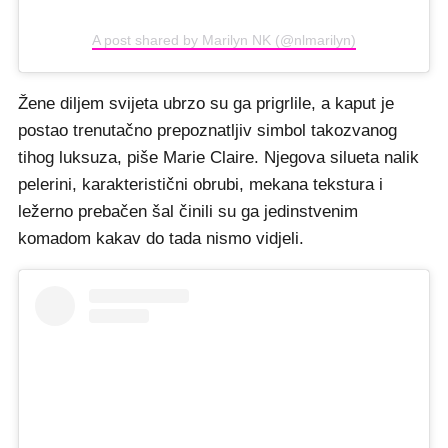
A post shared by Marilyn NK (@nlmarilyn)
Žene diljem svijeta ubrzo su ga prigrlile, a kaput je
postao trenutačno prepoznatljiv simbol takozvanog
tihog luksuza, piše Marie Claire. Njegova silueta nalik
pelerini, karakteristični obrubi, mekana tekstura i
ležerno prebačen šal činili su ga jedinstvenim
komadom kakav do tada nismo vidjeli.