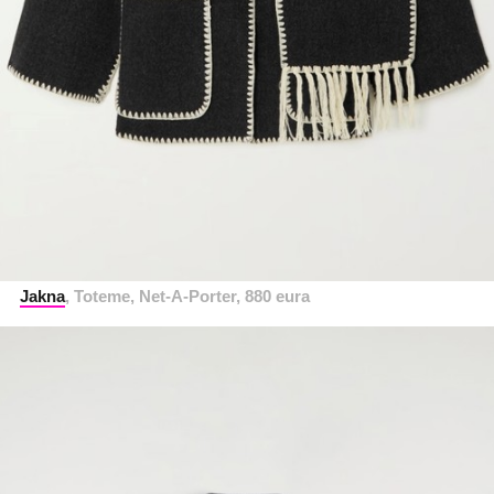
Jakna
, Toteme, Net-A-Porter, 880 eura