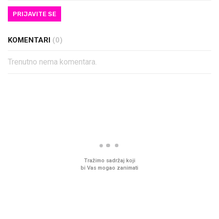
PRIJAVITE SE
KOMENTARI
(0)
Trenutno nema komentara.
PROČITAJTE JOŠ
VIDEO
Liječnik otkrio kad je
Što povezuje Lexus i
najbolje vrijeme za skidanje
legendarnog Ponyja?
dioptrije