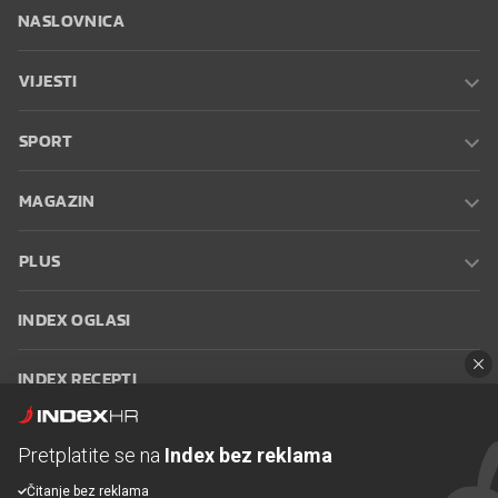
NASLOVNICA
VIJESTI
SPORT
MAGAZIN
PLUS
INDEX OGLASI
INDEX RECEPTI
INFO
Pretplatite se na
Index bez reklama
Čitanje bez reklama
Oglašavanje
Zaposli se na Indexu
Kontakt
Impressum
Uvjeti