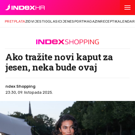
PRETPLATA
ZID
VIJESTI
OGLASI
CIJENE
SPORT
MAGAZIN
RECEPTI
KALENDAR
Ako tražite novi kaput za
jesen, neka bude ovaj
ndex Shopping
23:30, 09. listopada 2025.