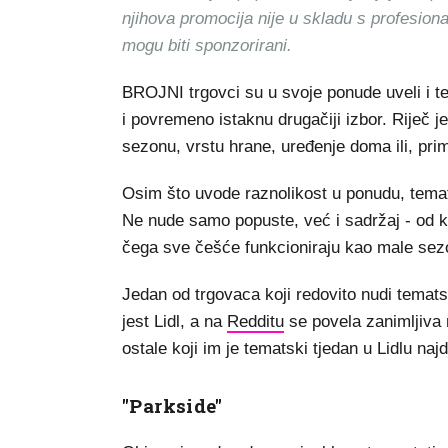
njihova promocija nije u skladu s profesion
mogu biti sponzorirani.
BROJNI trgovci su u svoje ponude uveli i te
i povremeno istaknu drugačiji izbor. Riječ 
sezonu, vrstu hrane, uređenje doma ili, prim
Osim što uvode raznolikost u ponudu, temats
Ne nude samo popuste, već i sadržaj - od k
čega sve češće funkcioniraju kao male se
Jedan od trgovaca koji redovito nudi temat
jest Lidl, a na
Redditu
se povela zanimljiva 
ostale koji im je tematski tjedan u Lidlu naj
"Parkside"