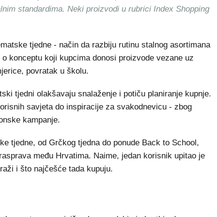
alnim standardima. Neki proizvodi u rubrici Index Shopping
matske tjedne - način da razbiju rutinu stalnog asortimana
je o konceptu koji kupcima donosi proizvode vezane uz
jerice, povratak u školu.
ki tjedni olakšavaju snalaženje i potiču planiranje kupnje.
orisnih savjeta do inspiracije za svakodnevicu - zbog
zonske kampanje.
ske tjedne, od Grčkog tjedna do ponude Back to School,
rasprava među Hrvatima. Naime, jedan korisnik upitao je
draži i što najčešće tada kupuju.