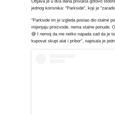
Objava je u dva dana privukla gotovo stotin
jednog korisnika: "Parkside", koji je "zaradi
"Parkside im je izgleda postao dio stalne p
mijenjaju proizvode, nema stalne ponude. On
😅 I nemoj da me netko napada sad da je to
kupovat skupi alat i pribor", napisala je jed