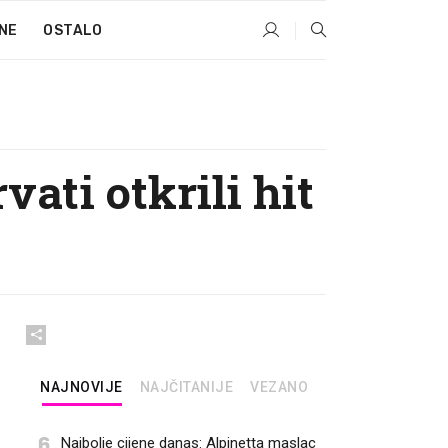
NE
OSTALO
vati otkrili hit
NAJNOVIJE
NAJČITANIJE
VEZANO
6
Najbolje cijene danas: Alpinetta maslac