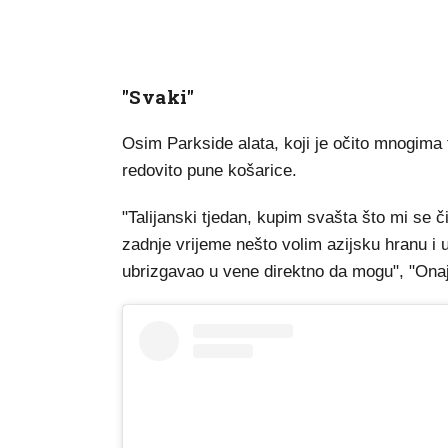
"Svaki"
Osim Parkside alata, koji je očito mnogima fa
redovito pune košarice.
"Talijanski tjedan, kupim svašta što mi se č
zadnje vrijeme nešto volim azijsku hranu i um
ubrizgavao u vene direktno da mogu", "Onaj 