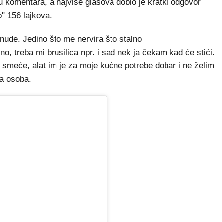
u komentara, a najviše glasova dobio je kratki odgovor
o" 156 lajkova.
onude. Jedino što me nervira što stalno
o, treba mi brusilica npr. i sad nek ja čekam kad će stići.
 smeće, alat im je za moje kućne potrebe dobar i ne želim
na osoba.